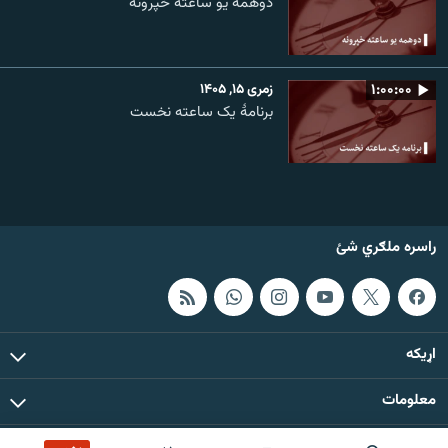
دوهمه یو ساعته خپرونه
۱:۰۰:۰۰
زمری ۱۵, ۱۴۰۵
برنامۀ یک ساعته نخست
راسره ملګري شئ
اړيکه
معلومات