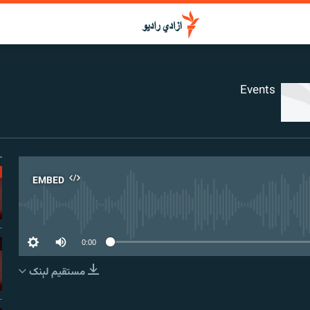
Events
EMBED
No media source curr
0:00
مستقیم لېنک
EMBED