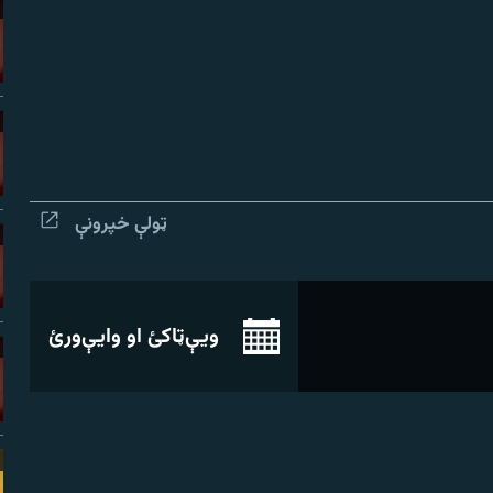
ټولې خپرونې
ویې‌ټاکئ او وایې‌ورئ