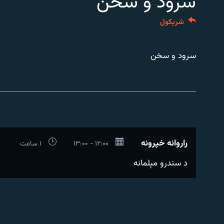
سرود و سخن
اړیکه
شريکول
سرود و سخن
راروانه خپرونه
۱۲:۰۰ - ۱۳:۰۰
۱ ساعت
د سندرو مېلمانه