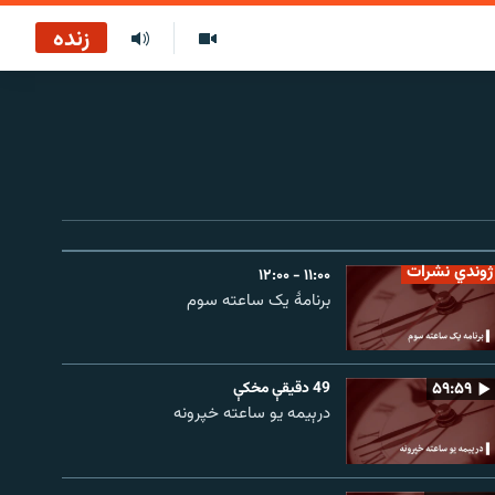
زنده
ژوندي نشرات
۱۱:۰۰ - ۱۲:۰۰
برنامۀ یک ساعته سوم
۵۹:۵۹
49 دقيقې مخکې
درېیمه یو ساعته خپرونه