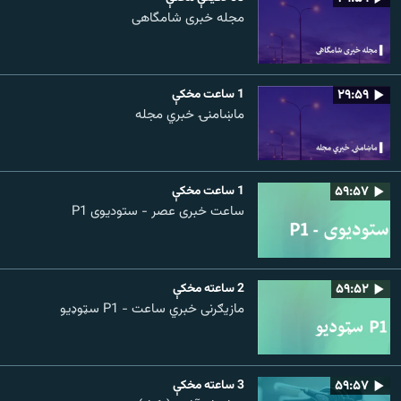
مجله خبری شامگاهی
۲۹:۵۹
1 ساعت مخکې
ماښامنۍ خبري مجله
۵۹:۵۷
1 ساعت مخکې
ساعت خبری عصر - ستودیوی P1
۵۹:۵۲
2 ساعته مخکې
مازیګرنی خبري ساعت - P1 سټوډیو
۵۹:۵۷
3 ساعته مخکې