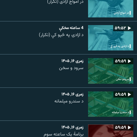
در امواج آزادی (تکرار)
۵۹:۵۲
4 ساعته مخکې
د ازادۍ په څپو کې (تکرار)
۵۹:۵۹
زمری ۱۶, ۱۴۰۵
سرود و سخن
۵۹:۵۹
زمری ۱۶, ۱۴۰۵
د سندرو مېلمانه
۵۹:۵۹
زمری ۱۶, ۱۴۰۵
برنامۀ یک ساعته سوم