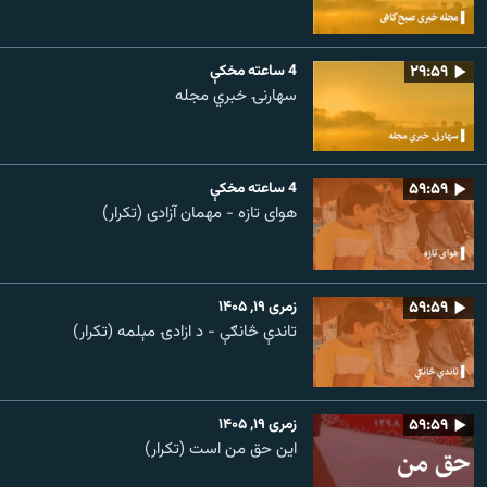
۲۹:۵۹
4 ساعته مخکې
سهارنۍ خبري مجله
۵۹:۵۹
4 ساعته مخکې
هوای تازه - مهمان آزادی (تکرار)
۵۹:۵۹
زمری ۱۹, ۱۴۰۵
تاندې څانګې - د ازادۍ مېلمه (تکرار)
۵۹:۵۹
زمری ۱۹, ۱۴۰۵
این حق من است (تکرار)