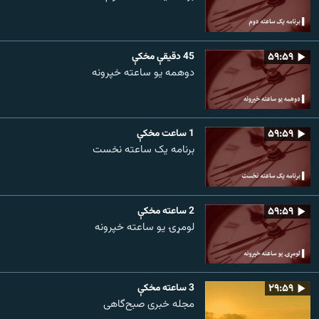
۵۹:۵۹
45 دقيقې مخکې
دوهمه یو ساعته خپرونه
۵۹:۵۹
1 ساعت مخکې
برنامه یک ساعته نخست
۵۹:۵۹
2 ساعته مخکې
لومړۍ یو ساعته خپرونه
۲۹:۵۹
3 ساعته مخکې
مجله خبری صبح‌گاهی