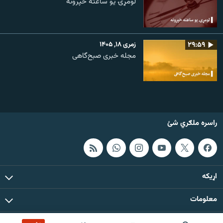
لومړۍ یو ساعته خپرونه
۲۹:۵۹
زمری ۱۸, ۱۴۰۵
مجله خبری صبح‌گاهی
راسره ملګري شئ
اړيکه
معلومات