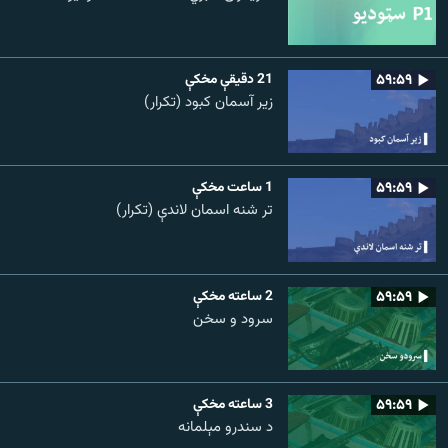
۵۹:۵۹
21 دقيقې مخکې
زیر آسمان کبود (تکرار)
۵۹:۵۹
1 ساعت مخکې
تر شنه اسمان لاندې (تکرار)
۵۹:۵۹
2 ساعته مخکې
سرود و سخن
۵۹:۵۹
3 ساعته مخکې
د سندرو مېلمانه