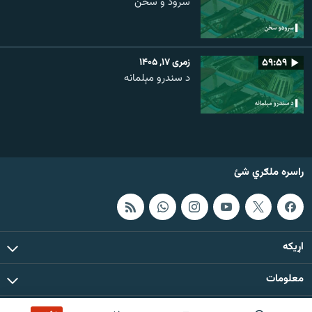
سرود و سخن
۵۹:۵۹
زمری ۱۷, ۱۴۰۵
د سندرو مېلمانه
راسره ملګري شئ
اړيکه
معلومات