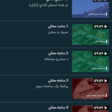
تر شنه اسمان لاندې (تکرار)
۵۹:۵۹
1 ساعت مخکې
سرود و سخن
۵۹:۵۹
2 ساعته مخکې
د سندرو مېلمانه
۵۹:۵۹
3 ساعته مخکې
برنامۀ یک ساعته سوم
۵۹:۵۹
4 ساعته مخکې