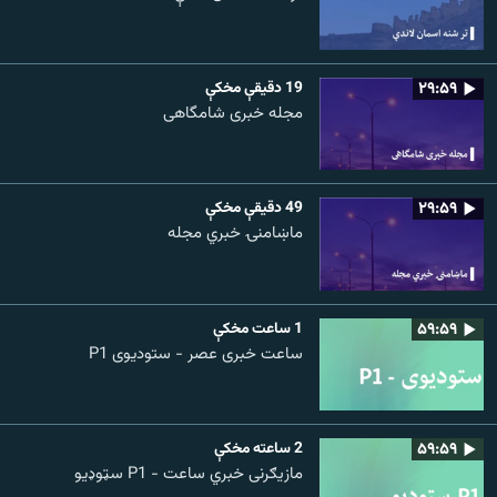
۲۹:۵۹
19 دقيقې مخکې
مجله خبری شامگاهی
۲۹:۵۹
49 دقيقې مخکې
ماښامنۍ خبري مجله
۵۹:۵۹
1 ساعت مخکې
ساعت خبری عصر - ستودیوی P1
۵۹:۵۹
2 ساعته مخکې
مازیګرنی خبري ساعت - P1 سټوډیو