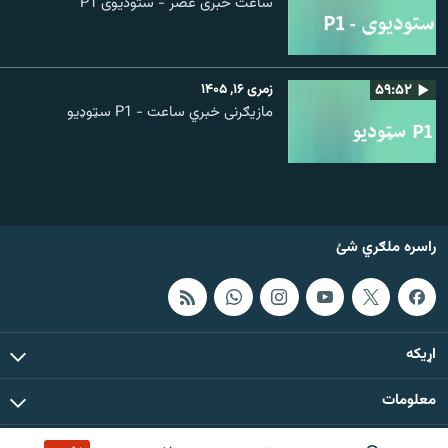
ساعت خبری عصر - ستودیوی P1
۵۹:۵۲
زمری ۱۶, ۱۴۰۵
مازیګرنی خبري ساعت - P1 سټوډیو
راسره ملګري شئ
اړيکه
معلومات