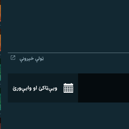
ټولې خپرونې
ویې‌ټاکئ او وایې‌ورئ