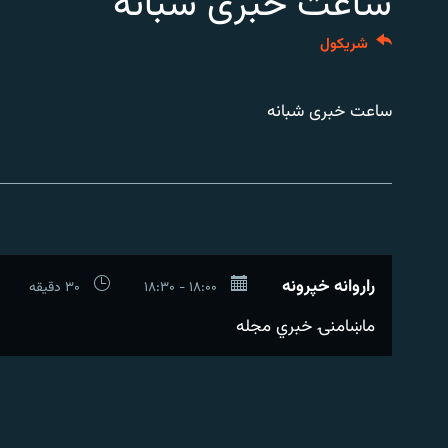
ساعت خبری شبانه
اړیکه
شريکول
ساعت خبری شبانه
راروانه خپرونه
۱۸:۰۰ - ۱۸:۳۰
۳۰ دقیقه
ماښامنۍ خبري مجله