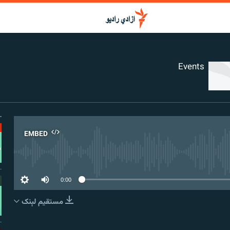
Events
EMBED
No media source curr
0:00
مستقیم لېنک
EMBED