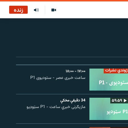
زنده
ژوندي نشرات
۱۷:۰۰ - ۱۸:۰۰
ساعت خبری عصر - ستودیوی P1
۵۹:۵۹
34 دقيقې مخکې
مازیګرنی خبري ساعت - P1 سټوډیو