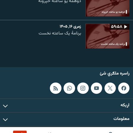
دوهمه یو ساعته خپرونه
۵۹:۵۸
زمری ۱۶, ۱۴۰۵
برنامۀ یک ساعته نخست
راسره ملګري شئ
اړيکه
معلومات