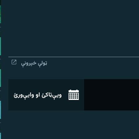
ټولې خپرونې
ویې‌ټاکئ او وایې‌ورئ