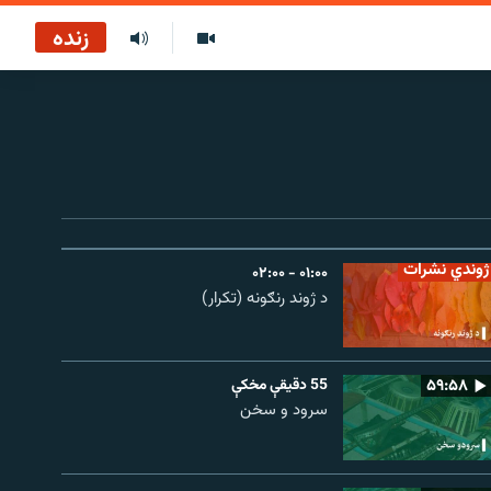
زنده
ژوندي نشرات
۰۱:۰۰ - ۰۲:۰۰
د ژوند رنګونه (تکرار)
۵۹:۵۸
55 دقيقې مخکې
سرود و سخن