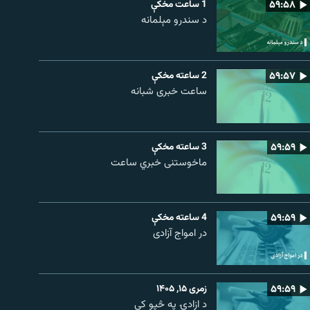
۵۹:۵۸
1 ساعت مخکې
د سندرو مېلمانه
۵۹:۵۷
2 ساعته مخکې
ساعت خبری شبانه
۵۹:۵۹
3 ساعته مخکې
ماخوستنی خبري ساعت
۵۹:۵۹
4 ساعته مخکې
در امواج آزادی
۵۹:۵۹
زمری ۱۵, ۱۴۰۵
د ازادۍ په څپو کې