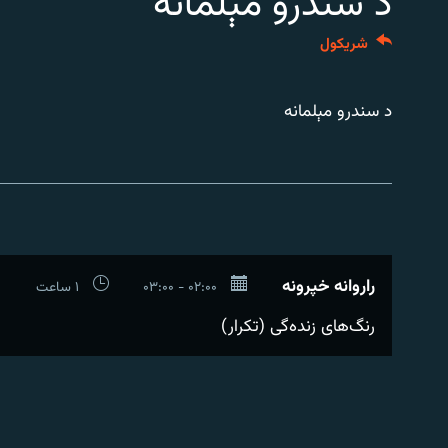
د سندرو مېلمانه
اړیکه
شريکول
د سندرو مېلمانه
راروانه خپرونه
۰۲:۰۰ - ۰۳:۰۰
۱ ساعت
رنگ‌های زنده‌گی (تکرار)