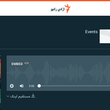
Events
EMBED
No media source curr
0:00
مستقیم لېنک
EMBED