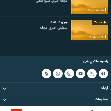
مجله خبری صبح‌گاهی
۳۰:۰۰
زمری ۱۴, ۱۴۰۵
سهارنۍ خبري مجله
راسره ملګري شئ
اړيکه
معلومات