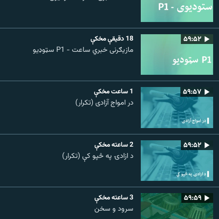
۵۹:۵۲
18 دقيقې مخکې
مازیګرنی خبري ساعت - P1 سټوډیو
۵۹:۵۷
1 ساعت مخکې
در امواج آزادی (تکرار)
۵۹:۵۲
2 ساعته مخکې
د ازادۍ په څپو کې (تکرار)
۵۹:۵۹
3 ساعته مخکې
سرود و سخن