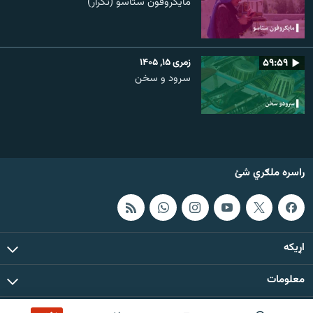
مایکروفون ستاسو (تکرار)
۵۹:۵۹
زمری ۱۵, ۱۴۰۵
سرود و سخن
راسره ملګري شئ
اړيکه
معلومات