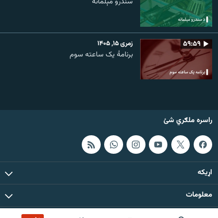
سندرو مېلمانه
۵۹:۵۹
زمری ۱۵, ۱۴۰۵
برنامۀ یک ساعته سوم
راسره ملګري شئ
اړيکه
معلومات