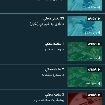
۵۹:۵۲
23 دقيقې مخکې
د ازادۍ په څپو کې (تکرار)
۵۹:۵۹
1 ساعت مخکې
سرود و سخن
۵۹:۵۹
2 ساعته مخکې
د سندرو مېلمانه
۵۹:۵۹
3 ساعته مخکې
برنامۀ یک ساعته سوم