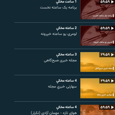
۵۹:۵۹
1 ساعت مخکې
برنامه یک ساعته نخست
۵۹:۵۹
2 ساعته مخکې
لومړۍ یو ساعته خپرونه
۲۹:۵۹
3 ساعته مخکې
مجله خبری صبح‌گاهی
۲۹:۵۹
4 ساعته مخکې
سهارنۍ خبري مجله
۵۹:۵۹
4 ساعته مخکې
هوای تازه - مهمان آزادی (تکرار)