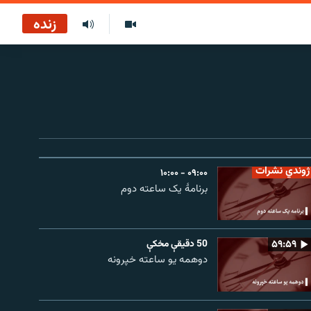
زنده
ژوندي نشرات
۰۹:۰۰ - ۱۰:۰۰
برنامۀ یک ساعته دوم
۵۹:۵۹
50 دقيقې مخکې
دوهمه یو ساعته خپرونه