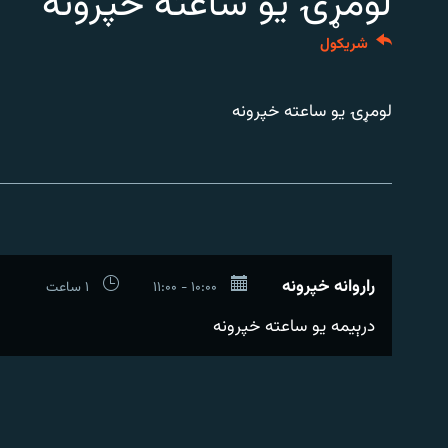
لومړۍ یو ساعته خپرونه
اړیکه
شريکول
لومړۍ یو ساعته خپرونه
راروانه خپرونه
۱۰:۰۰ - ۱۱:۰۰
۱ ساعت
درېیمه یو ساعته خپرونه