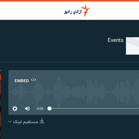
Events
EMBED
No media source curr
0:00
مستقیم لېنک
EMBED