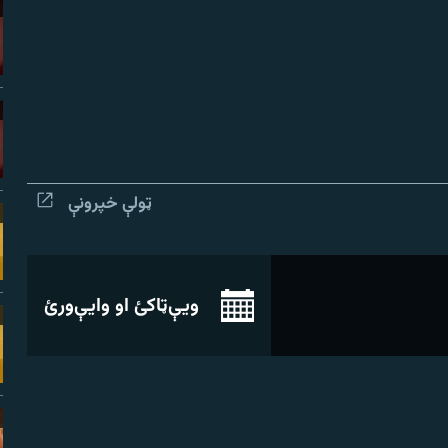
ټولې خپرونې
ویې‌ټاکئ او وایې‌ورئ