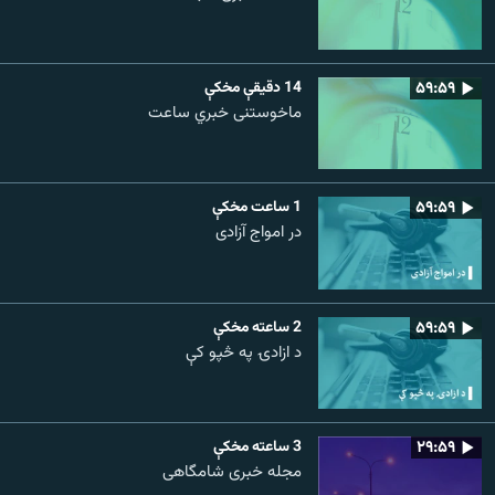
۵۹:۵۹
14 دقيقې مخکې
ماخوستنی خبري ساعت
۵۹:۵۹
1 ساعت مخکې
در امواج آزادی
۵۹:۵۹
2 ساعته مخکې
د ازادۍ په څپو کې
۲۹:۵۹
3 ساعته مخکې
مجله خبری شامگاهی