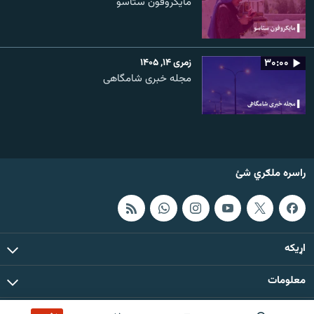
مایکروفون ستاسو
۳۰:۰۰
زمری ۱۴, ۱۴۰۵
مجله خبری شامگاهی
راسره ملګري شئ
اړيکه
معلومات