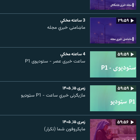
۲۹:۵۹
3 ساعته مخکې
ماښامنۍ خبري مجله
۵۹:۵۹
4 ساعته مخکې
ساعت خبری عصر - ستودیوی P1
۵۹:۵۹
زمری ۱۵, ۱۴۰۵
مازیګرنی خبري ساعت - P1 سټوډیو
۵۹:۵۶
زمری ۱۵, ۱۴۰۵
مایکروفون شما (تکرار)