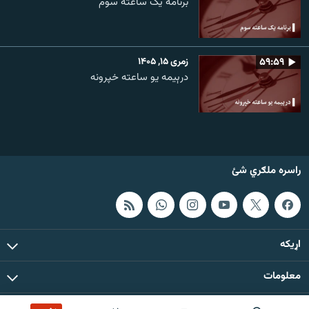
برنامۀ یک ساعته سوم
۵۹:۵۹
زمری ۱۵, ۱۴۰۵
درېیمه یو ساعته خپرونه
راسره ملګري شئ
اړيکه
معلومات