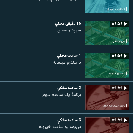
۵۹:۵۹
16 دقيقې مخکې
سرود و سخن
۵۹:۵۹
1 ساعت مخکې
د سندرو مېلمانه
۵۹:۵۹
2 ساعته مخکې
برنامۀ یک ساعته سوم
۵۹:۵۹
3 ساعته مخکې
درېیمه یو ساعته خپرونه