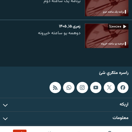
برنامۀ یک ساعته دوم
۱:۰۰:۰۰
زمری ۱۵, ۱۴۰۵
دوهمه یو ساعته خپرونه
راسره ملګري شئ
اړيکه
معلومات