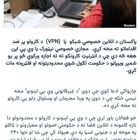
اړیکه
دري پاڼه
Azadi English
پاکستان د انلاین خصوصي شبکو یا (VPN) د کارولو پر ضد
اقداماتو ته مخه کړې. مجازي خصوصي نیټورک یا وي پي این
راسره ملګري شئ
هغه څه دي چې د انټرنیټ کارونکو ته ته اجازه ورکوي څو پر یو
شمېر ویبپاڼو د حکومت لګول شوي محدودیتونه او فلټرونه مات
کړي.
د ازادې اروپا/ ازادي راډيو ټولې پاڼې
چارواکي ادعا کوي چې دوی "د غیرقانوني وې پي اېنونو" مخه
نیسي ځکه چې د دوی په وینا مجرمان او وسلوال ډلو یې کارولو
ته مخه کړې ده.
خو فعالان باور لري چې د وې پي اېنونو د کارولو د محدودولو دا
تازه ګامونه د انلاین فضا ته د حکومتي اصولو او معیارونو د ټاکلو
په موخه او د جنوبي اسیا په دې هېواد کې چې شا او خوا ۲۴۰
میلونه نفوس لري خلکو د مخالفو غږونو د لا ډېر ځپلو لپاره دي.