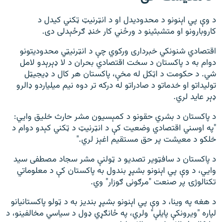
د وې پي اېنونو د محدودیدل او د انټرنیټ ټکني کیدل د
کاروبارونو او متشبثینو د ورځني کار خنډ ګرځېدلی دی.
اقتصادي شنونکي خبرداری ورکوي چې د انټرنیټي محدودیتونو
دوام به د پاکستان د سخت اقتصادي بحران د لا ډېرېدو لامل
شي. د حکومت د اټکل له مخې، پاکستان هر کال د ډیجیټل
تولیداتو او خدماتو د صادراتو له درکه تر دوه نیم میلیاردو ډالرو
ډېر عاید لري.
د پاکستان د بشري حقونو د کمېسیون مشر حارث خلیق وايي:
"په اوسني اقتصادي وضعیت کې د انټرنیټ د ټکني کېدو دوام د
خلکو د معیشت پر حق مستقیم اغېز لري."
د پاکستان د سافټویر تصدیو د ټولنې مشر سجاد مصطفی سید
وايي، د وې پي اېنونو بشپړ بندول به پاکستان کې د معلوماتي
تکنالوژۍ پر صنعت "مرګونی ګوزار" وي.
د هغه په وینا، د وې پي اېنونو بشپړ بندیز به د ټولو پاکستانیانو
لپاره "ویرونکې پایلې" ولري، په ځانګړي ډول د سیاسي مخالفینو، د