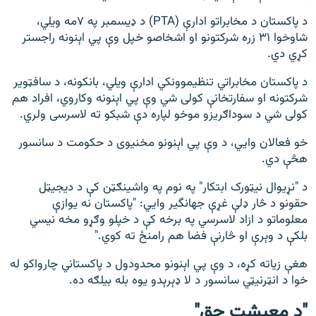
د پاکستان د مخابراتو ادارې (PTA) د ډیسمبر په ۷مه ویلي،
شاوخوا ۳۱ زره شرکتونو او اشخاصو خپل وې پي اېنونه راجستر
کړي دي.
د پاکستان مخابراتي تنظیموونکي ادارې ویلي، بانکونه، د سافټویر
شرکتونه او سفارتخانې کولی شي وې پي اېنونه وکاروي، افراد هم
کولی شي د سوداګریزو موخو لپاره دې شبکو ته لاسرسی ولري.
خو فعالان وايي، د وې پي اېنونو مخنیوی د حکومت د سانسور
هڅې دي.
د "نړیوال نیټورک ابتکار" په نوم په واشینګټن کې د دیجیټل
حقونو د څار ډلې غړې جهانگیر وايي: "پاکستان نه یوازې
معلوماتو د ازاد لاسرسي په برخه کې د خپلو وګړو مخه نیسي
بلکې د وېرې او څارنې فضا هم رامنځ ته کوي."
هغې زیاته کړه، د وې پي اېنونو محدودول د پاکستاني چارواکو له
خوا د انټرنیټي سانسور د لا ډېرېدو یوه بله بیلګه ده.
"
د
معیشت
حق
"