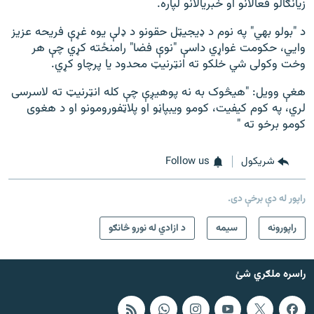
زیانګالو فعالانو او خبریالانو لپاره.
د "بولو بهي" په نوم د ډیجیټل حقونو د ډلې یوه غړې فریحه عزیز
وايي، حکومت غواړي داسې "نوې فضا" رامنځته کړي چې هر
وخت وکولی شي خلکو ته انټرنیټ محدود یا پرچاو کړي.
هغې وویل: "هیڅوک به نه پوهیږې چې کله انټرنیټ ته لاسرسی
لري، په کوم کیفیت، کومو ویبپاڼو او پلاټفورومونو او د هغوی
کومو برخو ته "
شريکول
Follow us
راپور له دې برخې دی.
راپورونه
سيمه
د ازادي له نورو څانګو
راسره ملګري شئ