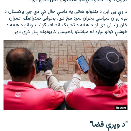
ګډوډۍ او د خلکو د پراخو شکایتونو لامل شوي دي.
د وې پي اېن د بندولو هڅې په داسې حال کې دي چې پاکستان د
یوه روان سیاسي بحران سره مخ دی. پخوانی صدراعظم عمران
خان زنداني دی او د هغه د تحریک انصاف ګوند پلویانو د هغه د
خوشې کولو لپاره له میاشتو راهیسې لاریونونه پیل کړي دي.
"
د وېرې فضا
"