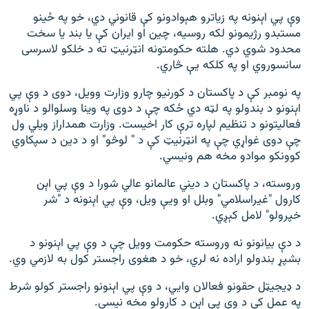
وې پي اېنونه په زیاترو هېوادونو کې قانوني دي، خو په ځینو
مستبدو رژیمونو لکه روسیه، چین او ایران کې يا بند يا سخت
محدود شوي دي. هلته حکومتونه انټرنیټ ته د خلکو لاسرسی
سانسوروي او په کلکه یې څاري.
په نومبر کې د پاکستان د کورنیو چارو وزارت وویل، دوی د وې پي
اېنونو د بندولو په لټه دي ځکه چې د دوی په وینا وسلوالو د ناوړه
فعالیتونو د تنظیم لپاره ترې کار اخيست. وزارت همداراز ویلي ول
چې دوی غواړي چې په انټرنیټ کې د " لوڅو" او د دین د سپکاوي
کوونکو موادو مخه هم ونیسي.
وروسته، د پاکستان د دیني عالمانو عالي شورا د وې پي اېن
کارول "غیراسلامي" وبلل او ویې ویل، وې پي اېنونه د "شر
خپرولو" لامل کېږي.
د دې بیانونو نه وروسته حکومت وویل چې د وې پي اېنونو د
بشپړ بندولو اراده نه لري، خو د هغوی راجستر کول به لازمي وي.
د ډیجیټل حقونو فعالان وايي، د وې پي اېنونو راجستر کولو شرط
په عمل کې د وې پي اېن د کارولو مخه نیسي.