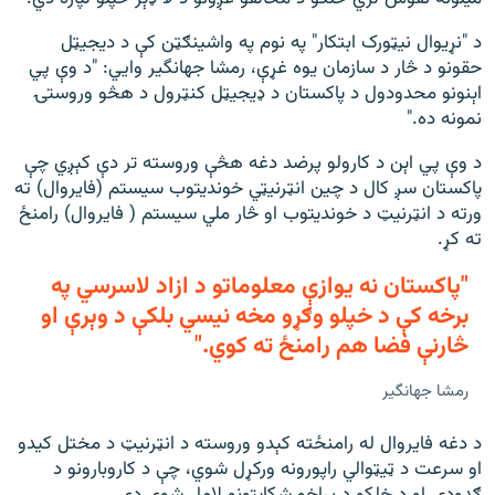
د "نړیوال نیټورک ابتکار" په نوم په واشینګټن کې د دیجیټل
حقونو د څار د سازمان یوه غړې، رمشا جهانگیر وايي: "د وې پي
اېنونو محدودول د پاکستان د ډیجیټل کنټرول د هڅو وروستۍ
نمونه ده."
د وې پي اېن د کارولو پرضد دغه هڅې وروسته تر دې کېږي چې
پاکستان سږ کال د چین انټرنیټي خوندیتوب سیستم (فایروال) ته
ورته د انټرنیټ د خوندیتوب او څار ملي سیستم ( فایروال) رامنځ
ته کړ.
"پاکستان نه یوازې معلوماتو د ازاد لاسرسي په
برخه کې د خپلو وګړو مخه نیسي بلکې د وېرې او
څارنې فضا هم رامنځ ته کوي."
رمشا جهانگیر
د دغه فایروال له رامنځته کېدو وروسته د انټرنیټ د مختل کیدو
او سرعت د ټیټوالي راپورونه ورکړل شوي، چې د کاروبارونو د