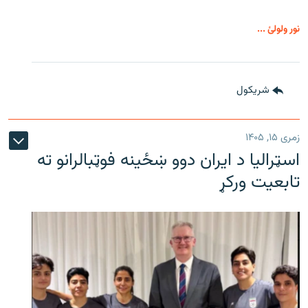
نور ولولئ ...
شريکول
زمری ۱۵, ۱۴۰۵
اسټرالیا د ایران دوو ښځینه فوټبالرانو ته
تابعیت ورکړ