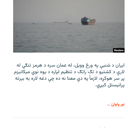
ایران د شنبې په ورځ وویل، له عمان سره د هرمز تنګي له
لارې د کشتیو د تګ راتګ د تنظیم لپاره د یوه نوي میکانیزم
پر سر هوکړه، لازماً په دې معنا نه ده چې دغه لاره به بېرته
پرانیستل کیږي.
نور ولولئ ...