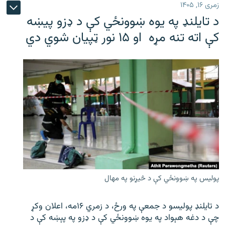
زمری ۱۶, ۱۴۰۵
د تایلنډ په یوه ښوونځي کې د ډزو پیښه
کې اته تنه مړه او ۱۵ نور ټپیان شوي دي
پولیس په ښوونځي کې د څیړنو په مهال
د تایلنډ پولیسو د جمعې په ورځ، د زمري ۱۶مه، اعلان وکړ
چې د دغه هېواد په یوه ښوونځي کې د ډزو په پېښه کې د