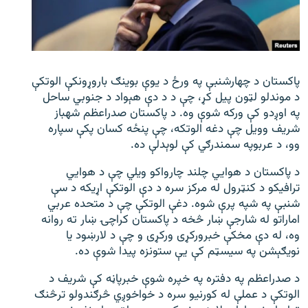
اړیکه
دري پاڼه
Azadi English
پاکستان د چهارشنبې په ورځ د یوې بوینګ باروړونکې الوتکې
د موندلو لټون پیل کړ، چې د د دې هېواد د جنوبي ساحل
راسره ملګري شئ
په اوږدو کې ورکه شوې وه. د پاکستان صدراعظم شهباز
شریف وویل چې دغه الوتکه، چې پنځه کسان پکې سپاره
وو، د عربوپه سمندرګي کې لوېدلې ده.
د پاکستان د هوايي چلند چارواکو ویلي چې د هوايي
د ازادې اروپا/ ازادي راډيو ټولې پاڼې
ترافیکو د کنټرول له مرکز سره د دې الوتکې اړیکه د سې
شنبې په شپه پرې شوه. دغې الوتکې چې د متحده عربي
اماراتو له شارجې ښار څخه د پاکستان کراچۍ ښار ته روانه
وه، له دې مخکې خبرورکړی ورکړی و چې د لارښود یا
نویګېشن په سیسټم کې یې ستونزه پیدا شوې ده.
د صدراعظم په دفتره په خپره شوې خبرپاڼه کې شریف د
الوتکې د عملې له کورنیو سره د خواخوږي څرګندولو ترڅنګ