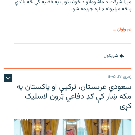
میټا شرکت د ماشومانو د خوندیتوب په قضیه کې څه باندې
پنځه میلیونه ډالره جریمه شو.
نور ولولئ ...
شريکول
زمری ۱۷, ۱۴۰۵
سعودي عربستان، ترکیې او پاکستان په
مکه ښار کې ګډ دفاعي ټرون لاسلیک
کړی