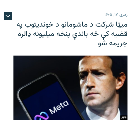
زمری ۱۷, ۱۴۰۵
میټا شرکت د ماشومانو د خوندیتوب په
قضیه کې څه باندې پنځه میلیونه ډالره
جریمه شو