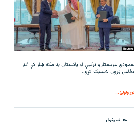
سعودي عربستان، ترکیې او پاکستان په مکه ښار کې ګډ
دفاعي ټرون لاسلیک کړی.
نور ولولئ ...
شريکول