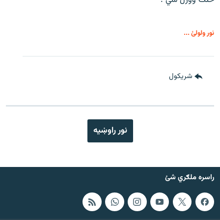
نور ولولئ ...
شريکول
نور راوښيه
راسره ملګري شئ