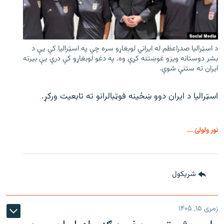
د اسټرالیا صدراعظم له ایراني لوبغاړو سره چې په اسټرالیا کې يې د
بشر دوستانه ویزو غوښتنه کړې وه. په دغو لوبغاړو کې درې يې بیرته
ایران ته ستنې شوې.
اسټرالیا د ایران دوو ښځینه فوټبالرانو ته تابعیت ورکړ.
نور ولولئ ...
شريکول
زمری ۱۵, ۱۴۰۵