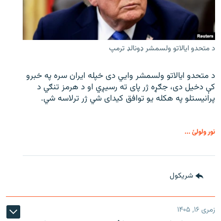
د متحدو ایالاتو ولسمشر ډونالډ ترمپ
د متحدو ایالاتو ولسمشر وايي دی خپله ایران سره په خبرو
کې دخیل دی، جګړه ژر پای ته رسیږي او د هرمز تنګي د
پرانیستلو په هکله یو توافق کیدای شي ژر ترلاسه شي.
نور ولولئ ...
شريکول
زمری ۱۶, ۱۴۰۵