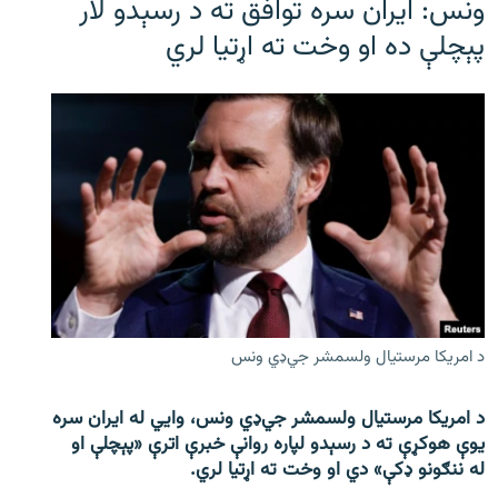
ونس: ایران سره توافق ته د رسېدو لار
پېچلې ده او وخت ته اړتیا لري
د امریکا مرستیال ولسمشر جي‌ډي ونس
د امریکا مرستیال ولسمشر جي‌ډي ونس، وايي له ایران سره
یوې هوکړې ته د رسېدو لپاره روانې خبرې اترې «پېچلې او
له ننګونو ډکې» دي او وخت ته اړتیا لري.