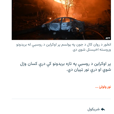
انځور د روان کال د جون په یولسم پر اوکراین د روسیې له بریدونو
وروسته اخیستل شوی دی
پر اوکراین د روسیې په تازه بریدونو کې درې کسان وژل
شوي او درې نور ټپیان دي.
نور ولولئ ...
شريکول