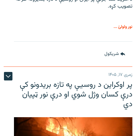
تصویب کړه.
نور ولولئ ...
شريکول
زمری ۱۷, ۱۴۰۵
پر اوکراین د روسیې په تازه بریدونو کې
درې کسان وژل شوي او درې نور ټپیان
دي