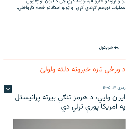
ټولو اړوندو ادارو لارښوونه کړې چې د لټون او ژغورني
عملیات نورهم ګړندي کړي او ټولو امکاناتو څخه کارواخلي.
شريکول
د ورځې تازه خبرونه دلته ولولئ
زمری ۱۷, ۱۴۰۵
ایران وایي، د هرمز تنګي بیرته پرانیستل
په امریکا پورې تړلي دي