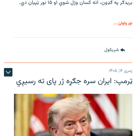
بریدګر په ګډون، اته کسان وژل شوي او ۱۵ نور ټپیان دي.
نور ولولئ ...
شريکول
زمری ۱۶, ۱۴۰۵
ټرمپ: ایران سره جګړه ژر پای ته رسیږي