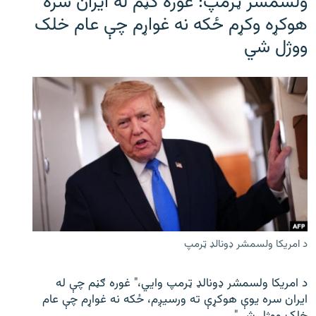
ولسمشر ټرمپ: غوره ګڼم له ایران سره
هوکړه وکړم ځکه نه غواړم چې عام خلک
ووژل شي
د امریکا ولسمشر ډونالډ ټرمپ
د امریکا ولسمشر ډونالډ ټرمپ وايي،" غوره ګڼم چې له
ایران سره یوې هوکړې ته ورسیږم، ځکه نه غواړم چې عام
خلک ووژل شي".