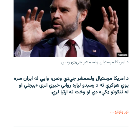
د امریکا مرستیال ولسمشر جي‌ډي ونس
د امریکا مرستیال ولسمشر جي‌ډي ونس، وايي له ایران سره
یوې هوکړې ته د رسېدو لپاره روانې خبرې اترې «پېچلې او
له ننګونو ډکې» دي او وخت ته اړتیا لري.
نور ولولئ ...