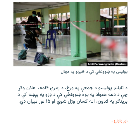
پولیس په ښوونځي کې د څیړنو په مهال
د تایلنډ پولیسو د جمعې په ورځ، د زمري ۱۶مه، اعلان وکړ
چې د دغه هېواد په یوه ښوونځي کې د ډزو په پېښه کې د
بریدګر په ګډون، اته کسان وژل شوي او ۱۵ نور ټپیان دي.
نور ولولئ ...