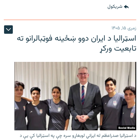
شريکول
زمری ۱۵, ۱۴۰۵
اسټرالیا د ایران دوو ښځینه فوټبالرانو ته
تابعیت ورکړ
د اسټرالیا صدراعظم له ایراني لوبغاړو سره چې په اسټرالیا کې يې د