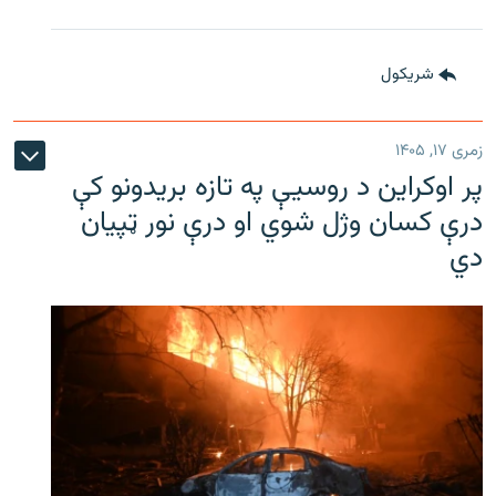
شريکول
زمری ۱۷, ۱۴۰۵
پر اوکراین د روسیې په تازه بریدونو کې
درې کسان وژل شوي او درې نور ټپیان
دي