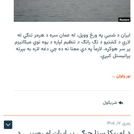
ایران د شنبې په ورځ وویل، له عمان سره د هرمز تنګي له
لارې د کشتیو د تګ راتګ د تنظیم لپاره د یوه نوي میکانیزم
پر سر هوکړه، لازماً په دې معنا نه ده چې دغه لاره به بېرته
پرانیستل کیږي.
نور ولولئ ...
شريکول
زمری ۱۷, ۱۴۰۵
د امریکا سنا جرګې پر ایران او روسیې د