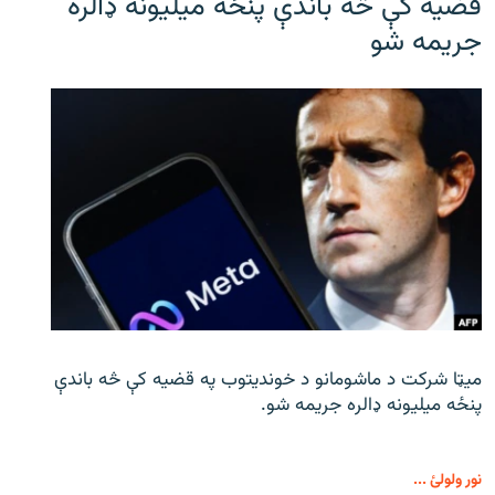
قضیه کې څه باندې پنځه میلیونه ډالره
جریمه شو
میټا شرکت د ماشومانو د خوندیتوب په قضیه کې څه باندې
پنځه میلیونه ډالره جریمه شو.
نور ولولئ ...