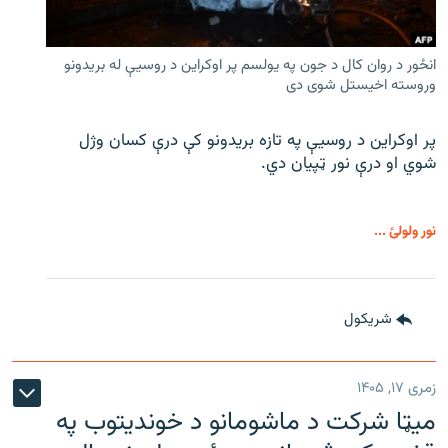
انځور د روان کال د جون په یولسم پر اوکراین د روسیې له بریدونو
وروسته اخیستل شوی دی
پر اوکراین د روسیې په تازه بریدونو کې درې کسان وژل
شوي او درې نور ټپیان دي.
نور ولولئ ...
شريکول
زمری ۱۷, ۱۴۰۵
میټا شرکت د ماشومانو د خوندیتوب په