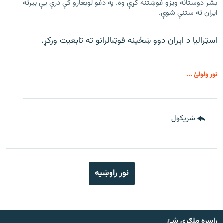
بشر دوستانه ویزو غوښتنه کړې وه. په دغو لوبغاړو کې درې يې بیرته
ایران ته ستنې شوې.
اسټرالیا د ایران دوو ښځینه فوټبالرانو ته تابعیت ورکړ.
نور ولولئ ...
شريکول
نور راوښيه
راسره ملګري شئ