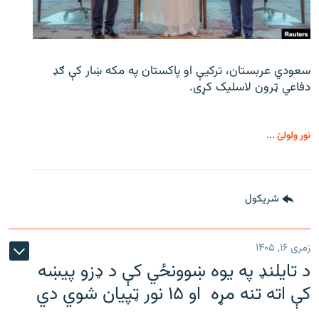
سعودي عربستان، ترکیې او پاکستان په مکه ښار کې ګډ
دفاعي ټرون لاسلیک کړی.
نور ولولئ ...
شريکول
زمری ۱۶, ۱۴۰۵
د تایلنډ په یوه ښوونځي کې د ډزو پیښه
کې اته تنه مړه او ۱۵ نور ټپیان شوي دي