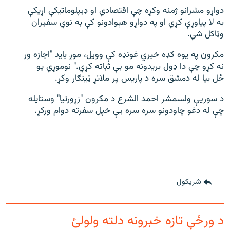
دواړو مشرانو ژمنه وکړه چې اقتصادي او ډیپلوماتیکې اړیکې
به لا پیاوړې کړي او په دواړو هېوادونو کې به نوي سفیران
وټاکل شي.
مکرون په یوه ګډه خبري غونډه کې وویل، موږ باید "اجازه ور
نه کړو چې دا ډول بریدونه مو بې ‌ثباته کړي." نوموړي یو
ځل بیا له دمشق سره د پاریس پر ملاتړ ټینګار وکړ.
د سوریې ولسمشر احمد الشرع د مکرون "زړورتیا" وستایله
چې له دغو چاودونو سره سره یې خپل سفرته دوام ورکړ.
شريکول
د ورځې تازه خبرونه دلته ولولئ