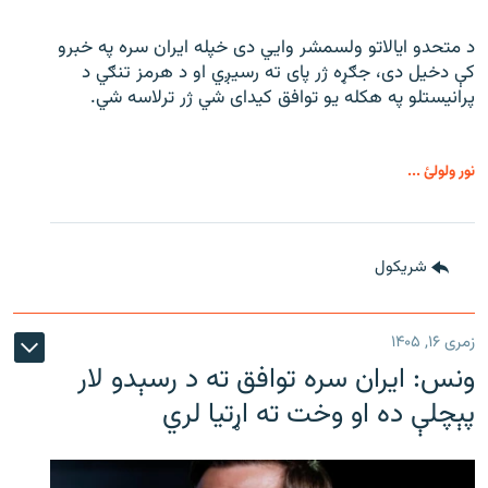
د متحدو ایالاتو ولسمشر وايي دی خپله ایران سره په خبرو
کې دخیل دی، جګړه ژر پای ته رسیږي او د هرمز تنګي د
پرانیستلو په هکله یو توافق کیدای شي ژر ترلاسه شي.
نور ولولئ ...
شريکول
زمری ۱۶, ۱۴۰۵
ونس: ایران سره توافق ته د رسېدو لار
پېچلې ده او وخت ته اړتیا لري