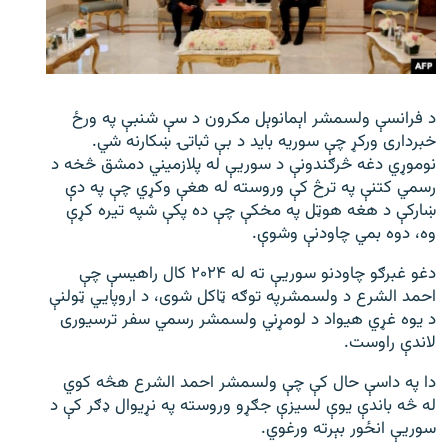
اړیکه
دري پاڼه
Azadi English
د فرانسې ولسمشر اېمانوېل مکرون د سې شنبې په ورځ
خبرداری ورکړ چې سوریه باید د بې ‌ثباتۍ ښکارنه شي.
راسره ملګري شئ
نوموړي دغه څرګندونې د سوریې له پلازمیني دمشق څخه د
رسمي کتنې په ترڅ کې وروسته له هغې وکړي چې په دې
ښارکې د هغه هوټل په مخکې چې ده پکې شپه تیره کړې
وه، دوه بمي چاودنې وشوې.
د ازادې اروپا/ ازادي راډيو ټولې پاڼې
دغو غبرګو چاودنو سوریې ته له ۲۰۲۴ کال راهیسې چې
احمد الشرع د ولسمشرپه توګه ټاکل شوی، د اروپایي ټولنې
د یوه غړي هیواد د لومړني ولسمشر رسمي سفر ترسیوری
لاندې راوست.
دا په داسې حال کې چې ولسمشر احمد الشرع هڅه کوي
له څه باندې یوې لسیزې جګړو وروسته په نړیوال ډګر کې د
سوریې انځور بېرته ورغوي.