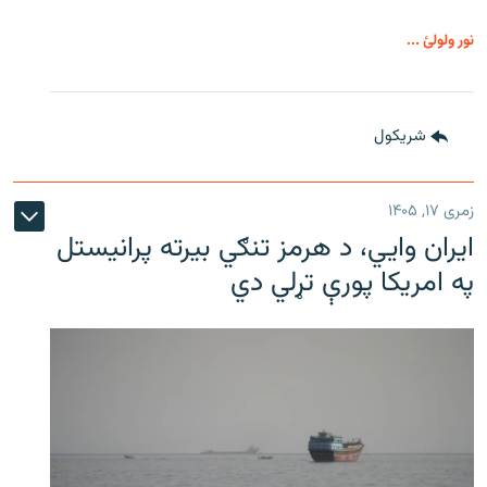
نور ولولئ ...
شريکول
زمری ۱۷, ۱۴۰۵
ایران وایي، د هرمز تنګي بیرته پرانیستل
په امریکا پورې تړلي دي