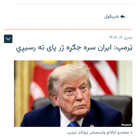
شريکول
زمری ۱۶, ۱۴۰۵
ټرمپ: ایران سره جګړه ژر پای ته رسیږي
د متحدو ایالاتو ولسمشر ډونالډ ترمپ