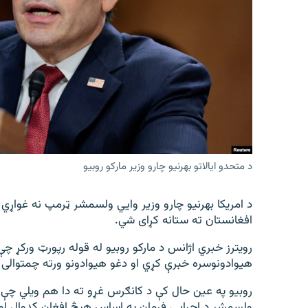
اړیکه
د متحدو ایالاتو بهرنیو چارو وزیر مارکو روبیو
د امریکا بهرنیو چارو وزیر وايي ولسمشر ټرمپ نه غواړي
افغانستان ته ستانه کړای شي.
هیوادونوسره خبرې کړي او دغو هیوادونو ورته چمتوالی
روبیو په عین حال کې د کانګرس غړو ته دا هم ویلي چې و
ولسمشر د اجرايي فرمان په اساس هیڅ افغان کډوال اوس