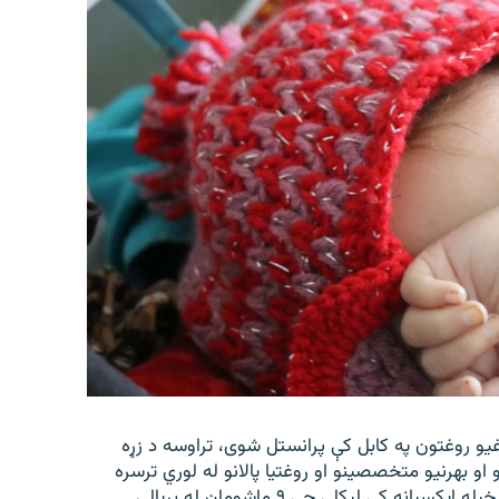
غیو روغتون په کابل کې پرانستل شوی، تراوسه د زړه
 کورنیو او بهرنیو متخصصینو او روغتیا پالانو له لوري ترسره
شوي دي. افغاني سرې میاشتې ټولنې د شنبې په ورځ په خپله ایکسپاڼه کې لیکلي چې ۹ ماشومان له بریالۍ