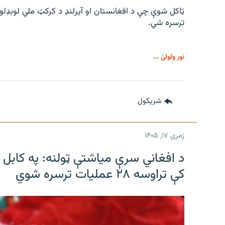
ټاکل شوې چې د افغانستان او آیرلنډ د کرکټ ملي لوبډلو
ترسره شي.
نور ولولئ ...
شريکول
زمری ۱۷, ۱۴۰۵
د افغاني سرې میاشتې ټولنه: په کابل ک
کې تراوسه ۲۸ عملیات ترسره شوي