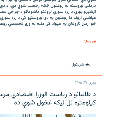
درملنې وروسته له روغتون څخه رخصت شوي دي. د دې ټو
ترشپږو پورې د زړه سوري لرونکو ماشومانو د جراحي عملی
میاشتې اړوند دا روغتون په دې وروستیو کې د زړه سوري
څو اړمن ناروغان په هېواد کې دننه له وړیا تخصصي روغ
نور ولولئ ...
شريکول
زمری ۱۷, ۱۴۰۵
کیلومتره نل لیکه غځول شوې ده