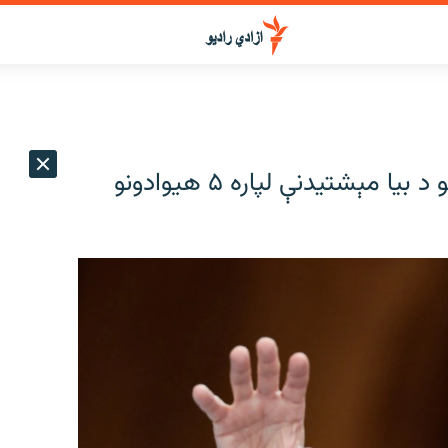
روبیو: امریکا په قطر کی د بندو افغانانو د بیا مېشتیدنې لپاره ۵ هیوادونو