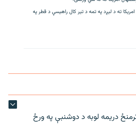
ه شمول څه دپاسه ۱۱۰۰ تنه افغانان امریکا ته د لیږد په تمه د تیر کال راهیسې د قطر په
ترمنځ دریمه لوبه د دوشنبې په ورځ