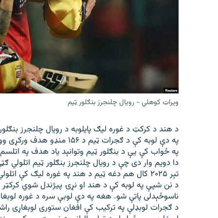
اړیکه
ویراټ کوهلي - رویال چلنجرز بنګلور ټیم
د هند د کرکټ د غوره لیګ پایلوبه د رویال چلنجرز بنګلور
په دې لوبه کې د ګجرات ټیم د ۱۵۶ منډو هدف ورکړی وو.
په ځواب کې یې د بنګلور ټیم وتوانېد یاد هدف په اتلسم ا
دا دویم وار دی چې د رویال چلنجرز بنګلور ټیم اتلولي ګټي
تېر ۲۰۲۵ کال هم دغه ټیم د هند په غوره لیګ کې اتلولي خپله کړې وه.
ناسوځېدلی پاتې شو. هغه په دې لوبې سره د غوره لوبغا
د ګجرات لوبډلې په ترکیب کې افغان ستوری لوبغاړی را