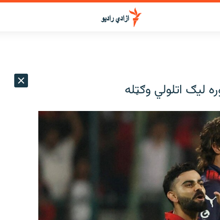
ه لیګ اتلولي وګټله