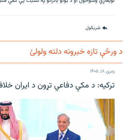
لوبغاړي وسوځول او د ټولو بالرانو په نسبت یې کمې منډ
شريکول
د ورځې تازه خبرونه دلته ولولئ
زمری ۱۸, ۱۴۰۵
ترکیه: د مکې دفاعي تړون د ایران خلا