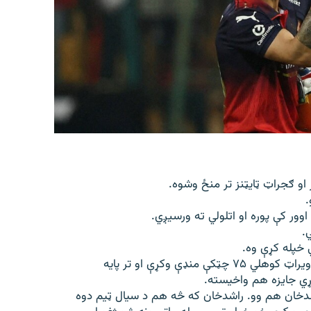
 او ګجراټ ټایټنز تر منځ وشوه.
وور کې پوره او اتلولي ته ورسیږي.
.
د نن شپې په لوبه کې د هند او نړۍ پيژندل شوي کرکټر ویراټ کوهلي ۷۵ چټکې منډې وکړې او تر پایه
ړي جایزه هم واخیسته.
شدخان هم وو. راشدخان که څه هم د سیال ټیم دوه