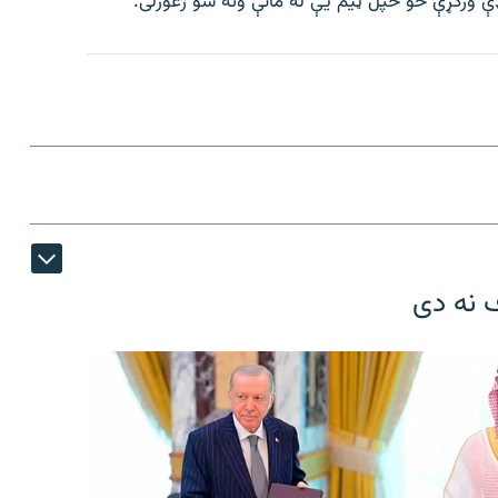
ې ورکړې خو خپل ټیم یې له ماتې ونه شو ژغورلی.
ف نه دی