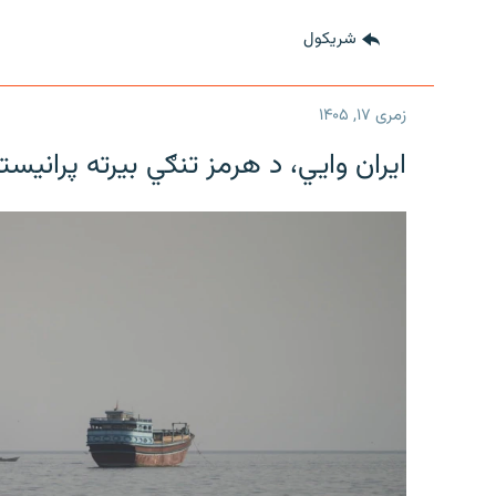
شريکول
زمری ۱۷, ۱۴۰۵
ایران وایي، د هرمز تنګي بیرته پرانیست