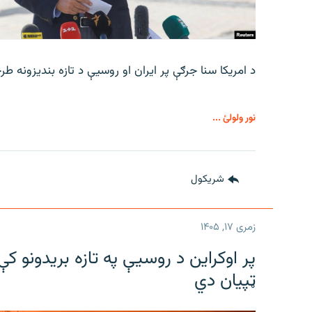
د امریکا سنا جرګې پر ایران او روسیې د تازه بندیزونه ط
نور ولولئ ...
شريکول
زمری ۱۷, ۱۴۰۵
پر اوکراین د روسیې په تازه بریدونو 
ټپیان دي