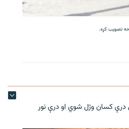
رحه تصویب کړه.
کې درې کسان وژل شوي او درې نور