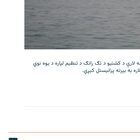
 لارې د کشتیو د تګ راتګ د تنظیم لپاره د یوه نوي
اره به بېرته پرانیستل کیږي.