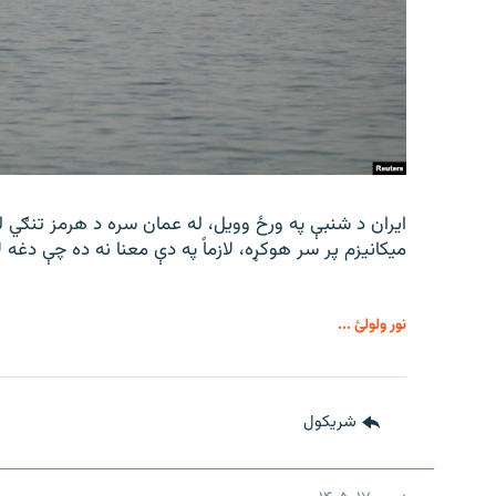
ایران د شنبې په ورځ وویل، له عمان سره د هرمز تنګي له
میکانیزم پر سر هوکړه، لازماً په دې معنا نه ده چې دغه ل
نور ولولئ ...
شريکول