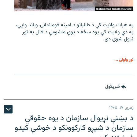
په هرات ولایت کې د طالبانو د امینه قوماندانۍ ویاند وايي،
په دې ولایت کې یوه ښځه د یوې ماشومې د قتل په تور
نیول شوی دی.
نور ولولئ ...
شريکول
زمری ۱۷, ۱۴۰۵
د بښنې نړیوال سازمان د یوه حقوقي
سازمان د شپږو کارکوونکو د خوشي کیدو