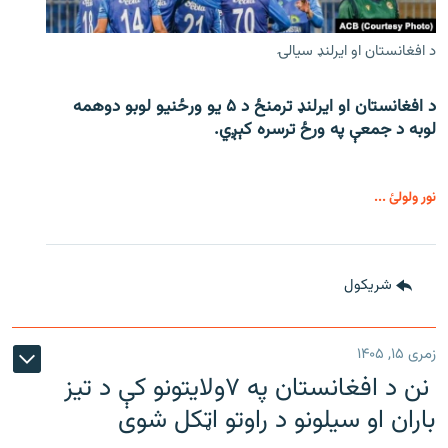
د افغانستان او ایرلنډ سیالۍ
د افغانستان او ایرلنډ ترمنځ د ۵ یو ورځنیو لوبو دوهمه
لوبه د جمعې په ورځ ترسره کېږي.
نور ولولئ ...
شريکول
زمری ۱۵, ۱۴۰۵
نن د افغانستان په ۷ولایتونو کې د تیز
باران او سیلونو د راوتو اټکل شوی