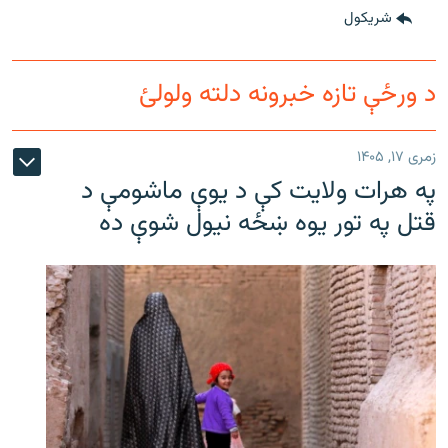
شريکول
د ورځې تازه خبرونه دلته ولولئ
زمری ۱۷, ۱۴۰۵
په هرات ولایت کې د یوې ماشومې د
قتل په تور یوه ښځه نیول شوې ده