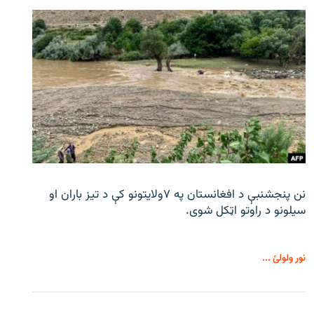
نن پنجشنبې د افغانستان په ۷ولایتونو کې د تیز باران او
سیلونو د راوتو اټکل شوی.
نور ولولئ ...