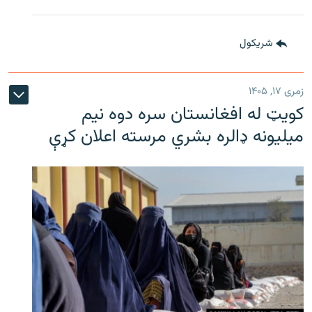
شريکول
زمری ۱۷, ۱۴۰۵
کویټ له افغانستان سره دوه نیم
میلیونه ډالره بشري مرسته اعلان کړې