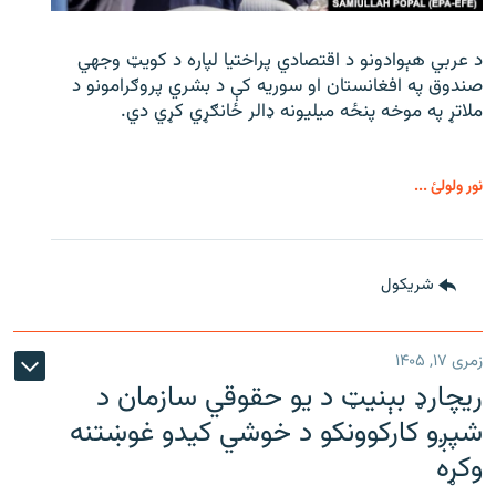
د عربي هېوادونو د اقتصادي پراختیا لپاره د کویټ وجهي
صندوق په افغانستان او سوریه کې د بشري پروګرامونو د
ملاتړ په موخه پنځه میلیونه ډالر ځانګړي کړي دي.
نور ولولئ ...
شريکول
زمری ۱۷, ۱۴۰۵
ریچارډ بېنیټ د یو حقوقي سازمان د
شپږو کارکوونکو د خوشي کیدو غوښتنه
وکړه