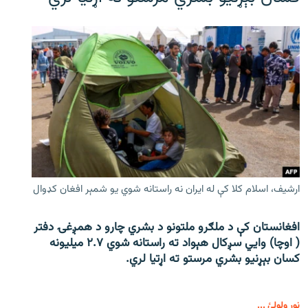
ارشیف، اسلام کلا کې له ایران نه راستانه شوي یو شمېر افغان کډوال
افغانستان کې د ملګرو ملتونو د بشري چارو د همږغۍ دفتر
( اوچا) وايي سږکال هېواد ته راستانه شوي ۲.۷ میلیونه
کسان بېړنیو بشري مرستو ته اړتیا لري.
نور ولولئ ...