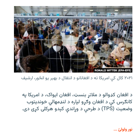
۲۰۲۱ کال کې امریکا ته د افغانانو د انتقال د بهیر یو انځور، ارشیف
د افغان کډوالو د ملاتړ بنسټ، افغان ایواک، د امریکا په
کانګرس کې د افغان وګړو لپاره د لنډمهالي خوندیتوب
وضعیت (TPS) د طرحې د وړاندې کېدو هرکلی کړی دی.
نور ولولئ ...