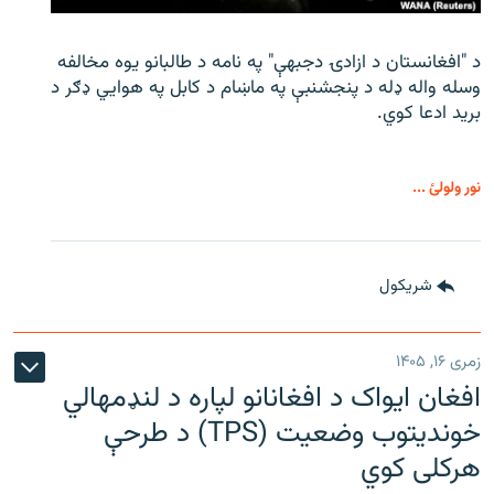
د "افغانستان د ازادۍ دجبهې" په نامه د طالبانو یوه مخالفه
وسله واله ډله د پنجشنبې په ماښام د کابل په هوايي ډګر د
برید ادعا کوي.
نور ولولئ ...
شريکول
زمری ۱۶, ۱۴۰۵
افغان ایواک د افغانانو لپاره د لنډمهالي
خوندیتوب وضعیت (TPS) د طرحې
هرکلی کوي