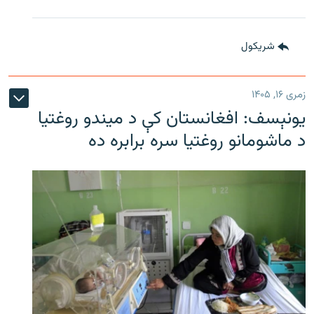
شريکول
زمری ۱۶, ۱۴۰۵
یونېسف: افغانستان کې د میندو روغتیا
د ماشومانو روغتیا سره برابره ده