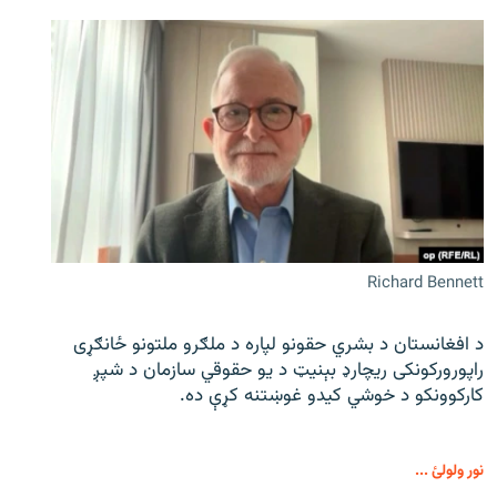
Richard Bennett
د افغانستان د بشري حقونو لپاره د ملګرو ملتونو ځانګړی
راپورورکونکی ریچارډ بېنیټ د یو حقوقي سازمان د شپږ
کارکوونکو د خوشي کیدو غوښتنه کړې ده.
نور ولولئ ...