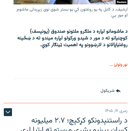
ارشیف، د کابل په یو روغتون کې یو بستر شوی نوی زېږېدلی ماشوم
او مور یې
د ماشومانو لپاره د ملګرو ملتونو صندوق (یونېسف)
کوچنیانو ته د مور د شیدو ورکولو لپاره میندو ته د ښځینه
روغتیاپالانو د لارښوونو په اهمیت ټینګار کوي.
نور ولولئ ...
شريکول
زمری ۱۶, ۱۴۰۵
د راستنېدونکو کړکېچ؛ ۲.۷ میلیونه
کسان بېړنیو بشري مرستو ته اړتیا لري