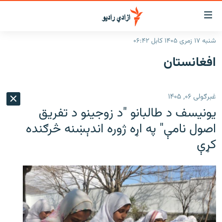
اسرسۍ
ړ
شنبه ۱۷ زمری ۱۴۰۵ کابل ۰۶:۴۲
ېنکونه
کورپاڼه
افغانستان
صلي
راپورونه
تن
خبرونه
افغانستان
ه
غبرګولی ۰۶, ۱۴۰۵
رتلل
د خپرونو جدول
سیمه
افغانستان
یونیسف د طالبانو "د زوجینو د تفریق
صلي
مرکې
نړۍ
منځنی ختیځ
ېنو
اصول ‌نامې" په اړه ژوره اندېښنه څرګنده
ه
کړې
اونیزې خپرونې
نړۍ
رتلل
انځوریزه برخه
ټون
ورزش
اڼې
ه
د کډوالۍ بحران
راجعه
'کووېډ-۱۹'