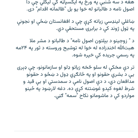
هغه د سه‌ شنبې په ورځ په ایکسپاڼه کې لیکلي چې دا
اصول‌ نامه د طالبانو له خوا یو بل "ظالمانه اقدام" دی.
ښاغلي لینډسي زیاته کړې چې د افغانستان ښځې او نجونې
په ټول ژوند کې د برابرۍ مستحقې دي.
د " زوجینو د بېلتون اصول ‌نامه" د طالبانو د مشر ملا
هبت‌الله اخندزاده له خوا له توشیح وروسته د ثور په ۲۴مه
په رسمي جریده کې خپره شوه.
تر دې مخکې له سلو څخه زیاتو ډلو او سازمانونو، چې ډېری
یې د بشري حقونو او په ځانګړي ډول د ښځو د حقونو
مدافعان دي، د دې اصول ‌نامې د سمدستي او بې قید و
شرط لغوه کېدو غوښتنه کړې ده. دغه لارښود په ځینو
مواردو کې د ماشومانو نکاح "سمه" ګڼي.