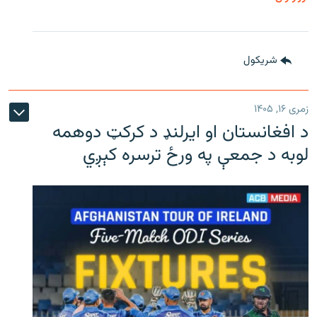
شريکول
زمری ۱۶, ۱۴۰۵
د افغانستان او ایرلنډ د کرکټ دوهمه
لوبه د جمعې په ورځ ترسره کېږي