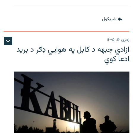
شريکول
زمری ۱۶, ۱۴۰۵
ازادي جبهه د کابل په هوايي ډګر د برید
ادعا کوي