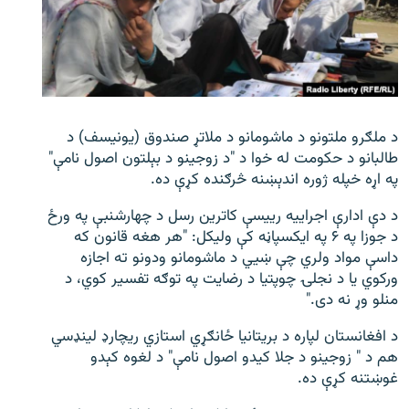
اړیکه
دري پاڼه
Azadi English
د ملګرو ملتونو د ماشومانو د ملاتړ صندوق (یونیسف) د
راسره ملګري شئ
طالبانو د حکومت له خوا د "د زوجینو د بېلتون اصول ‌نامې"
په اړه خپله ژوره اندېښنه څرګنده کړې ده.
د دې ادارې اجراییه رییسې کاترین رسل د چهارشنبې په ورځ
د ازادې اروپا/ ازادي راډيو ټولې پاڼې
د جوزا په ۶ په ایکسپاڼه کې ولیکل: "هر هغه قانون که
داسې مواد ولري چې ښیي د ماشومانو ودونو ته اجازه
ورکوي یا د نجلۍ چوپتیا د رضایت په توګه تفسیر کوي، د
منلو وړ نه دی."
د افغانستان لپاره د بریتانیا ځانګړي استازي ریچارډ لینډسي
هم د " زوجینو د جلا کیدو اصول‌ نامې" د لغوه کېدو
غوښتنه کړې ده.