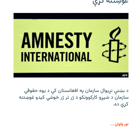
غوښتنه کړې
د بښنې نړیوال سازمان په افغانستان کې د یوه حقوقي
سازمان د شپږو کارکوونکو د ژر تر ژر خوشي کیدو غوښتنه
کړې ده.
نور ولولئ ...