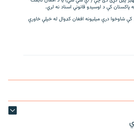
بهیر پيل کړی دی چې ( اې سي سي) یا د افغان تابعت
 پاکستان کې د اوسیدو قانوني اسناد نه لري.
څ کې شاوخوا درې میلیونه افغان کډوال له خپلې خاورې
ي