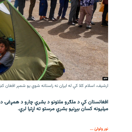
ارشیف، اسلام کلا کې له ایران نه راستانه شوي یو شمېر افغان کډ
میلیونه کسان بېړنیو بشري مرستو ته اړتیا لري.
نور ولولئ ...