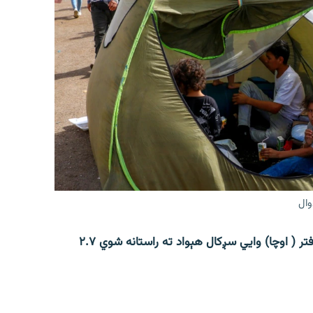
وال
افغانستان کې د ملګرو ملتونو د بشري چارو د همږغۍ دفتر ( اوچا) وايي سږکال هېواد ته راستانه شوي ۲.۷