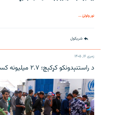
نور ولولئ ...
شريکول
زمری ۱۶, ۱۴۰۵
د راستنېدونکو کړکېچ؛ ۲.۷ میلیونه کسان بېړنیو بشري مرستو ته اړتیا لري