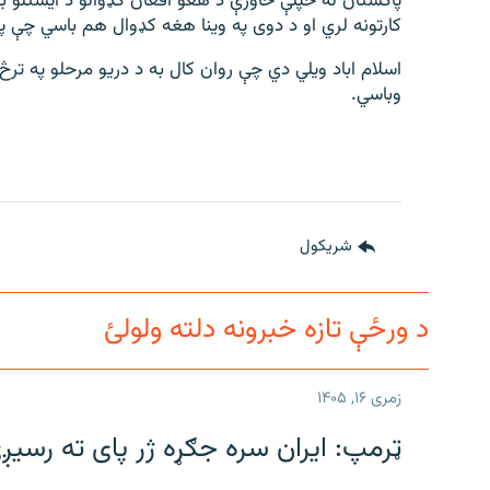
پاکستان له خپلې خاورې د هغو افغان کډوالو د ایستلو 
کارتونه لري او د دوی په وینا هغه کډوال هم باسي چې په
اسلام اباد ویلي دي چې روان کال به د دریو مرحلو په تر
وباسي.
شريکول
د ورځې تازه خبرونه دلته ولولئ
زمری ۱۶, ۱۴۰۵
ټرمپ: ایران سره جګړه ژر پای ته رسیږ