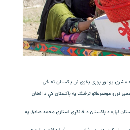
ه مشرۍ یو لوړ پوړی پلاوی نن پاکستان ته ځي.
وشمیر نورو موضوعاتو ترڅنګ په پاکستان کې د افغان
ستان لپاره د پاکستان د ځانګړي استازي محمد صادق په