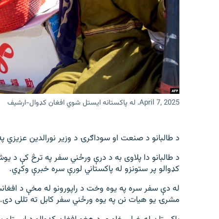
اړیکه
April 7, 2025. له پاکستانه ایستل شوي افغان کډوال-ارشیف
د طالبانو د صنعت او سوداګرۍ د وزیر نورالدین عزیزي پ
د طالبانو دا پلاوی به د درې ورځني سفر په ترڅ کې د ی
کډوالو پر ستونزو له پاکستاني لورې سره خبرې وکړي.
له دې سفر سره په یوه وخت د راپورونو له مخې د افغان
مشرۍ یو هیات نن په یوه ورځني سفر کابل ته تللی دی.