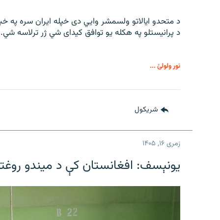
د متحدو ایالاتو ولسمشر وايي دی خپله ایران سره په خب
د پرانیستلو په هکله یو توافق کیدای شي ژر ترلاسه شي.
نور ولولئ ...
شريکول
زمری ۱۶, ۱۴۰۵
یونېسف: افغانستان کې د میندو روغتیا 