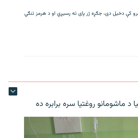
رو کې دخیل دی، جګړه ژر پای ته رسیږي او د هرمز تنګي
د ماشومانو روغتیا سره برابره ده