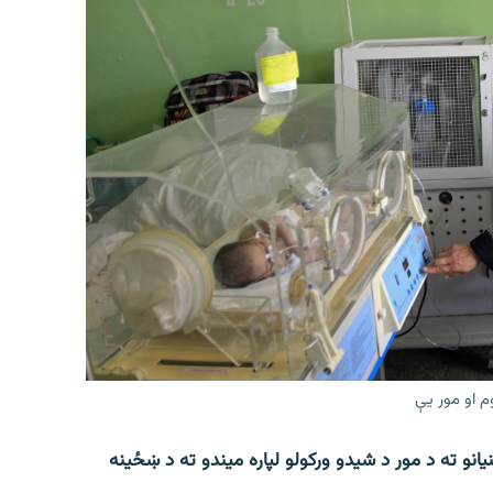
م او مور یې
انو ته د مور د شیدو ورکولو لپاره میندو ته د ښځینه