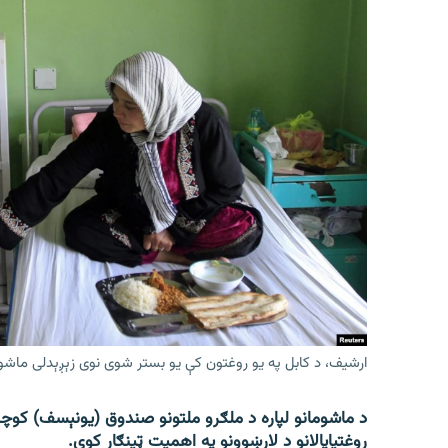
ارشیف، د کابل په یو روغتون کې یو بستر شوی نوی زېږېدلی ماشو
د ماشومانو لپاره د ملګرو ملتونو صندوق (یونېسف) کوچنی
روغتیاپالانو د لارښوونو په اهمیت ټینګار کوي.