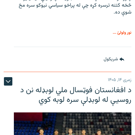
څخه کتنه ترسره کړه چې له پراخو سیاسي نیوکو سره مخ
شوې ده.
نور ولولئ ...
شريکول
زمری ۱۴, ۱۴۰۵
د افغانستان فوټسال ملي لوبډله نن د
روسیې له لوبډلې سره لوبه کوي