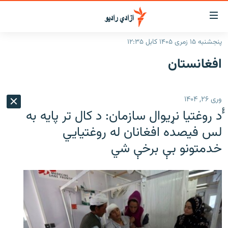
اسرسۍ
ړ
پنجشنبه ۱۵ زمری ۱۴۰۵ کابل ۱۲:۳۵
ېنکونه
کورپاڼه
افغانستان
صلي
راپورونه
تن
خبرونه
افغانستان
ه
وری ۲۶, ۱۴۰۴
رتلل
د خپرونو جدول
سیمه
افغانستان
ٔٔد روغتیا نړیوال سازمان: د کال تر پایه به
صلي
مرکې
نړۍ
منځنی ختیځ
ېنو
لس فیصده افغانان له روغتیایي
ه
خدمتونو بې برخې شي
اونیزې خپرونې
نړۍ
رتلل
انځوریزه برخه
ټون
ورزش
اڼې
ه
د کډوالۍ بحران
راجعه
'کووېډ-۱۹'