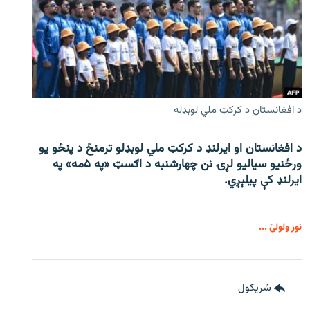
د افغانستان د کرکټ ملي لوبډله
د افغانستان او ایرلنډ د کرکټ ملي لوبډلو ترمنځ د پنځو یو
ورځنیو سیالیو لړۍ نن چهارشنبه د اګسټ «په ۵مه» په
ایرلنډ کې پیلېږي.
نور ولولئ ...
شريکول