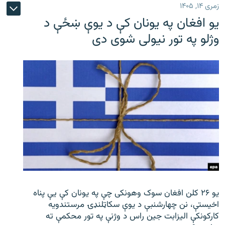
زمری ۱۴, ۱۴۰۵
یو افغان په یونان کې د یوې ښځې د
وژلو په تور نیولی شوی دی
یو ۲۶ کلن افغان سوک‌ وهونکی چې په یونان کې یې پناه
اخیستې، نن چهارشنبې د یوې سکاټلنډۍ مرستندویه
کارکونکې الیزابت جین راس د وژنې په تور محکمې ته