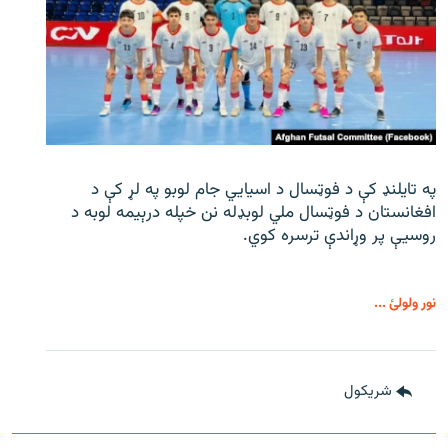
په تایلنډ کې د فوټسال د اسیایي جام لوبو په لړ کې د
افغانستان د فوټسال ملي لوبډله نن خپله درېیمه لوبه د
روسیې پر وړاندې ترسره کوي.
نور ولولئ ...
شريکول