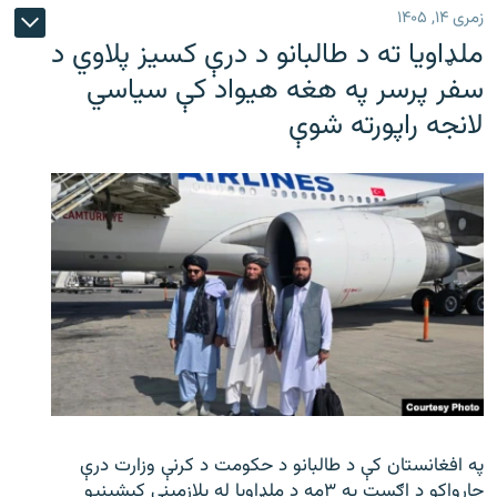
زمری ۱۴, ۱۴۰۵
ملډاویا ته د طالبانو د درې کسیز پلاوي د
سفر پرسر په هغه هیواد کې سیاسي
لانجه راپورته شوې
په افغانستان کې د طالبانو د حکومت د کرنې وزارت درې
چارواکو د اګست په ۳مه د ملډاویا له پلازمینې کیشینیو