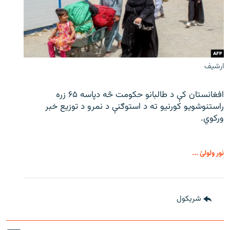
ارشیف
افغانستان کې د طالبانو حکومت څه دپاسه ۶۵ زره
راستنوشویو کورنیو ته د استوګنې د نمرو د توزیع خبر
ورکوي.
نور ولولئ ...
شريکول