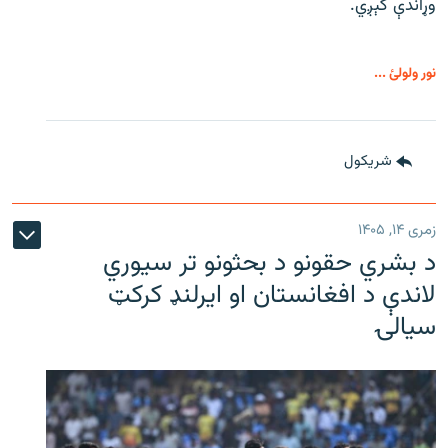
وړاندې کېږي.
نور ولولئ ...
شريکول
زمری ۱۴, ۱۴۰۵
د بشري حقونو د بحثونو تر سیوري
لاندې د افغانستان او ایرلنډ کرکټ
سیالۍ