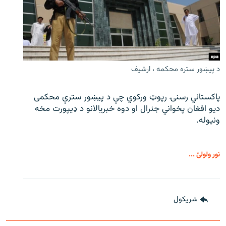
د پیښور ستره محکمه ، ارشیف
پاکستاني رسنۍ رپوټ ورکوي چې د پیښور سترې محکمی
دیو افغان پخواني جنرال او دوه خبریالانو د ډیپورت مخه
ونیوله.
نور ولولئ ...
شريکول