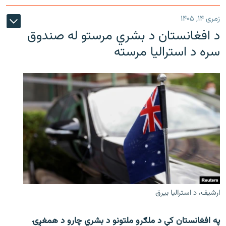
زمری ۱۴, ۱۴۰۵
د افغانستان د بشري مرستو له صندوق
سره د استرالیا مرسته
ارشیف، د استرالیا بیرق
په افغانستان کې د ملګرو ملتونو د بشري چارو د همغږۍ