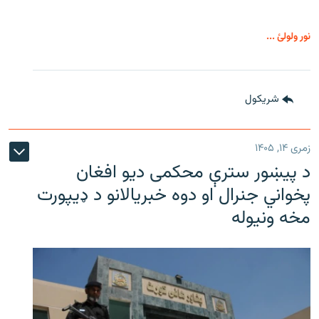
نور ولولئ ...
شريکول
زمری ۱۴, ۱۴۰۵
د پیښور سترې محکمی دیو افغان
پخواني جنرال او دوه خبریالانو د ډیپورت
مخه ونیوله