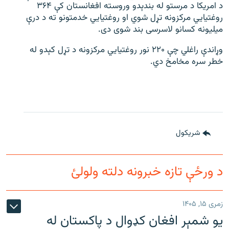
د امریکا د مرستو له بندېدو وروسته افغانستان کې ۳۶۴
روغتیايي مرکزونه تړل شوي او روغتیایي خدمتونو ته د درې
میلیونه کسانو لاسرسی بند شوی دی.
وړاندې راغلي چې ۲۲۰ نور روغتیایي مرکزونه د تړل کېدو له
خطر سره مخامخ دي.
شريکول
د ورځې تازه خبرونه دلته ولولئ
زمری ۱۵, ۱۴۰۵
یو شمېر افغان کډوال د پاکستان له