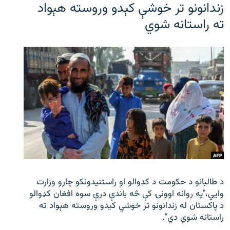
زندانونو تر خوشې کېدو وروسته هېواد
ته راستانه شوي
د طالبانو د حکومت د کډوالو او راستنیدونکو چارو وزارت
وايي،"په روانه اوونۍ کې څه باندې درې سوه افغان کډوالو
د پاکستان له زندانونو تر خوشي کیدو وروسته هېواد ته
راستانه شوي دي".