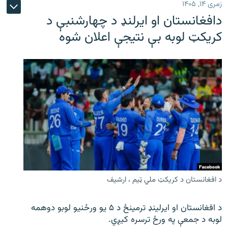
زمری ۱۴, ۱۴۰۵
دافغانستان او ایرلنډ د چهارشنبې د
کریکټ لوبه بې نتیجې اعلان شوه
د افغانستان د کریکټ ملي ټیم ، ارشیف
د افغانستان او ایرلینډ ترمینځ د ۵ یو ورځنیو لوبو دوهمه
لوبه د جمعې په ورځ ترسره کیږي.