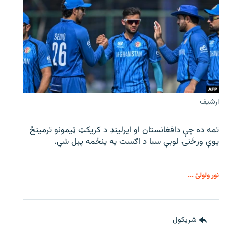
ارشیف
تمه ده چې دافغانستان او ایرلینډ د کریکټ ټیمونو ترمینځ
یوې ورځنۍ لوبې سبا د اګست په پنځمه پیل شي.
نور ولولئ ...
شريکول