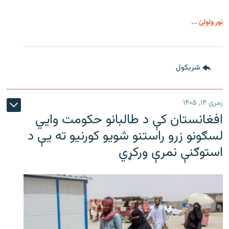
نور ولولئ ...
شريکول
زمری ۱۴, ۱۴۰۵
افغانستان کې د طالبانو حکومت وايي
لسګونو زرو راستنو شویو کورنیو ته یې د
استوګنې نمرې ورکړي