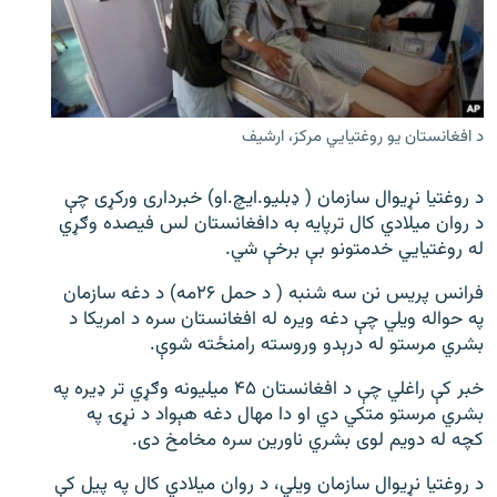
اړیکه
دري پاڼه
Azadi English
د افغانستان یو روغتیایي‌ مرکز، ارشیف
راسره ملګري شئ
د روغتیا نړیوال سازمان ( ډبلیو.ایچ.او) خبرداری ورکړی چې
د روان میلادي کال ترپایه به دافغانستان لس فیصده وګړي
له روغتیایي خدمتونو بې برخې شي.
د ازادې اروپا/ ازادي راډيو ټولې پاڼې
فرانس پریس نن سه شنبه ( د حمل ۲۶مه) د دغه سازمان
په حواله ویلي چې دغه ویره له افغانستان سره د امریکا د
بشري مرستو له درېدو وروسته رامنځته شوې.
خبر کې راغلي چې د افغانستان ۴۵ میلیونه وګړي تر ډيره په
بشري مرستو متکي دي او دا مهال دغه هېواد د نړۍ په
کچه له دویم لوی بشري ناورین سره مخامخ دی.
د روغتیا نړیوال سازمان ویلي، د روان میلادي کال په پيل کې