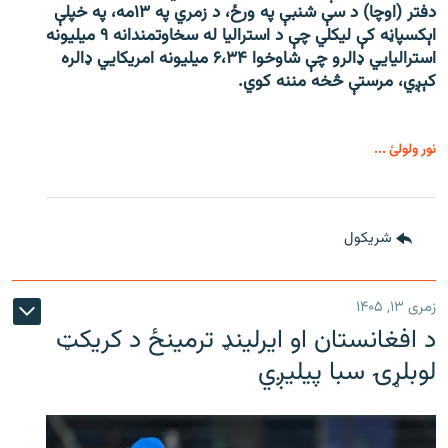
دفتر (اوچا) د سې ‌شنبې په ورځ، د زمري په ۱۳مه، په خپلې
اېکسپاڼه کې لیکلي چې د استرالیا له سخاوتمندانه ۹ میلیونه
استرالیايي ډالرو چې شاوخوا ۶،۳۴ میلیونه امریکايي ډالره
کېږي، مرستې څخه مننه کوي.
نور ولولئ ...
شريکول
زمری ۱۳, ۱۴۰۵
د افغانستان او ایرلینډ ترمینځ د کریکټ
لوبلړۍ سبا پیلیږي