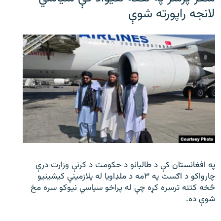
لانجه راپورته شوې
په افغانستان کې د طالبانو د حکومت د کرنې وزارت درې
چارواکو د اګست په ۳مه د ملډاویا له پلازمینې کیشینیو
څخه کتنه ترسره کړه چې له پراخو سیاسي نیوکو سره مخ
شوې ده.