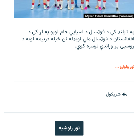
په تایلنډ کې د فوټسال د اسیایي جام لوبو په لړ کې د
افغانستان د فوټسال ملي لوبډله نن خپله درېیمه لوبه د
روسیې پر وړاندې ترسره کوي.
نور ولولئ ...
شريکول
نور راوښيه