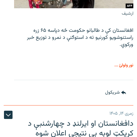
ارشیف
افغانستان کې د طالبانو حکومت څه دپاسه ۶۵ زره
راستنوشویو کورنیو ته د استوګنې د نمرو د توزیع خبر
ورکوي.
نور ولولئ ...
شريکول
زمری ۱۴, ۱۴۰۵
دافغانستان او ایرلنډ د چهارشنبې د
کریکټ لوبه بې نتیجې اعلان شوه