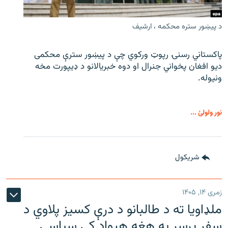
د پیښور ستره محکمه ، ارشیف
پاکستاني رسنۍ رپوټ ورکوي چې د پیښور سترې محکمی
دیو افغان پخواني جنرال او دوه خبریالانو د ډیپورت مخه
ونیوله.
نور ولولئ ...
شريکول
زمری ۱۴, ۱۴۰۵
ملډاویا ته د طالبانو د درې کسیز پلاوي د
سفر پرسر په هغه هیواد کې سیاسي