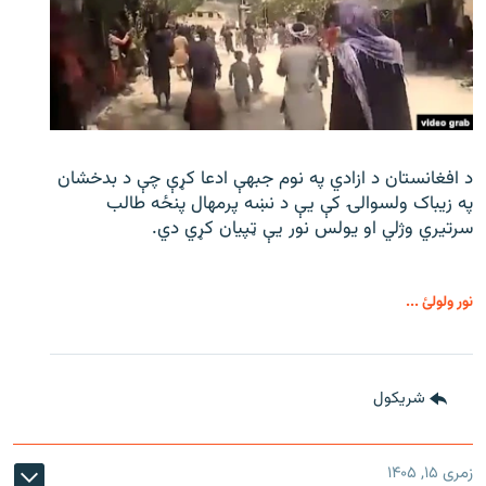
د افغانستان د ازادي په نوم جبهې ادعا کړې چې د بدخشان
په زیباک ولسوالۍ کې يې د نښه پرمهال پنځه طالب
سرتیري وژلي او یولس نور يې ټپیان کړي دي.
نور ولولئ ...
شريکول
زمری ۱۵, ۱۴۰۵