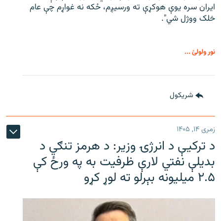
ایران سره یوې هوکړې ته ورسیږم، ځکه نه غواړم چې عام
خلک ووژل شي".
نور ولولئ ...
شريکول
زمری ۱۴, ۱۴۰۵
د ترکیې د انرژۍ وزیر: د هرمز تنګي د
بدیلې نفتي لارې ظرفیت به په ورځ کې
۲.۵ میلیونه بېرلو ته لوړ کړو