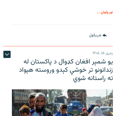
نور ولولئ ...
شريکول
زمری ۱۵, ۱۴۰۵
یو شمېر افغان کډوال د پاکستان له
زندانونو تر خوشې کېدو وروسته هېواد
ته راستانه شوي