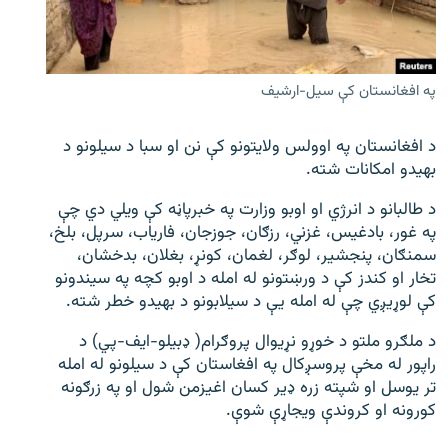
اړیکه
دري پاڼه
په افغانستان کې سیل-ارشیف
Azadi English
د افغانستان په اوولس ولایتونو کې نن او سبا د سیلونو د
راسره ملګري شئ
بهیدو امکانات شته.
د طالبانو د انرژي او اوبو وزارت په خبرپاڼه کې ویلي دي چې
په غور، بادغیس، غزني، رزګان، جوزجان، فاریاب، سرپل، بلخ،
د ازادې اروپا/ ازادي راډيو ټولې پاڼې
سمنګان، پنجشیر، لوګر، لغمان، کونړ، بغلان، بدخشان،
تخار او کندز کې د ورښتونو له امله د اوبو کچه په سیندونو
کې لوړیږي چې له امله یې د سیلابونو د بهیدو خطر شته.
د ملګرو ملتو د خوړو نړیوال پروګرام( ډبیلو-ایف-پي) د
راپور له مخې پروسږکال په افغاستان کې د سیلونو له امله
تر یوسل او شپته زره ډير کسان اغیزمن شول او په زرګونه
کورونه او کروندې ویجاړې شوې.