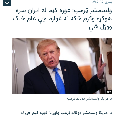
زمری ۱۵, ۱۴۰۵
ولسمشر ټرمپ: غوره ګڼم له ایران سره
هوکړه وکړم ځکه نه غواړم چې عام خلک
ووژل شي
د امریکا ولسمشر ډونالډ ټرمپ
د امریکا ولسمشر ډونالډ ټرمپ وايي،" غوره ګڼم چې له