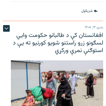
شريکول
زمری ۱۴, ۱۴۰۵
افغانستان کې د طالبانو حکومت وايي
لسګونو زرو راستنو شویو کورنیو ته یې د
استوګنې نمرې ورکړي