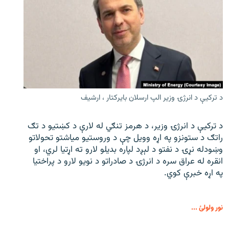
د ترکیې د انرژۍ وزیر الپ ارسلان بایرکتار ، ارشیف
د ترکیې د انرژۍ وزیر، د هرمز تنګي له لارې د کښتیو د تګ
راتګ د ستونزو په اړه وویل چې د وروستیو میاشتو تحولاتو
وښودله نړۍ د نفتو د لېږد لپاره بدیلو لارو ته اړتیا لري، او
انقره له عراق سره د انرژۍ د صادراتو د نویو لارو د پراختیا
په اړه خبرې کوي.
نور ولولئ ...