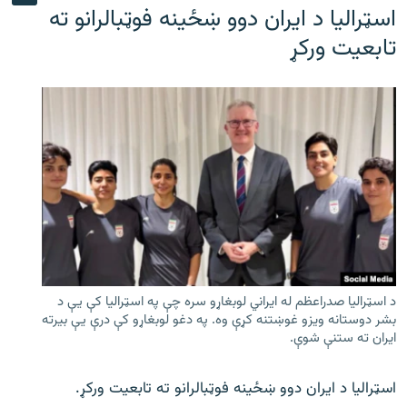
اسټرالیا د ایران دوو ښځینه فوټبالرانو ته
تابعیت ورکړ
د اسټرالیا صدراعظم له ایراني لوبغاړو سره چې په اسټرالیا کې يې د
بشر دوستانه ویزو غوښتنه کړې وه. په دغو لوبغاړو کې درې يې بیرته
ایران ته ستنې شوې.
اسټرالیا د ایران دوو ښځینه فوټبالرانو ته تابعیت ورکړ.