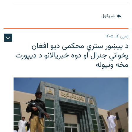
شريکول
زمری ۱۴, ۱۴۰۵
د پیښور سترې محکمی دیو افغان
پخواني جنرال او دوه خبریالانو د ډیپورت
مخه ونیوله