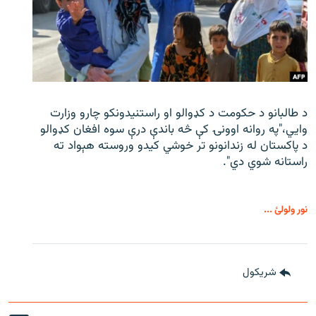
د طالبانو د حکومت د کډوالو او راستنیدونکو چارو وزارت
وايي،"په روانه اوونۍ کې څه باندې درې سوه افغان کډوالو
د پاکستان له زندانونو تر خوشي کیدو وروسته هېواد ته
راستانه شوي دي".
نور ولولئ ...
شريکول