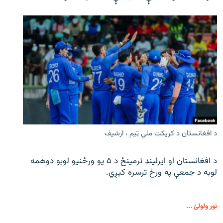
د افغانستان د کریکټ ملي ټیم ، ارشیف
د افغانستان او ایرلینډ ترمینځ د ۵ یو ورځنیو لوبو دوهمه
لوبه د جمعې په ورځ ترسره کیږي.
نور ولولئ ...