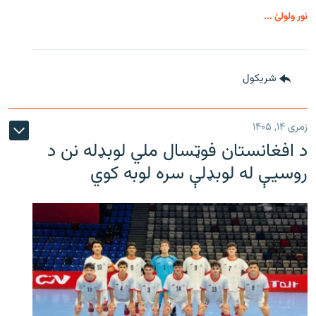
نور ولولئ ...
شريکول
زمری ۱۴, ۱۴۰۵
د افغانستان فوټسال ملي لوبډله نن د
روسیې له لوبډلې سره لوبه کوي