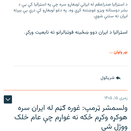
د اسټرالیا صدراعظم له ایراني لوبغاړو سره چې په اسټرالیا کې يې د
بشر دوستانه ویزو غوښتنه کړې وه. په دغو لوبغاړو کې درې يې بیرته
ایران ته ستنې شوې.
اسټرالیا د ایران دوو ښځینه فوټبالرانو ته تابعیت ورکړ.
نور ولولئ ...
شريکول
زمری ۱۵, ۱۴۰۵
ولسمشر ټرمپ: غوره ګڼم له ایران سره
هوکړه وکړم ځکه نه غواړم چې عام خلک
ووژل شي