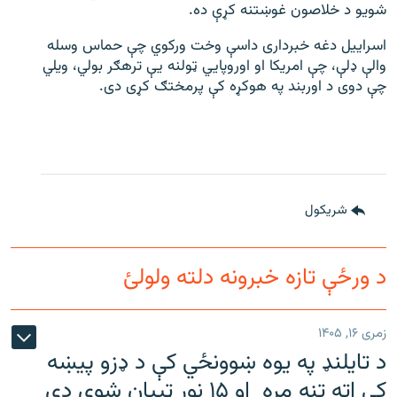
شویو د خلاصون غوښتنه کړې ده.
اسراییل دغه خبرداری داسې وخت ورکوي چې حماس وسله
والې ډلې، چې امریکا او اوروپایي ټولنه یې ترهګر بولي، ویلي
چې دوی د اوربند په هوکړه کې پرمختګ کړی دی.
شريکول
د ورځې تازه خبرونه دلته ولولئ
زمری ۱۶, ۱۴۰۵
د تایلنډ په یوه ښوونځي کې د ډزو پیښه
کې اته تنه مړه او ۱۵ نور ټپیان شوي دي