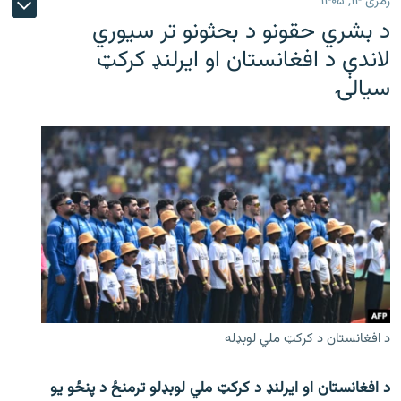
زمری ۱۴, ۱۴۰۵
د بشري حقونو د بحثونو تر سیوري
لاندې د افغانستان او ایرلنډ کرکټ
سیالۍ
د افغانستان د کرکټ ملي لوبډله
د افغانستان او ایرلنډ د کرکټ ملي لوبډلو ترمنځ د پنځو یو