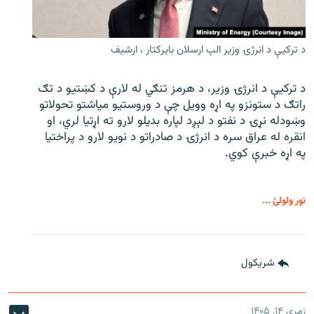
د ترکیې د انرژۍ وزیر الپ ارسلان بایرکتار ، ارشیف
د ترکیې د انرژۍ وزیر، د هرمز تنګي له لارې د کښتیو د تګ
راتګ د ستونزو په اړه وویل چې د وروستیو میاشتو تحولاتو
وښودله نړۍ د نفتو د لېږد لپاره بدیلو لارو ته اړتیا لري، او
انقره له عراق سره د انرژۍ د صادراتو د نویو لارو د پراختیا
په اړه خبرې کوي.
نور ولولئ ...
شريکول
زمری ۱۴, ۱۴۰۵