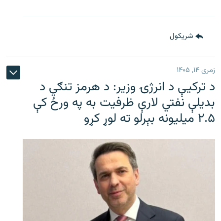
شريکول
زمری ۱۴, ۱۴۰۵
د ترکیې د انرژۍ وزیر: د هرمز تنګي د
بدیلې نفتي لارې ظرفیت به په ورځ کې
۲.۵ میلیونه بېرلو ته لوړ کړو