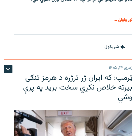
نور ولولئ ...
شريکول
زمری ۱۴, ۱۴۰۵
ټرمپ: که ایران ژر ترژره د هرمز تنګی
بیرته خلاص نکړي سخت برید په پرې
وشي