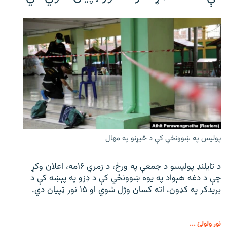
پولیس په ښوونځي کې د څیړنو په مهال
د تایلنډ پولیسو د جمعې په ورځ، د زمري ۱۶مه، اعلان وکړ
چې د دغه هېواد په یوه ښوونځي کې د ډزو په پېښه کې د
بریدګر په ګډون، اته کسان وژل شوي او ۱۵ نور ټپیان دي.
نور ولولئ ...