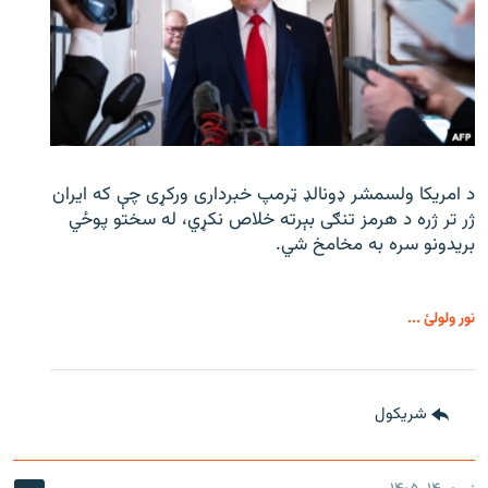
د امریکا ولسمشر ډونالډ ټرمپ خبرداری ورکړی چې که ایران
ژر تر ژره د هرمز تنګی بېرته خلاص نکړي، له سختو پوځي
بریدونو سره به مخامخ شي.
نور ولولئ ...
شريکول