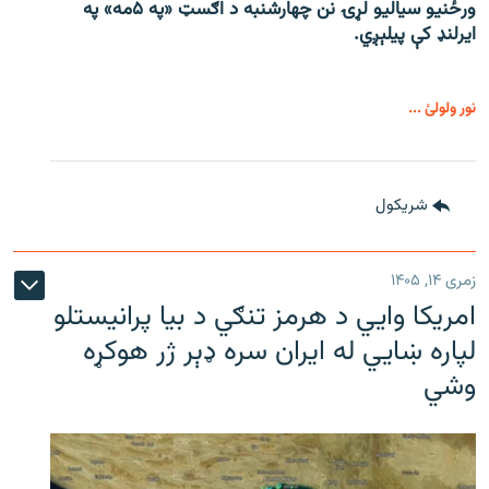
ورځنیو سیالیو لړۍ نن چهارشنبه د اګسټ «په ۵مه» په
ایرلنډ کې پیلېږي.
نور ولولئ ...
شريکول
زمری ۱۴, ۱۴۰۵
امریکا وايي د هرمز تنګي د بیا پرانیستلو
لپاره ښایي له ایران سره ډېر ژر هوکړه
وشي