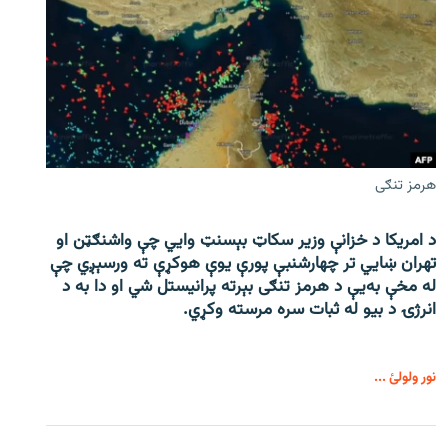
هرمز تنګی
د امریکا د خزانې وزیر سکاټ بېسنټ وایي چې واشنګټن او
تهران ښايي تر چهارشنبې پورې یوې هوکړې ته ورسېږي چې
له مخې به‌یې د هرمز تنګی بېرته پرانیستل شي او دا به د
انرژۍ د بیو له ثبات سره مرسته وکړي.
نور ولولئ ...