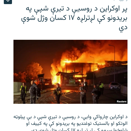
پر اوکراین د روسیې د تیرې شپې په
بریدونو کې لږترلږه ۱۷ کسان وژل شوې
دي
د اوکراین چارواکي وایي، د روسیې د تیرې شپې د بې‌ پیلوټه
الوتکو او بالستیک توغندیو په بریدونو کې په کییف او
شاوخوا سیمو کې لږ تر لږه ۱۷ کسان وژل شوي دي.