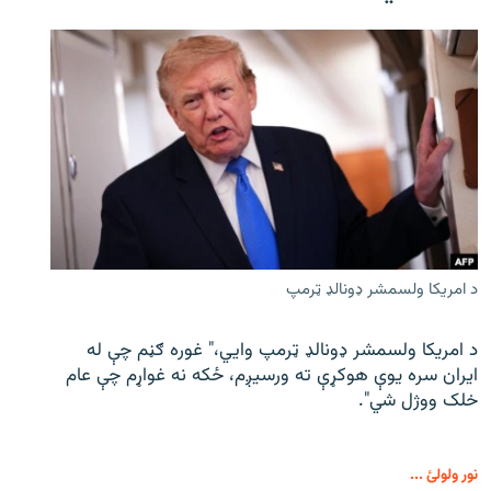
د امریکا ولسمشر ډونالډ ټرمپ
د امریکا ولسمشر ډونالډ ټرمپ وايي،" غوره ګڼم چې له
ایران سره یوې هوکړې ته ورسیږم، ځکه نه غواړم چې عام
خلک ووژل شي".
نور ولولئ ...