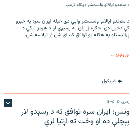
د متحدو ایالاتو ولسمشر ډونالډ ترمپ
د متحدو ایالاتو ولسمشر وايي دی خپله ایران سره په خبرو
کې دخیل دی، جګړه ژر پای ته رسیږي او د هرمز تنګي د
پرانیستلو په هکله یو توافق کیدای شي ژر ترلاسه شي.
نور ولولئ ...
شريکول
زمری ۱۶, ۱۴۰۵
ونس: ایران سره توافق ته د رسېدو لار
پېچلې ده او وخت ته اړتیا لري