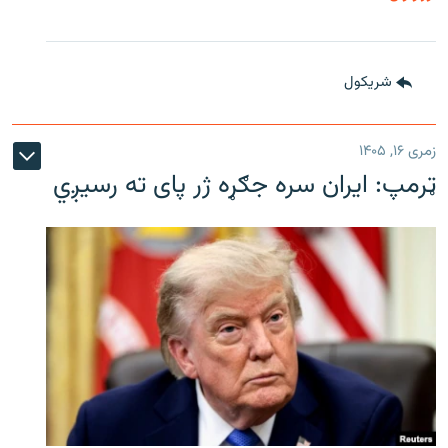
شريکول
زمری ۱۶, ۱۴۰۵
ټرمپ: ایران سره جګړه ژر پای ته رسیږي