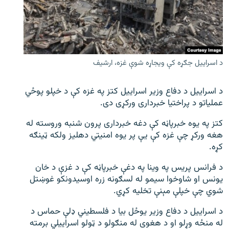
اړیکه
دري پاڼه
Azadi English
د اسراییل جګړه کې ویجاړه شوې غزه، ارشیف
راسره ملګري شئ
د اسراییل د دفاع وزیر اسراییل کتز په غزه کې د خپلو پوځي
عملیاتو د پراختیا خبرداری ورکړی دی.
کتز په یوه خبرپاڼه کې دغه خبرداری پرون شنبه وروسته له
د ازادې اروپا/ ازادي راډيو ټولې پاڼې
هغه ورکړ چې غزه کې يې پر یوه امنیتي دهلیز ولکه ټینګه
کړه.
د فرانس پریس په وینا په دغې خبرپاڼه کې د غزې د خان
یونس او شاوخوا سیمو له لسګونه زره اوسیدونکو غوښتل
شوي چې خپلې مېنې تخلیه کړي.
د اسراییل د دفاع وزیر یوځل بیا د فلسطیني ډلې حماس د
له منځه وړلو او د هغوی له منګولو د ټولو اسراییلي برمته