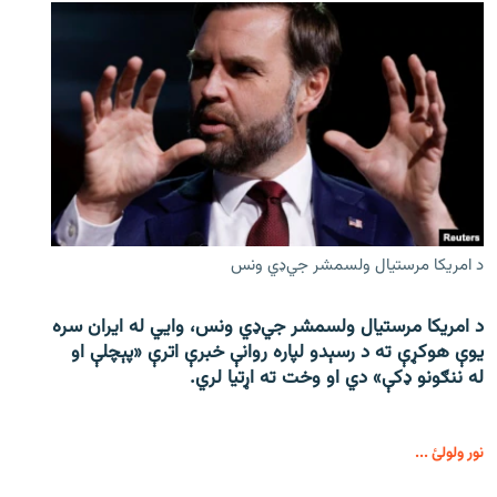
د امریکا مرستیال ولسمشر جي‌ډي ونس
د امریکا مرستیال ولسمشر جي‌ډي ونس، وايي له ایران سره
یوې هوکړې ته د رسېدو لپاره روانې خبرې اترې «پېچلې او
له ننګونو ډکې» دي او وخت ته اړتیا لري.
نور ولولئ ...