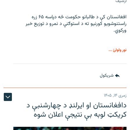
ارشیف
افغانستان کې د طالبانو حکومت څه دپاسه ۶۵ زره
راستنوشویو کورنیو ته د استوګنې د نمرو د توزیع خبر
ورکوي.
نور ولولئ ...
شريکول
زمری ۱۴, ۱۴۰۵
دافغانستان او ایرلنډ د چهارشنبې د
کریکټ لوبه بې نتیجې اعلان شوه