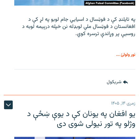
په تایلنډ کې د فوټسال د اسیایي جام لوبو په لړ کې د
افغانستان د فوټسال ملي لوبډله نن خپله درېیمه لوبه د
روسیې پر وړاندې ترسره کوي.
نور ولولئ ...
شريکول
زمری ۱۴, ۱۴۰۵
یو افغان په یونان کې د یوې ښځې د
وژلو په تور نیولی شوی دی