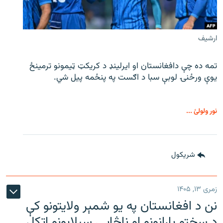
ارشیف
تمه ده چې دافغانستان او ایرلینډ د کریکټ ټیمونو ترمینځ
یوې ورځنۍ لوبې سبا د اګست په پنځمه پیل شي.
نور ولولئ ...
شريکول
زمری ۱۳, ۱۴۰۵
نن د افغانستان په یو شمېر ولایتونو کې
د سختو بارانونو او ناڅاپي سېلابونو اټکل