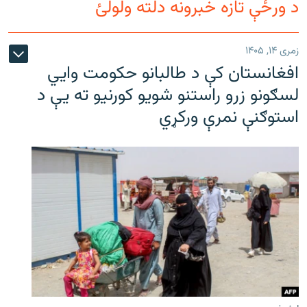
د ورځې تازه خبرونه دلته ولولئ
زمری ۱۴, ۱۴۰۵
افغانستان کې د طالبانو حکومت وايي
لسګونو زرو راستنو شویو کورنیو ته یې د
استوګنې نمرې ورکړي