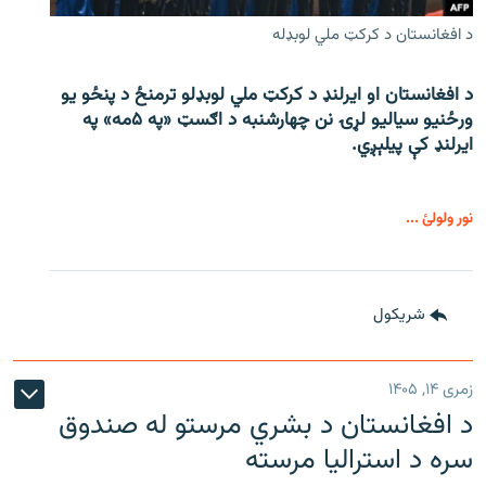
د افغانستان د کرکټ ملي لوبډله
د افغانستان او ایرلنډ د کرکټ ملي لوبډلو ترمنځ د پنځو یو
ورځنیو سیالیو لړۍ نن چهارشنبه د اګسټ «په ۵مه» په
ایرلنډ کې پیلېږي.
نور ولولئ ...
شريکول
زمری ۱۴, ۱۴۰۵
د افغانستان د بشري مرستو له صندوق
سره د استرالیا مرسته