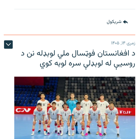
شريکول
زمری ۱۴, ۱۴۰۵
د افغانستان فوټسال ملي لوبډله نن د
روسیې له لوبډلې سره لوبه کوي