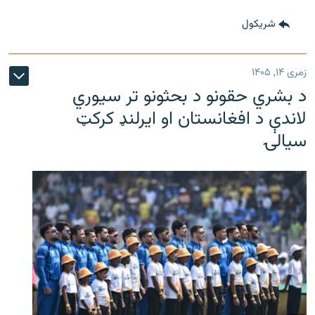
شريکول
زمری ۱۴, ۱۴۰۵
د بشري حقونو د بحثونو تر سیوري
لاندې د افغانستان او ایرلنډ کرکټ
سیالۍ