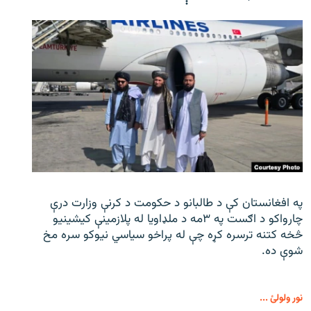
په افغانستان کې د طالبانو د حکومت د کرنې وزارت درې
چارواکو د اګست په ۳مه د ملډاویا له پلازمینې کیشینیو
څخه کتنه ترسره کړه چې له پراخو سیاسي نیوکو سره مخ
شوې ده.
نور ولولئ ...