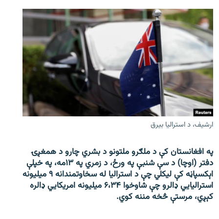
ارشیف، د استرالیا بیرق
په افغانستان کې د ملګرو ملتونو د بشري چارو د همغږۍ
دفتر (اوچا) د سې ‌شنبې په ورځ، د زمري په ۱۳مه، په خپلې
اېکسپاڼه کې لیکلي چې د استرالیا له سخاوتمندانه ۹ میلیونه
استرالیايي ډالرو چې شاوخوا ۶،۳۴ میلیونه امریکايي ډالره
کېږي، مرستې څخه مننه کوي.