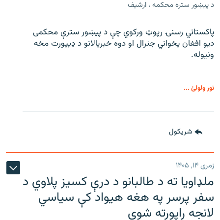
د پیښور ستره محکمه ، ارشیف
پاکستاني رسنۍ رپوټ ورکوي چې د پیښور سترې محکمی
دیو افغان پخواني جنرال او دوه خبریالانو د ډیپورت مخه
ونیوله.
نور ولولئ ...
شريکول
زمری ۱۴, ۱۴۰۵
ملډاویا ته د طالبانو د درې کسیز پلاوي د
سفر پرسر په هغه هیواد کې سیاسي
لانجه راپورته شوې