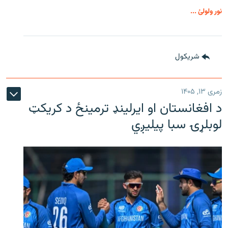
نور ولولئ ...
شريکول
زمری ۱۳, ۱۴۰۵
د افغانستان او ایرلینډ ترمینځ د کریکټ
لوبلړۍ سبا پیلیږي