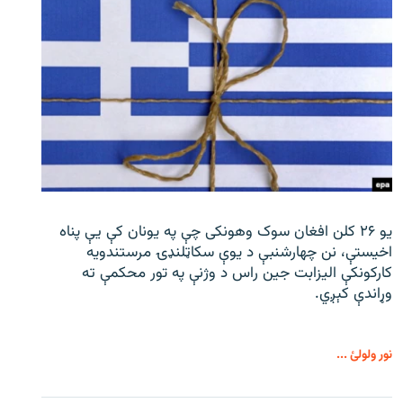
یو ۲۶ کلن افغان سوک‌ وهونکی چې په یونان کې یې پناه
اخیستې، نن چهارشنبې د یوې سکاټلنډۍ مرستندویه
کارکونکې الیزابت جین راس د وژنې په تور محکمې ته
وړاندې کېږي.
نور ولولئ ...