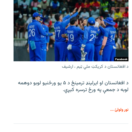
د افغانستان د کریکټ ملي ټیم ، ارشیف
د افغانستان او ایرلینډ ترمینځ د ۵ یو ورځنیو لوبو دوهمه
لوبه د جمعې په ورځ ترسره کیږي.
نور ولولئ ...