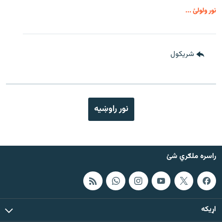
نور ولولئ ...
شريکول
نور راوښيه
راسره ملګري شئ
اړيکه