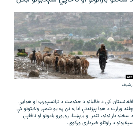
ارشیف
افغانستان کې د طالبانو د حکومت د ترانسپورټ او هوايي
چلند وزارت د هوا پېژندنې اداره نن په یو شمېر ولایتونو کې
د سختو بارانونو، تندر او برېښنا، زورورو بادونو او ناڅاپي
سېلابونو د راوتلو خبرداری ورکوي.