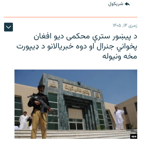
شريکول
زمری ۱۴, ۱۴۰۵
د پیښور سترې محکمی دیو افغان
پخواني جنرال او دوه خبریالانو د ډیپورت
مخه ونیوله