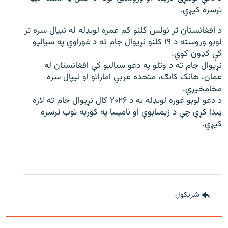
ترسره کیږي.
د افغانستان تر نولس کلنو کم عمره لوبډله له نیپال سره تر
لوبو وروسته د ۱۹ کلنو نړیوال جام ته د غوراوي په سیالیو
کې ګډون کوي.
نړیوال جام ته د وتلو په دغو سیالیو کې افغانستان له
عمان، هانک کانګ، متحده عربي اماراتو او نیپال سره
مخامخیږي.
د دغو لوبو غوره لوبډله به د ۲۰۲۶ کال نړیوال جام ته لاره
پیدا کړي چې د زیمبابوې او نامیبیا په کوربه توب ترسره
کیږي.
شريکول