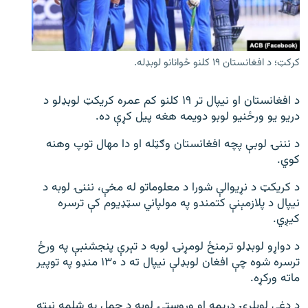
اړیکه
دري پاڼه
کرکټ؛ د افغانستان ۱۹ کلنو ځوانانو لوبډله.
Azadi English
د افغانستان او نیپال تر ۱۹ کلنو کم عمره کریکټ لوبډلو د
راسره ملګري شئ
دریو یو ورځنیو لوبو دویمه هغه پيل کړې ده.
د نننۍ لوبې پچه افغانستان وګټله او دا مهال توپ وهنه
کوي.
د ازادې اروپا/ ازادي راډيو ټولې پاڼې
د کریکټ د نړیوالې شورا د معلوماتو له مخې، نننۍ لوبه د
نیپال د پلازمېنې کتمندو په مولپاني سټډیوم کې ترسره
کیږي.
د دواړو لوبډلو ترمنځ لومړنۍ لوبه د تېرې پنجشنبې په ورځ
ترسره شوه چې افغان لوبډلې نیپال ته د ۱۳۰ منډو په توپير
ماته ورکړه.
د دغې لوبلړۍ دریمه او وروستۍ لوبه د حمل په شلمه نیټه