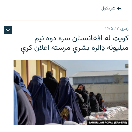
شريکول
زمری ۱۷, ۱۴۰۵
کویټ له افغانستان سره دوه نیم
میلیونه ډالره بشري مرسته اعلان کړې