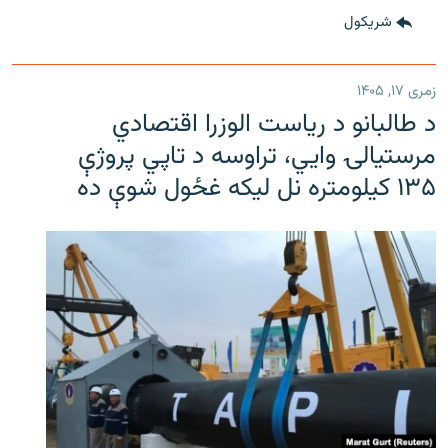
شريکول
زمری ۱۷, ۱۴۰۵
د طالبانو د ریاست الوزرا اقتصادي
مرستیالۍ وایي، تراوسه د تاپي پروژې
۱۳۵ کیلومتره نل لیکه غځول شوې ده