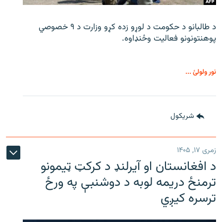
د طالبانو د حکومت د لوړو زده کړو وزارت د ۹ خصوصي
پوهنتونونو فعالیت وځنډاوه.
نور ولولئ ...
شريکول
زمری ۱۷, ۱۴۰۵
د افغانستان او آیرلنډ د کرکټ ټیمونو
ترمنځ دریمه لوبه د دوشنبې په ورځ
ترسره کیږي