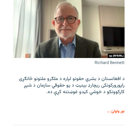
Richard Bennett
د افغانستان د بشري حقونو لپاره د ملګرو ملتونو ځانګړی
راپورورکونکی ریچارډ بېنیټ د یو حقوقي سازمان د شپږ
کارکوونکو د خوشي کیدو غوښتنه کړې ده.
نور ولولئ ...