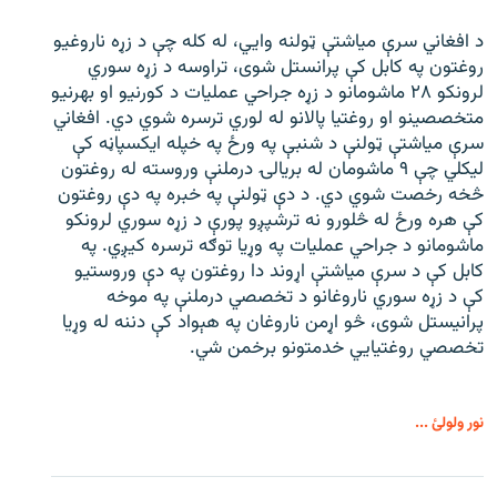
د افغاني سرې میاشتې ټولنه وایي، له کله چې د زړه ناروغیو
روغتون په کابل کې پرانستل شوی، تراوسه د زړه سوري
لرونکو ۲۸ ماشومانو د زړه جراحي عملیات د کورنیو او بهرنیو
متخصصینو او روغتیا پالانو له لوري ترسره شوي دي. افغاني
سرې میاشتې ټولنې د شنبې په ورځ په خپله ایکسپاڼه کې
لیکلي چې ۹ ماشومان له بریالۍ درملنې وروسته له روغتون
څخه رخصت شوي دي. د دې ټولنې په خبره په دې روغتون
کې هره ورځ له څلورو نه ترشپږو پورې د زړه سوري لرونکو
ماشومانو د جراحي عملیات په وړیا توګه ترسره کیږي. په
کابل کې د سرې میاشتې اړوند دا روغتون په دې وروستیو
کې د زړه سوري ناروغانو د تخصصي درملنې په موخه
پرانیستل شوی، څو اړمن ناروغان په هېواد کې دننه له وړیا
تخصصي روغتیايي خدمتونو برخمن شي.
نور ولولئ ...