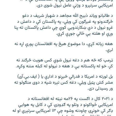
امریکايي سرتېرو د وژنې عامل نیول شوی دی.
د طالبانو ویاند ذبیح الله مجاهد د شهباز شریف د دغو
څرګندونو په غبرګون کې ویلي، په پاکستان کې د داعش د
غړو نیول د دې ښکارندویي کوي چې داعش پاکستان ته پنا
وړې او هلته یې ځالې جوړې کړي.
هغه زیاته کړې، دا موضوع هیڅ په افغانستان پورې اړه نه
لري.
ټرمپ که څه هم د دغه نیول شوي کس هویت څرګند نه
کړ، خو له پاکستانه یې د هغه د نیولو له کبله مننه وکړه.
بل لورته د امریکا د فدرالي څیړنو د ادارې یا ( ایف.بي.آی)
مشر کش پټېل ویلي، دغه کس تېره شپه د دوی منګولو ته
ور رسیدلی دی.
د ۲۰۲۱ کال د اګست په ۲۶مه نېټه له افغانستانه د
امریکايي ځواکونو د وتلو په ګډوډۍ کې د کابل په هوايي
ډګر کې خونړۍ چاودنه وشوه چې ۱۳ امریکايي سرتېري او له