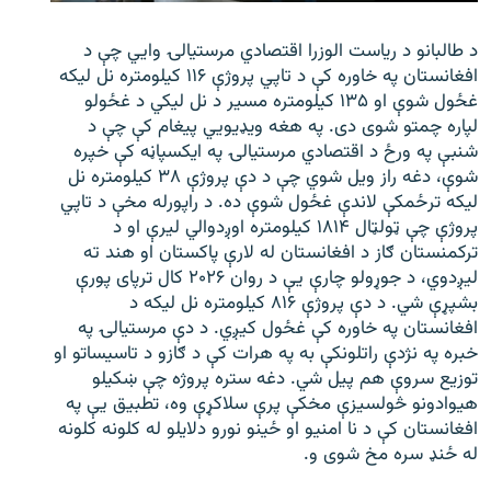
د طالبانو د ریاست الوزرا اقتصادي مرستیالۍ وایي چې د
افغانستان په خاوره کې د تاپي پروژې ۱۱۶ کیلومتره نل لیکه
غځول شوې او ۱۳۵ کیلومتره مسیر د نل لیکي د غځولو
لپاره چمتو شوی دی. په هغه ویډیویي پیغام کې چې د
شنبې په ورځ د اقتصادي مرستیالۍ په ایکسپاڼه کې خپره
شوې، دغه راز ویل شوي چې د دې پروژې ۳۸ کیلومتره نل
لیکه ترځمکې لاندې غځول شوې ده. د راپورله مخې د تاپي
پروژې چې ټولټال ۱۸۱۴ کیلومتره اوږدوالي لیرې او د
ترکمنستان ګاز د افغانستان له لارې پاکستان او هند ته
لیږدوي، د جوړولو چارې یې د روان ۲۰۲۶ کال ترپای پورې
بشپړې شي. د دې پروژې ۸۱۶ کیلومتره نل لیکه د
افغانستان په خاوره کې غځول کیږي. د دې مرستیالۍ په
خبره په نژدې راتلونکې به په هرات کې د ګازو د تاسیساتو او
توزیع سروې هم پیل شي. دغه ستره پروژه چې ښکیلو
هیوادونو څولسیزې مخکې پرې سلاکړې وه، تطبیق یې په
افغانستان کې د نا امنیو او ځینو نورو دلایلو له کلونه کلونه
له ځنډ سره مخ شوی و.