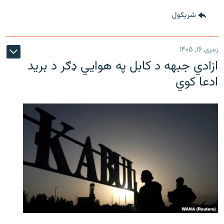
شريکول
زمری ۱۶, ۱۴۰۵
ازادي جبهه د کابل په هوايي ډګر د برید
ادعا کوي