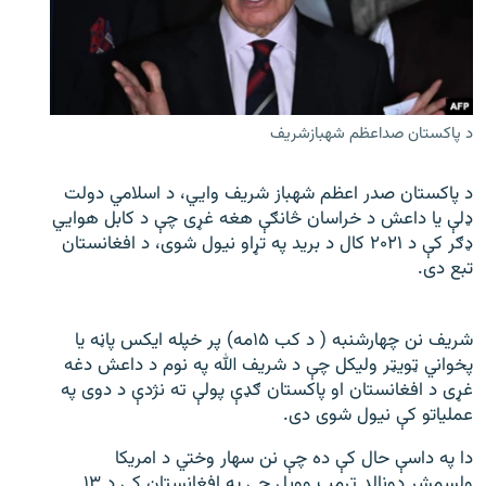
اړیکه
دري پاڼه
Azadi English
د پاکستان صداعظم شهبازشریف
راسره ملګري شئ
د پاکستان صدر اعظم شهباز شریف وایي، د اسلامي دولت
ډلې یا داعش د خراسان څانګې هغه غړی چې د کابل هوایي
ډګر کې د ۲۰۲۱ کال د برید په تړاو نیول شوی، د افغانستان
تبع دی.
د ازادې اروپا/ ازادي راډيو ټولې پاڼې
شریف نن چهارشنبه ( د کب ۱۵مه) پر خپله ایکس پاڼه یا
پخواني ټویټر ولیکل چې د شریف الله په نوم د داعش دغه
غړی د افغانستان او پاکستان ګډې پولې ته نژدې د دوی په
عملیاتو کې نیول شوی دی.
دا په داسې حال کې ده چې نن سهار وختي د امریکا
ولسمشر ډونالډ ټرمپ وویل چې په افغانستان کې د ۱۳