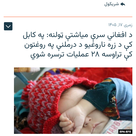
شريکول
زمری ۱۷, ۱۴۰۵
د افغاني سرې میاشتې ټولنه: په کابل
کې د زړه ناروغیو د درملنې په روغتون
کې تراوسه ۲۸ عملیات ترسره شوي