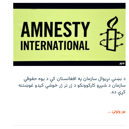
د بښنې نړیوال سازمان په افغانستان کې د یوه حقوقي
سازمان د شپږو کارکوونکو د ژر تر ژر خوشي کیدو غوښتنه
کړې ده.
نور ولولئ ...