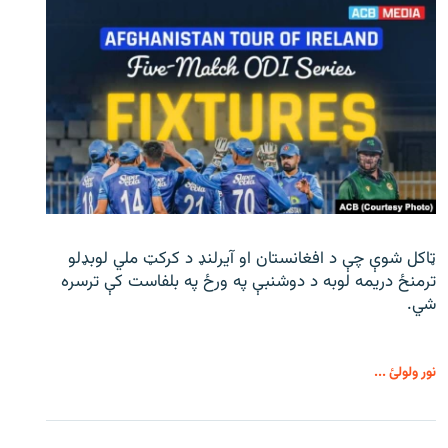
ټاکل شوې چې د افغانستان او آیرلنډ د کرکټ ملي لوبډلو
ترمنځ دریمه لوبه د دوشنبې په ورځ په بلفاست کې ترسره
شي.
نور ولولئ ...