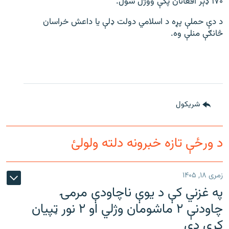
۱۷۰ ډېر افغانان پکې ووژل شول.
د دې حملې پړه د اسلامي دولت ډلې یا داعش خراسان
څانګې منلې وه.
شريکول
د ورځې تازه خبرونه دلته ولولئ
زمری ۱۸, ۱۴۰۵
په غزني کې د یوې ناچاودې مرمۍ
چاودنې ۲ ماشومان وژلي او ۲ نور ټپیان
کړي دي