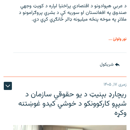
د عربي هېوادونو د اقتصادي پراختیا لپاره د کویټ وجهي
صندوق په افغانستان او سوریه کې د بشري پروګرامونو د
ملاتړ په موخه پنځه میلیونه ډالر ځانګړي کړي دي.
نور ولولئ ...
شريکول
زمری ۱۷, ۱۴۰۵
ریچارډ بېنیټ د یو حقوقي سازمان د
شپږو کارکوونکو د خوشي کیدو غوښتنه
وکړه