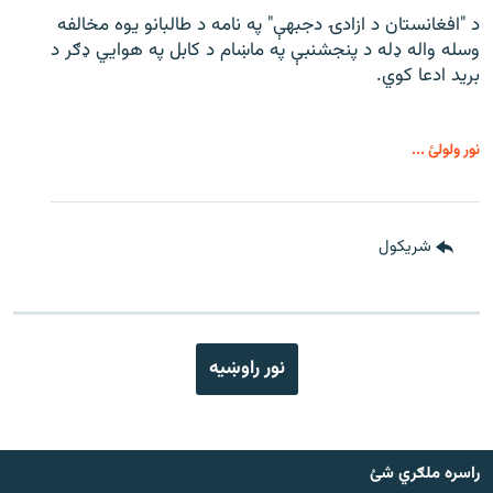
د "افغانستان د ازادۍ دجبهې" په نامه د طالبانو یوه مخالفه
وسله واله ډله د پنجشنبې په ماښام د کابل په هوايي ډګر د
برید ادعا کوي.
نور ولولئ ...
شريکول
نور راوښيه
راسره ملګري شئ