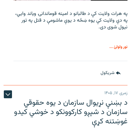
په هرات ولایت کې د طالبانو د امینه قوماندانۍ ویاند وايي،
په دې ولایت کې یوه ښځه د یوې ماشومې د قتل په تور
نیول شوی دی.
نور ولولئ ...
شريکول
زمری ۱۷, ۱۴۰۵
د بښنې نړیوال سازمان د یوه حقوقي
سازمان د شپږو کارکوونکو د خوشي کیدو
غوښتنه کړې