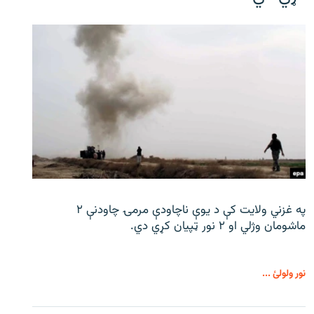
په غزني ولایت کې د یوې ناچاودې مرمۍ چاودنې ۲
ماشومان وژلي او ۲ نور ټپیان کړي دي.
نور ولولئ ...