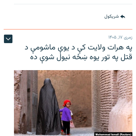
شريکول
زمری ۱۷, ۱۴۰۵
په هرات ولایت کې د یوې ماشومې د
قتل په تور یوه ښځه نیول شوې ده