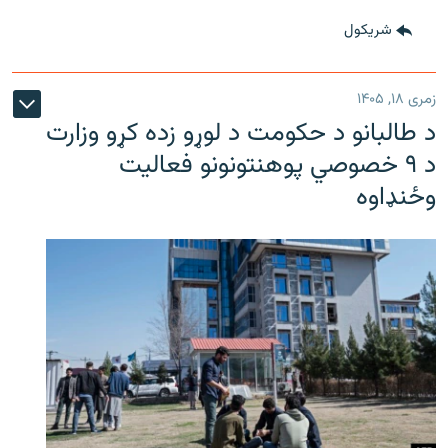
شريکول
زمری ۱۸, ۱۴۰۵
د طالبانو د حکومت د لوړو زده کړو وزارت
د ۹ خصوصي پوهنتونونو فعالیت
وځنډاوه