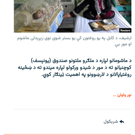
ارشیف، د کابل په یو روغتون کې یو بستر شوی نوی زېږېدلی ماشوم
او مور یې
د ماشومانو لپاره د ملګرو ملتونو صندوق (یونېسف)
کوچنیانو ته د مور د شیدو ورکولو لپاره میندو ته د ښځینه
روغتیاپالانو د لارښوونو په اهمیت ټینګار کوي.
نور ولولئ ...
شريکول