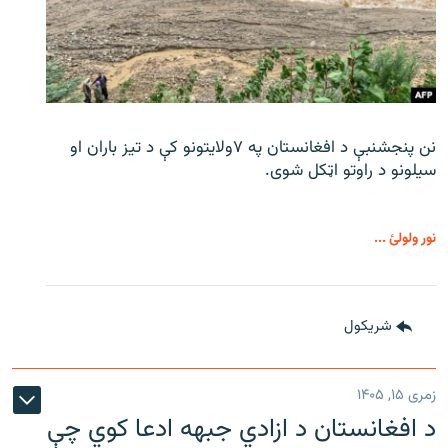
نن پنجشنبې د افغانستان په ۷ولایتونو کې د تیز باران او
سیلونو د راوتو اټکل شوی.
نور ولولئ ...
شريکول
زمری ۱۵, ۱۴۰۵
د افغانستان د ازادي جبهه ادعا کوي چې