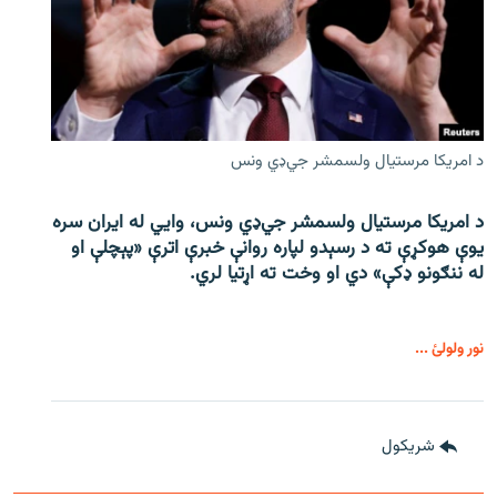
د امریکا مرستیال ولسمشر جي‌ډي ونس
د امریکا مرستیال ولسمشر جي‌ډي ونس، وايي له ایران سره
یوې هوکړې ته د رسېدو لپاره روانې خبرې اترې «پېچلې او
له ننګونو ډکې» دي او وخت ته اړتیا لري.
نور ولولئ ...
شريکول