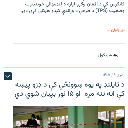
کانګرس کې د افغان وګړو لپاره د لنډمهالي خوندیتوب
وضعیت (TPS) د طرحې د وړاندې کېدو هرکلی کړی دی.
نور ولولئ ...
شريکول
زمری ۱۶, ۱۴۰۵
د تایلنډ په یوه ښوونځي کې د ډزو پیښه
کې اته تنه مړه او ۱۵ نور ټپیان شوي دي