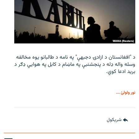
د "افغانستان د ازادۍ دجبهې" په نامه د طالبانو یوه مخالفه
وسله واله ډله د پنجشنبې په ماښام د کابل په هوايي ډګر د
برید ادعا کوي.
نور ولولئ ...
شريکول