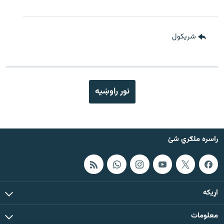
شريکول
نور راوښيه
راسره ملګري شئ
اړيکه
معلومات