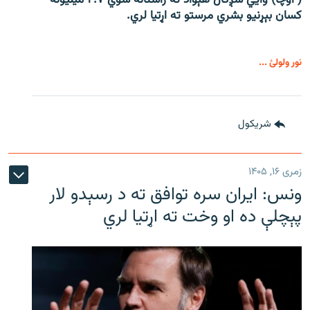
( اوچا) وايي سږکال هېواد ته راستانه شوي ۲.۷ میلیونه
کسان بېړنیو بشري مرستو ته اړتیا لري.
نور ولولئ ...
شريکول
زمری ۱۶, ۱۴۰۵
ونس: ایران سره توافق ته د رسېدو لار
پېچلې ده او وخت ته اړتیا لري