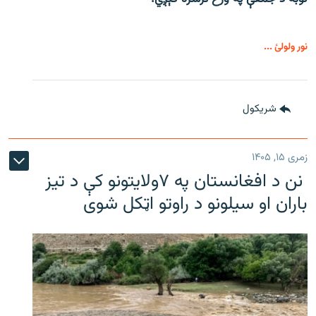
نور ولولئ ...
شريکول
زمری ۱۵, ۱۴۰۵
نن د افغانستان په ۷ولایتونو کې د تیز
باران او سیلونو د راوتو اټکل شوی