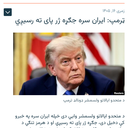
زمری ۱۶, ۱۴۰۵
ټرمپ: ایران سره جګړه ژر پای ته رسیږي
د متحدو ایالاتو ولسمشر ډونالډ ترمپ
د متحدو ایالاتو ولسمشر وايي دی خپله ایران سره په خبرو
کې دخیل دی، جګړه ژر پای ته رسیږي او د هرمز تنګي د