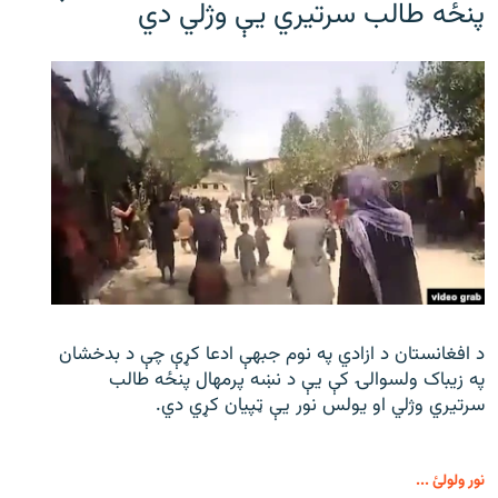
پنځه طالب سرتیري يې وژلي دي
د افغانستان د ازادي په نوم جبهې ادعا کړې چې د بدخشان
په زیباک ولسوالۍ کې يې د نښه پرمهال پنځه طالب
سرتیري وژلي او یولس نور يې ټپیان کړي دي.
نور ولولئ ...