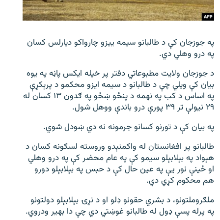
اړیکه
دري پاڼه
په جوزجان کې د طالبانو سیمه ییزو چارواکو دیارلس کسان
Azadi English
په درو وهلي دي.
د جوزجان ولایت مطبوعاتي دفتر پر خپله ایکس پاڼه په یوه
راسره ملګري شئ
بیان کې ویلي چې د طالبانو د سیمه ایزو محکمو د پرېکړې
په اساس د کب په نهمه د پنځو ښځو په ګدون ۱۳ کسان له
۲۹ نیولې تر ۳۹ پورې درو باندې ووهل شول.
د ازادې اروپا/ ازادي راډيو ټولې پاڼې
په بیان کې د تورنو کسانو جرمونه نه دي ښودل شوي.
طالبانو پر افغانستان له واکمنېدو وروسته لسګونه کسان د
هېواد په بېلابېلو سیمو کې په عام محضر کې په درو وهلي
او ځینې نور یې په عین حال کې د حبس په بېلابېلو دورو
هم محکوم کړي دي.
ملګروملتونو، د بشري حقونو ډلو او د نړۍ بېلابېلو دولتونو
په پرله پسې ډول له طالبانو غوښتي دي چې دا بهیر ودروي.