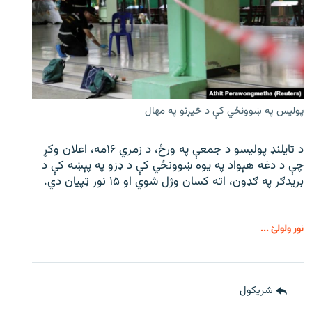
پولیس په ښوونځي کې د څیړنو په مهال
د تایلنډ پولیسو د جمعې په ورځ، د زمري ۱۶مه، اعلان وکړ
چې د دغه هېواد په یوه ښوونځي کې د ډزو په پېښه کې د
بریدګر په ګډون، اته کسان وژل شوي او ۱۵ نور ټپیان دي.
نور ولولئ ...
شريکول