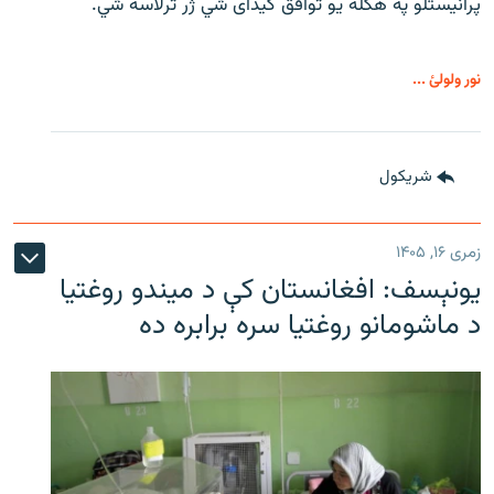
پرانیستلو په هکله یو توافق کیدای شي ژر ترلاسه شي.
نور ولولئ ...
شريکول
زمری ۱۶, ۱۴۰۵
یونېسف: افغانستان کې د میندو روغتیا
د ماشومانو روغتیا سره برابره ده