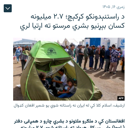
زمری ۱۶, ۱۴۰۵
د راستنېدونکو کړکېچ؛ ۲.۷ میلیونه
کسان بېړنیو بشري مرستو ته اړتیا لري
ارشیف، اسلام کلا کې له ایران نه راستانه شوي یو شمېر افغان کډوال
افغانستان کې د ملګرو ملتونو د بشري چارو د همږغۍ دفتر