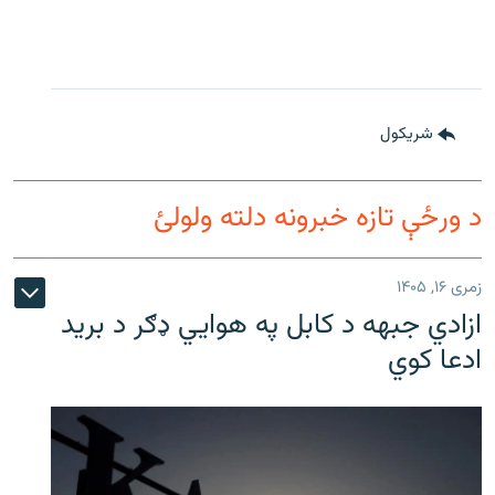
شريکول
د ورځې تازه خبرونه دلته ولولئ
زمری ۱۶, ۱۴۰۵
ازادي جبهه د کابل په هوايي ډګر د برید
ادعا کوي