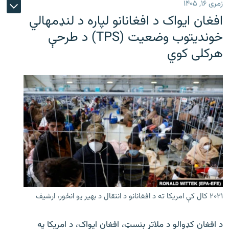
زمری ۱۶, ۱۴۰۵
افغان ایواک د افغانانو لپاره د لنډمهالي
خوندیتوب وضعیت (TPS) د طرحې
هرکلی کوي
۲۰۲۱ کال کې امریکا ته د افغانانو د انتقال د بهیر یو انځور، ارشیف
د افغان کډوالو د ملاتړ بنسټ، افغان ایواک، د امریکا په