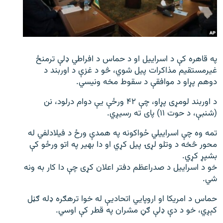
اړیکه
دري پاڼه
Azadi English
په قاهره کې د اسراییل او د حماس د افراطي ډلې ترمنځ
غیرمستقیم مذاکرات پیل شوي، څو د غزې د اوربند د
راسره ملګري شئ
دوهم پړاو د موافقې د سقوط مخه ونیسي.
د اوربند لومړی پړاو، چې ۴۲ ورځې یې دوام درلود، نن
(شنبې، د حوت ۱۱) پای ته رسیږي.
د ازادې اروپا/ ازادي راډيو ټولې پاڼې
تمه وه چې اسراییلي ځواکونه په همدې ورځ د فیلادلفي له
محور څخه د وتلو لړۍ پیل کړي او دا بهیر په اتو ورځو کې
بشپړ کړي.
خو د اسراییل د صدراعظم دفتر اعلان کړی چې دا کار به ونه
شي.
حماس د امریکا او اروپایي اتحادیې له خوا ترهګره ډله ګڼل
کېږي، خو د دې ډلې ګڼ مشران په قطر کې اوسي.