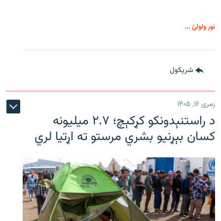
نور ولولئ ...
شريکول
زمری ۱۶, ۱۴۰۵
د راستنېدونکو کړکېچ؛ ۲.۷ میلیونه
کسان بېړنیو بشري مرستو ته اړتیا لري