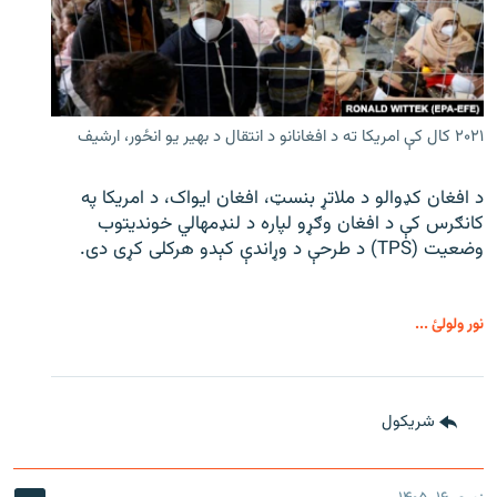
۲۰۲۱ کال کې امریکا ته د افغانانو د انتقال د بهیر یو انځور، ارشیف
د افغان کډوالو د ملاتړ بنسټ، افغان ایواک، د امریکا په
کانګرس کې د افغان وګړو لپاره د لنډمهالي خوندیتوب
وضعیت (TPS) د طرحې د وړاندې کېدو هرکلی کړی دی.
نور ولولئ ...
شريکول