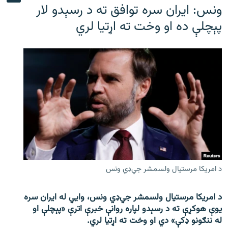
ونس: ایران سره توافق ته د رسېدو لار
پېچلې ده او وخت ته اړتیا لري
د امریکا مرستیال ولسمشر جي‌ډي ونس
د امریکا مرستیال ولسمشر جي‌ډي ونس، وايي له ایران سره
یوې هوکړې ته د رسېدو لپاره روانې خبرې اترې «پېچلې او
له ننګونو ډکې» دي او وخت ته اړتیا لري.