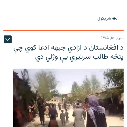
شريکول
زمری ۱۵, ۱۴۰۵
د افغانستان د ازادي جبهه ادعا کوي چې
پنځه طالب سرتیري يې وژلي دي