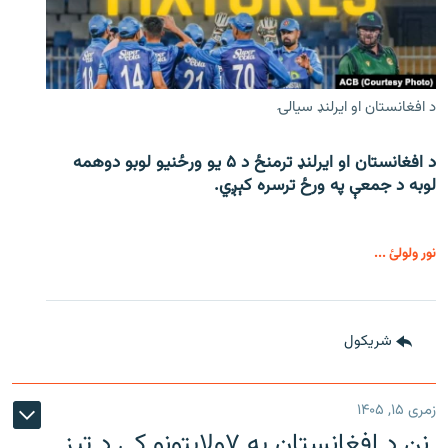
د افغانستان او ایرلنډ سیالۍ
د افغانستان او ایرلنډ ترمنځ د ۵ یو ورځنیو لوبو دوهمه
لوبه د جمعې په ورځ ترسره کېږي.
نور ولولئ ...
شريکول
زمری ۱۵, ۱۴۰۵
نن د افغانستان په ۷ولایتونو کې د تیز