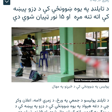
زمری ۱۶, ۱۴۰۵
د تایلنډ په یوه ښوونځي کې د ډزو پیښه
کې اته تنه مړه او ۱۵ نور ټپیان شوي دي
پولیس په ښوونځي کې د څیړنو په مهال
د تایلنډ پولیسو د جمعې په ورځ، د زمري ۱۶مه، اعلان وکړ
چې د دغه هېواد په یوه ښوونځي کې د ډزو په پېښه کې د