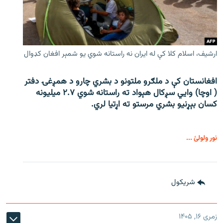
ارشیف، اسلام کلا کې له ایران نه راستانه شوي یو شمېر افغان کډوال
افغانستان کې د ملګرو ملتونو د بشري چارو د همږغۍ دفتر
( اوچا) وايي سږکال هېواد ته راستانه شوي ۲.۷ میلیونه
کسان بېړنیو بشري مرستو ته اړتیا لري.
نور ولولئ ...
شريکول
زمری ۱۶, ۱۴۰۵