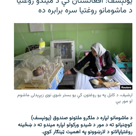
یونېسف: افغانستان کې د میندو روغتیا
د ماشومانو روغتیا سره برابره ده
ارشیف، د کابل په یو روغتون کې یو بستر شوی نوی زېږېدلی ماشوم
او مور یې
د ماشومانو لپاره د ملګرو ملتونو صندوق (یونېسف)
کوچنیانو ته د مور د شیدو ورکولو لپاره میندو ته د ښځینه
روغتیاپالانو د لارښوونو په اهمیت ټینګار کوي.