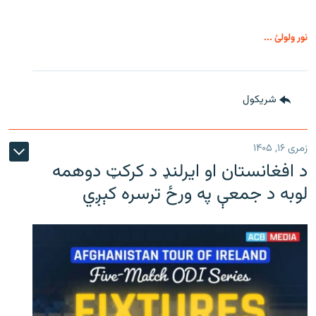
نور ولولئ ...
شريکول
زمری ۱۶, ۱۴۰۵
د افغانستان او ایرلنډ د کرکټ دوهمه
لوبه د جمعې په ورځ ترسره کېږي