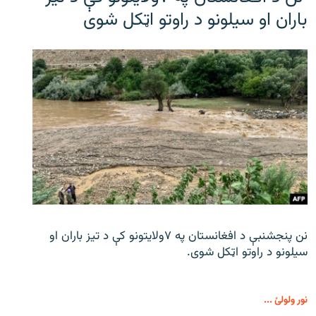
باران او سیلونو د راوتو اټکل شوی
نن پنجشنبې د افغانستان په ۷ولایتونو کې د تیز باران او
سیلونو د راوتو اټکل شوی.
نور ولولئ ...