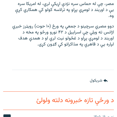
مصر، چې له حماس سره نژدې اړیکې لري، له امریکا سره
یې د اوربند د لومړي پړاو په ترلاسه کولو کې همکاري کړې
وه.
دوو مصري سرچینو د جمعې په ورځ (۱۰ حوت) رویټرز خبري
اژانس ته ویلي چې اسراییل د ۴۲ نورو ورځو په مخه د
اوربند د لومړي پړاو د غځولو نیت لري او د همدې هدف
لپاره یې د قاهرې په مذاکراتو کې ګډون کړی.
شريکول
د ورځې تازه خبرونه دلته ولولئ
زمری ۱۶, ۱۴۰۵