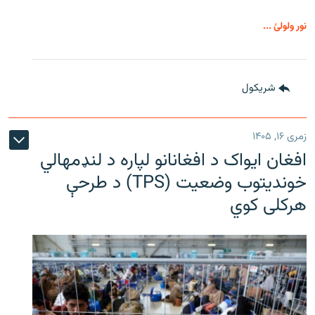
نور ولولئ ...
شريکول
زمری ۱۶, ۱۴۰۵
افغان ایواک د افغانانو لپاره د لنډمهالي
خوندیتوب وضعیت (TPS) د طرحې
هرکلی کوي