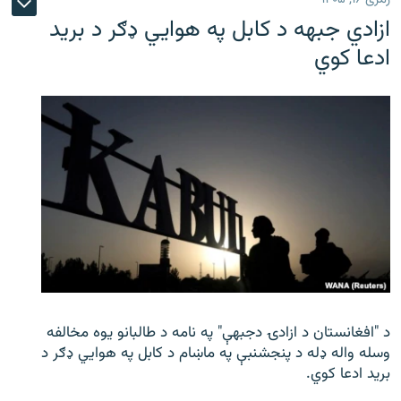
ازادي جبهه د کابل په هوايي ډګر د برید
ادعا کوي
د "افغانستان د ازادۍ دجبهې" په نامه د طالبانو یوه مخالفه
وسله واله ډله د پنجشنبې په ماښام د کابل په هوايي ډګر د
برید ادعا کوي.