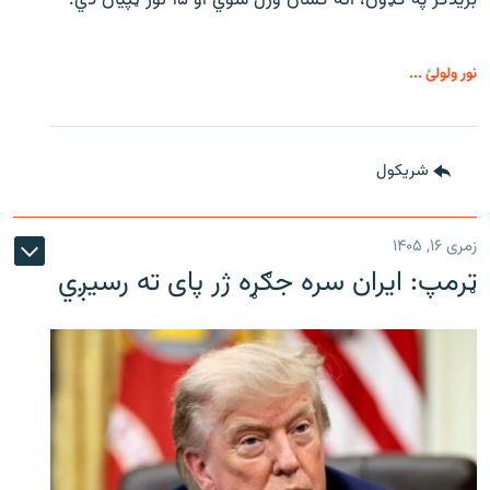
بریدګر په ګډون، اته کسان وژل شوي او ۱۵ نور ټپیان دي.
نور ولولئ ...
شريکول
زمری ۱۶, ۱۴۰۵
ټرمپ: ایران سره جګړه ژر پای ته رسیږي