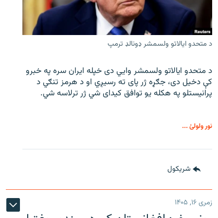
د متحدو ایالاتو ولسمشر ډونالډ ترمپ
د متحدو ایالاتو ولسمشر وايي دی خپله ایران سره په خبرو
کې دخیل دی، جګړه ژر پای ته رسیږي او د هرمز تنګي د
پرانیستلو په هکله یو توافق کیدای شي ژر ترلاسه شي.
نور ولولئ ...
شريکول
زمری ۱۶, ۱۴۰۵