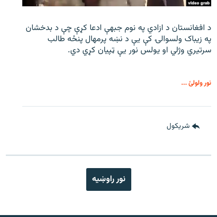
د افغانستان د ازادي په نوم جبهې ادعا کړې چې د بدخشان
په زیباک ولسوالۍ کې يې د نښه پرمهال پنځه طالب
سرتیري وژلي او یولس نور يې ټپیان کړي دي.
نور ولولئ ...
شريکول
نور راوښيه