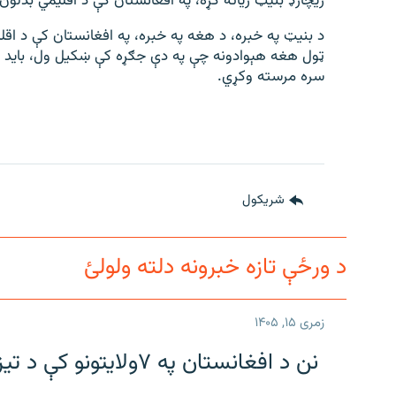
ریچارډ بنیټ زیاته کړه، په افغانستان کې د اقلیمي بدلون
د بنیټ په خبره، د هغه په خبره، په افغانستان کې د اق
ټول هغه هېوادونه چې په دې جګړه کې ښکیل ول، باید د 
سره مرسته وکړي.
شريکول
د ورځې تازه خبرونه دلته ولولئ
زمری ۱۵, ۱۴۰۵
نن د افغانستان په ۷ولایتونو کې د تیز باران او سیلونو د راوتو اټکل شوی