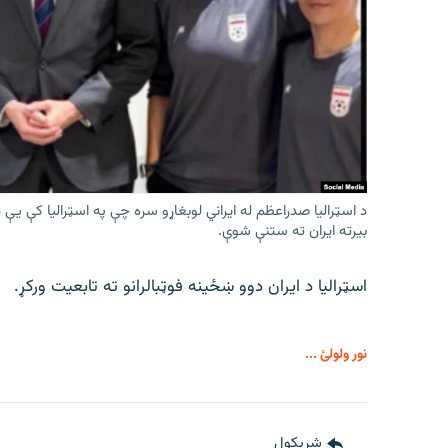
د اسټرالیا صدراعظم له ایراني لوبغاړو سره چې په اسټرالیا کې ي
بیرته ایران ته ستنې شوې.
اسټرالیا د ایران دوو ښځینه فوټبالرانو ته تابعیت ورکړ.
نور ولولئ ...
شريکول