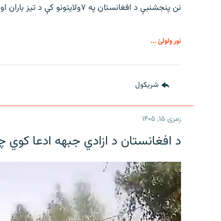
نن پنجشنبې د افغانستان په ۷ولایتونو کې د تیز باران او سیلونو د راوتو اټکل شوی.
نور ولولئ ...
شريکول
زمری ۱۵, ۱۴۰۵
د افغانستان د ازادي جبهه ادعا کوي 