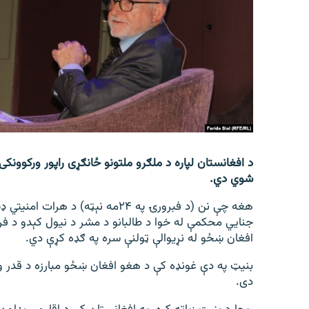
اړیکه
د افغانستان لپاره د ملګرو ملتونو ځانګړی راپور ورکوونک
شوي دي.
هغه چې نن (د فبرورۍ په ۲۴مه نېټه)
جنایي محکمې له خوا د طالبانو د مشر د نیول کېدو د ف
افغان ښځو له نړیوالې ټولنې سره په ګډه کړې دي.
بنیټ په دې غونډه کې د هغو افغان ښځو مبارزه د قدر و
دی.