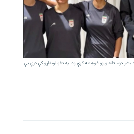
ې د بشر دوستانه ویزو غوښتنه کړې وه. په دغو لوبغاړو کې درې يې