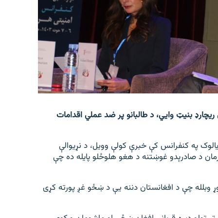
ی ریچارډ بنیټ وايي، د طالبانو پر ضد عملي اقدامات
 د هرات امنیتي ډیالوک په کنفرانس کې خبرې کولې وویل، د نړیوالې
رمان د صادرېدو غوښتنه د هغو هلوځلو پایله ده چې
ړ وبلله چې د افغانستان دننه يې د ښځو غږ پورته کړی