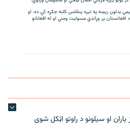
 تر ټولو ډېره قرباني افغان ښځې او ماشومان ورکوي.
لیمي بدلون ریښه په تیره پنځلس کلنه جکړه کې ده، او
افغانستان پر وړاندي مسولیت ومني او له افغانانو