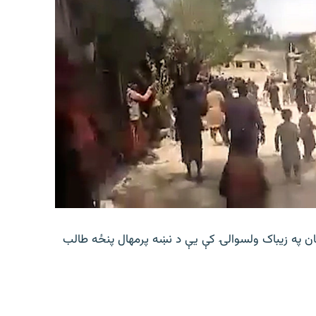
ان په زیباک ولسوالۍ کې يې د نښه پرمهال پنځه طالب