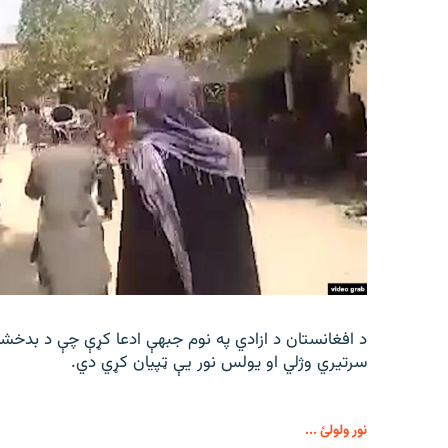
د افغانستان د ازادي په نوم جبهې ادعا کړې چې د بدخش
سرتیري وژلي او یولس نور يې ټپیان کړي دي.
نور ولولئ ...