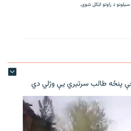
چې پنځه طالب سرتیري يې وژلي دي