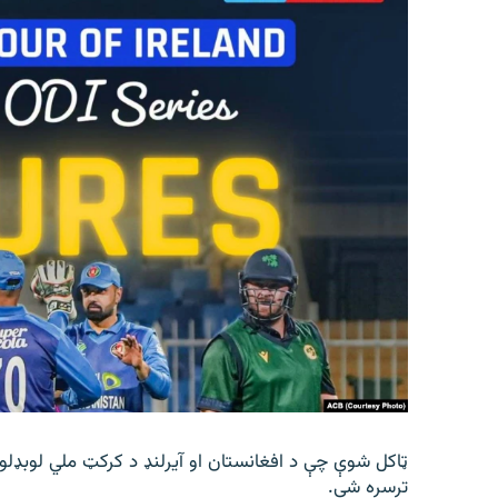
ټاکل شوې چې د افغانستان او آیرلنډ د کرکټ ملي لوبډلو
ترسره شي.