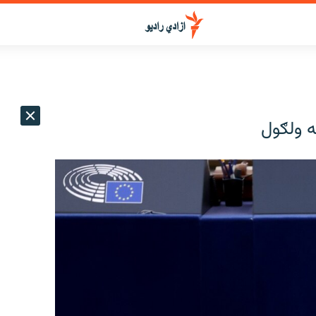
ه ولګول