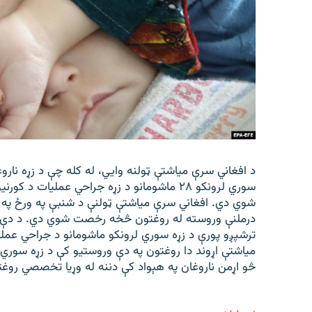
د افغاني سرې میاشتې ټولنه وایي، له کله چې د زړه نارو
سوري لرونکو ۲۸ ماشومانو د زړه جراحي عملیات د
درملنې وروسته له روغتون څخه رخصت شوي دي. د دې ټو
ترشپږو پورې د زړه سوري لرونکو ماشومانو د جراحي عملی
میاشتې اړوند دا روغتون په دې وروستیو کې د زړه سوري
څو اړمن ناروغان په هېواد کې دننه له وړیا تخصصي روغ