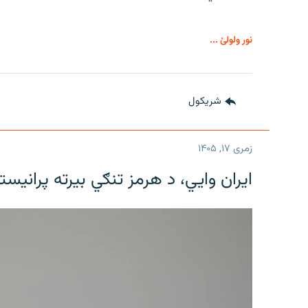
نور ولولئ ...
شريکول
زمری ۱۷, ۱۴۰۵
ایران وایي، د هرمز تنګي بیرته پرانیست