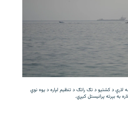
 لارې د کشتیو د تګ راتګ د تنظیم لپاره د یوه نوي
اره به بېرته پرانیستل کیږي.