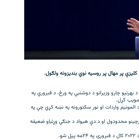
 کلیزې پر مهال پر روسیه نوي بندیزونه ولګول.
د بهرنیو چارو وزیرانو د دوشنبې په ورځ، د فبروري په
د المونیم واردات او نور سکتورونه په نښه کړي چې په
چینو محدودول او د دې هیواد د جنګي وړتیاو ضعیفه
و.