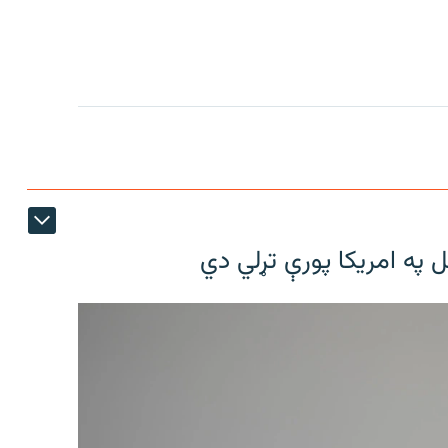
ل په امریکا پورې تړلي دي