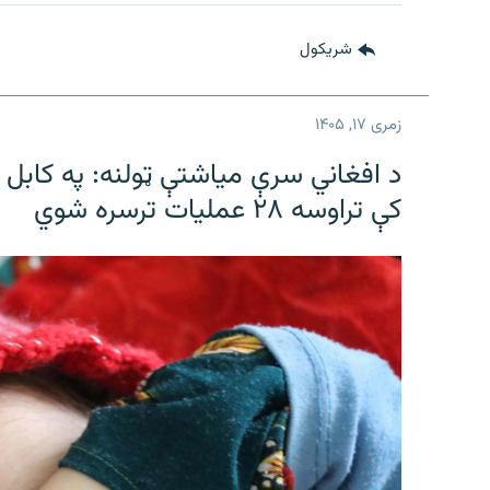
شريکول
زمری ۱۷, ۱۴۰۵
د افغاني سرې میاشتې ټولنه: په کابل ک
کې تراوسه ۲۸ عملیات ترسره شوي