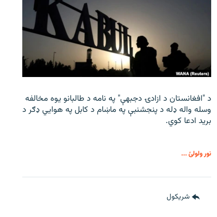
د "افغانستان د ازادۍ دجبهې" په نامه د طالبانو یوه مخالفه
وسله واله ډله د پنجشنبې په ماښام د کابل په هوايي ډګر د
برید ادعا کوي.
نور ولولئ ...
شريکول