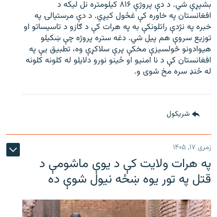
بشپړې شي. د دې پروژې ۸۱۶ کیلومتره نل لیکه د
افغانستان په خاوره کې غځول کیږي. د دې مرستیالۍ په
خبره په نژدې راتلونکې به په هرات کې د ګازو د تاسیساتو او
توزیع سروې هم پیل شي. دغه ستره پروژه چې ښکیلو
هیوادونو څولسیزې مخکې پرې سلاکړې وه، تطبیق یې په
افغانستان کې د نا امنیو او ځینو نورو دلایلو له کلونه کلونه
له ځنډ سره مخ شوی و.
شريکول
زمری ۱۷, ۱۴۰۵
په هرات ولایت کې د یوې ماشومې د
قتل په تور یوه ښځه نیول شوې ده