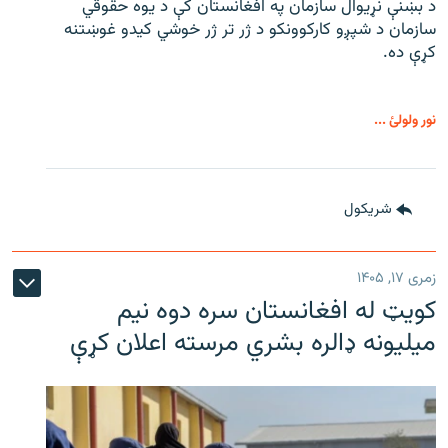
د بښنې نړیوال سازمان په افغانستان کې د یوه حقوقي
سازمان د شپږو کارکوونکو د ژر تر ژر خوشي کیدو غوښتنه
کړې ده.
نور ولولئ ...
شريکول
زمری ۱۷, ۱۴۰۵
کویټ له افغانستان سره دوه نیم
میلیونه ډالره بشري مرسته اعلان کړې