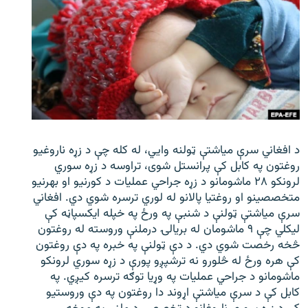
د افغاني سرې میاشتې ټولنه وایي، له کله چې د زړه ناروغیو
روغتون په کابل کې پرانستل شوی، تراوسه د زړه سوري
لرونکو ۲۸ ماشومانو د زړه جراحي عملیات د کورنیو او بهرنیو
متخصصینو او روغتیا پالانو له لوري ترسره شوي دي. افغاني
سرې میاشتې ټولنې د شنبې په ورځ په خپله ایکسپاڼه کې
لیکلي چې ۹ ماشومان له بریالۍ درملنې وروسته له روغتون
څخه رخصت شوي دي. د دې ټولنې په خبره په دې روغتون
کې هره ورځ له څلورو نه ترشپږو پورې د زړه سوري لرونکو
ماشومانو د جراحي عملیات په وړیا توګه ترسره کیږي. په
کابل کې د سرې میاشتې اړوند دا روغتون په دې وروستیو