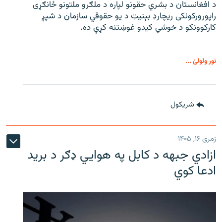
د افغانستان د بشري حقونو لپاره د ملګرو ملتونو ځانګړی
راپورورکونکی ریچارډ بېنیټ د یو حقوقي سازمان د شپږ
کارکوونکو د خوشي کیدو غوښتنه کړې ده.
نور ولولئ ...
شريکول
زمری ۱۶, ۱۴۰۵
ازادي جبهه د کابل په هوايي ډګر د برید
ادعا کوي