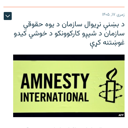
زمری ۱۷, ۱۴۰۵
د بښنې نړیوال سازمان د یوه حقوقي
سازمان د شپږو کارکوونکو د خوشي کیدو
غوښتنه کړې