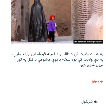
په هرات ولایت کې د طالبانو د امینه قوماندانۍ ویاند وايي،
په دې ولایت کې یوه ښځه د یوې ماشومې د قتل په تور
نیول شوی دی.
نور ولولئ ...
شريکول