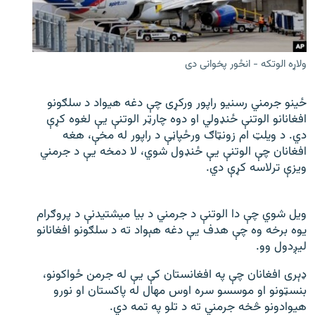
اړیکه
دري پاڼه
ولاړه الوتکه - انځور پخوانی دی
Azadi English
ځینو جرمني رسنیو راپور ورکړی چې دغه هیواد د سلګونو
راسره ملګري شئ
افغانانو الوتنې ځنډولي او دوه چارټر الوتنې یې لغوه کړې
دي. د ویلټ ام زونټاګ ورځپاڼې د راپور له مخې، هغه
افغانان چې الوتنې یې ځنډول شوي، لا دمخه یې د جرمني
ویزې ترلاسه کړې دي.
د ازادې اروپا/ ازادي راډيو ټولې پاڼې
ویل شوي چې دا الوتنې د جرمني د بیا میشتیدنې د پروګرام
یوه برخه وه چې هدف یې دغه هېواد ته د سلګونو افغانانو
لیږدول وو.
ډېری افغانان چې په افغانستان کې یې له جرمن ځواکونو،
بنسټونو او موسسو سره اوس مهال له پاکستان او نورو
هیوادونو څخه جرمني ته د تلو په تمه دي.