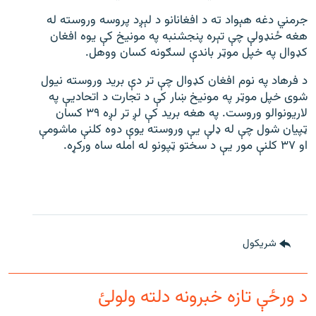
جرمني دغه هېواد ته د افغانانو د لېږد پروسه وروسته له
هغه ځنډولې چې تېره پنجشنبه په مونیخ کې یوه افغان
کډوال په خپل موټر باندې لسګونه کسان ووهل.
د فرهاد په نوم افغان کډوال چې تر دې برید وروسته نیول
شوی خپل موټر په مونیخ ښار کې د تجارت د اتحادیې په
لاریونوالو وروست. په هغه برید کې لږ تر لږه ۳۹ کسان
ټپیان شول چې له ډلې یې وروسته یوې دوه کلنې ماشومې
او ۳۷ کلنې مور یې د سختو ټپونو له امله ساه ورکړه.
شريکول
د ورځې تازه خبرونه دلته ولولئ