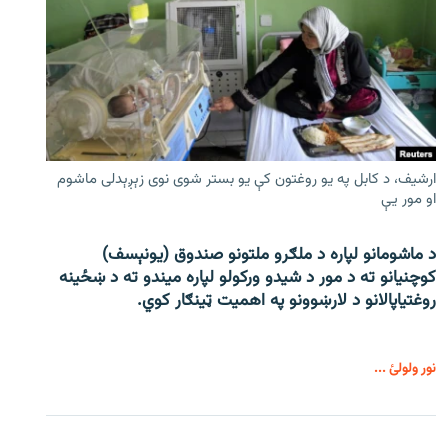
ارشیف، د کابل په یو روغتون کې یو بستر شوی نوی زېږېدلی ماشوم
او مور یې
د ماشومانو لپاره د ملګرو ملتونو صندوق (یونېسف)
کوچنیانو ته د مور د شیدو ورکولو لپاره میندو ته د ښځینه
روغتیاپالانو د لارښوونو په اهمیت ټینګار کوي.
نور ولولئ ...