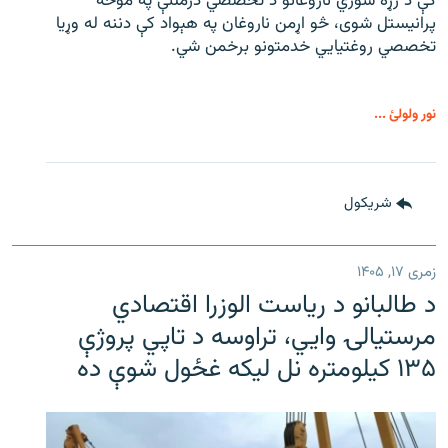
کې د زړه سوري ناروغانو د تخصصي درملنې په موخه
پرانیستل شوی، څو اړمن ناروغان په هېواد کې دننه له وړیا
تخصصي روغتیايي خدمتونو برخمن شي.
نور ولولئ ...
شريکول
زمری ۱۷, ۱۴۰۵
د طالبانو د ریاست الوزرا اقتصادي
مرستیالۍ وایي، تراوسه د تاپي پروژې
۱۳۵ کیلومتره نل لیکه غځول شوې ده