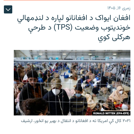
زمری ۱۶, ۱۴۰۵
افغان ایواک د افغانانو لپاره د لنډمهالي
خوندیتوب وضعیت (TPS) د طرحې
هرکلی کوي
۲۰۲۱ کال کې امریکا ته د افغانانو د انتقال د بهیر یو انځور، ارشیف