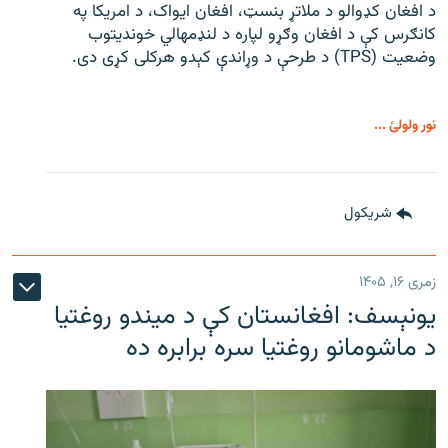
د افغان کډوالو د ملاتړ بنسټ، افغان ایواک، د امریکا په
کانګرس کې د افغان وګړو لپاره د لنډمهالي خوندیتوب
وضعیت (TPS) د طرحې د وړاندې کېدو هرکلی کړی دی.
نور ولولئ ...
شريکول
زمری ۱۶, ۱۴۰۵
یونېسف: افغانستان کې د میندو روغتیا
د ماشومانو روغتیا سره برابره ده