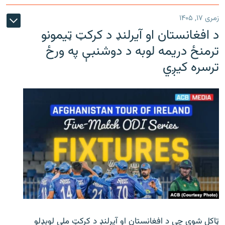
زمری ۱۷, ۱۴۰۵
د افغانستان او آیرلنډ د کرکټ ټیمونو
ترمنځ دریمه لوبه د دوشنبې په ورځ
ترسره کیږي
ټاکل شوې چې د افغانستان او آیرلنډ د کرکټ ملي لوبډلو