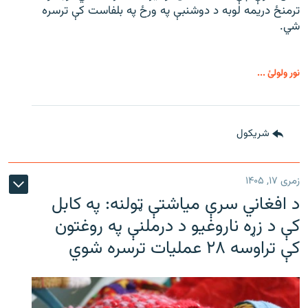
ترمنځ دریمه لوبه د دوشنبې په ورځ په بلفاست کې ترسره
شي.
نور ولولئ ...
شريکول
زمری ۱۷, ۱۴۰۵
د افغاني سرې میاشتې ټولنه: په کابل
کې د زړه ناروغیو د درملنې په روغتون
کې تراوسه ۲۸ عملیات ترسره شوي