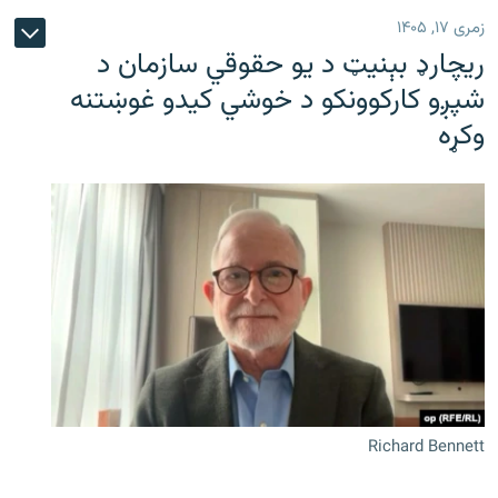
زمری ۱۷, ۱۴۰۵
ریچارډ بېنیټ د یو حقوقي سازمان د
شپږو کارکوونکو د خوشي کیدو غوښتنه
وکړه
Richard Bennett