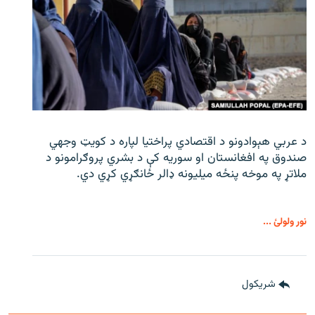
د عربي هېوادونو د اقتصادي پراختیا لپاره د کویټ وجهي
صندوق په افغانستان او سوریه کې د بشري پروګرامونو د
ملاتړ په موخه پنځه میلیونه ډالر ځانګړي کړي دي.
نور ولولئ ...
شريکول