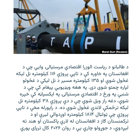
د طالبانو د ریاست الوزرا اقتصادي مرستیالۍ وایي چې د
افغانستان په خاوره کې د تاپي پروژې ۱۱۶ کیلومتره نل لیکه
غځول شوې او ۱۳۵ کیلومتره مسیر د نل لیکي د غځولو
لپاره چمتو شوی دی. په هغه ویډیویي پیغام کې چې د
شنبې په ورځ د اقتصادي مرستیالۍ په ایکسپاڼه کې خپره
شوې، دغه راز ویل شوي چې د دې پروژې ۳۸ کیلومتره نل
لیکه ترځمکې لاندې غځول شوې ده. د راپورله مخې د تاپي
پروژې چې ټولټال ۱۸۱۴ کیلومتره اوږدوالي لیرې او د
ترکمنستان ګاز د افغانستان له لارې پاکستان او هند ته
لیږدوي، د جوړولو چارې یې د روان ۲۰۲۶ کال ترپای پورې