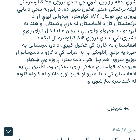
شوې، دغه راز ویل شوي چې د دې پروژې ۳۸ کیلومتره نل
لیکه ترځمکې لاندې غځول شوې ده. د راپورله مخې د تاپي
پروژې چې ټولټال ۱۸۱۴ کیلومتره اوږدوالي لیرې او د
ترکمنستان ګاز د افغانستان له لارې پاکستان او هند ته
لیږدوي، د جوړولو چارې یې د روان ۲۰۲۶ کال ترپای پورې
بشپړې شي. د دې پروژې ۸۱۶ کیلومتره نل لیکه د
افغانستان په خاوره کې غځول کیږي. د دې مرستیالۍ په
خبره په نژدې راتلونکې به په هرات کې د ګازو د تاسیساتو او
توزیع سروې هم پیل شي. دغه ستره پروژه چې ښکیلو
هیوادونو څولسیزې مخکې پرې سلاکړې وه، تطبیق یې په
افغانستان کې د نا امنیو او ځینو نورو دلایلو له کلونه کلونه
له ځنډ سره مخ شوی و.
شريکول
زمری ۱۷, ۱۴۰۵