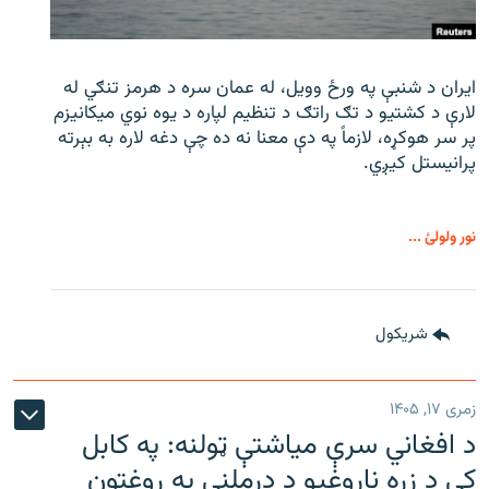
ایران د شنبې په ورځ وویل، له عمان سره د هرمز تنګي له
لارې د کشتیو د تګ راتګ د تنظیم لپاره د یوه نوي میکانیزم
پر سر هوکړه، لازماً په دې معنا نه ده چې دغه لاره به بېرته
پرانیستل کیږي.
نور ولولئ ...
شريکول
زمری ۱۷, ۱۴۰۵
د افغاني سرې میاشتې ټولنه: په کابل
کې د زړه ناروغیو د درملنې په روغتون