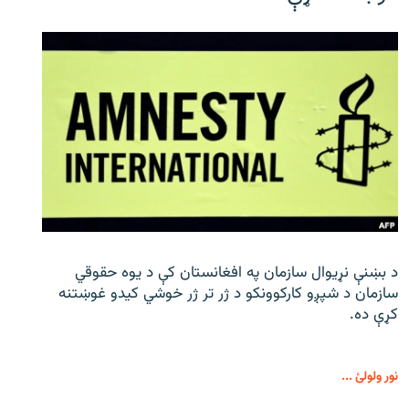
د بښنې نړیوال سازمان په افغانستان کې د یوه حقوقي
سازمان د شپږو کارکوونکو د ژر تر ژر خوشي کیدو غوښتنه
کړې ده.
نور ولولئ ...