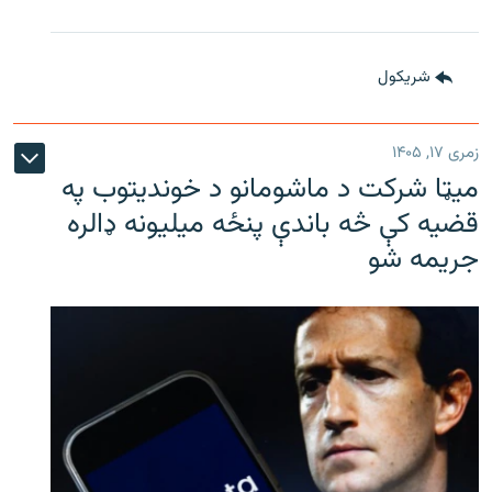
شريکول
زمری ۱۷, ۱۴۰۵
میټا شرکت د ماشومانو د خوندیتوب په
قضیه کې څه باندې پنځه میلیونه ډالره
جریمه شو