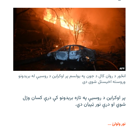
انځور د روان کال د جون په یولسم پر اوکراین د روسیې له بریدونو
وروسته اخیستل شوی دی
پر اوکراین د روسیې په تازه بریدونو کې درې کسان وژل
شوي او درې نور ټپیان دي.
نور ولولئ ...