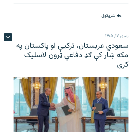
شريکول
زمری ۱۷, ۱۴۰۵
سعودي عربستان، ترکیې او پاکستان په
مکه ښار کې ګډ دفاعي ټرون لاسلیک
کړی