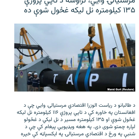
مرستیالۍ وایي، تراوسه د تاپي پروژې
۱۳۵ کیلومتره نل لیکه غځول شوې ده
د طالبانو د ریاست الوزرا اقتصادي مرستیالۍ وایي چې د
افغانستان په خاوره کې د تاپي پروژې ۱۱۶ کیلومتره نل لیکه
غځول شوې او ۱۳۵ کیلومتره مسیر د نل لیکي د غځولو
لپاره چمتو شوی دی. په هغه ویډیویي پیغام کې چې د
شنبې په ورځ د اقتصادي مرستیالۍ په ایکسپاڼه کې خپره