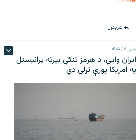
نور ولولئ ...
شريکول
زمری ۱۷, ۱۴۰۵
ایران وایي، د هرمز تنګي بیرته پرانیستل
په امریکا پورې تړلي دي