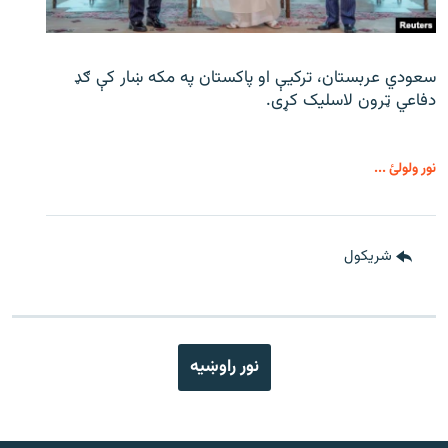
سعودي عربستان، ترکیې او پاکستان په مکه ښار کې ګډ
دفاعي ټرون لاسلیک کړی.
نور ولولئ ...
شريکول
نور راوښيه