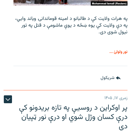
په هرات ولایت کې د طالبانو د امینه قوماندانۍ ویاند وايي،
په دې ولایت کې یوه ښځه د یوې ماشومې د قتل په تور
نیول شوی دی.
نور ولولئ ...
شريکول
زمری ۱۷, ۱۴۰۵
پر اوکراین د روسیې په تازه بریدونو کې
درې کسان وژل شوي او درې نور ټپیان
دي