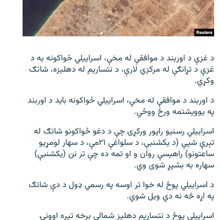
اړیکه
دري پاڼه
Azadi English
د غزې د اوربند د موافقې له مخې، اسراییلي ځواکونه به د
غزې د تړانګې له مرکزي لارې، د نتساریم له دهلیزه، شاتګ
راسره ملګري شئ
وکړي.
د اوربند د موافقې له مخې، اسراییلي ځواکونه باید د اوربند
په یوویشتمه ورځ ووځي.
د ازادې اروپا/ ازادي راډيو ټولې پاڼې
اسراییلي رسنیو راپور ورکړی چې د دغو ځواکونو شاتګ له
تېرې شپې (د یکشنبې، د سلواغې ۲۱مې، د سهار لومړیو
ساعتونو) راهیسې روان و او تمه ده چې تر نن (یکشنبې)
سهاره به بشپړ شوی وي.
د اسراییلي پوځ له خوا تر اوسه په رسمي ډول د دې شاتګ
په اړه څه نه دي ویل شوي.
اسراییلي پوځ د نتساریم دهلیز شمالي برخه تیره اوونۍ