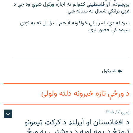
پرېښوده، او فلسطیني کډوالو ته اجازه ورکړل شوې وه چې د
غزې تړانګې شمال ته ستانه شي.
سره له دې، اسراییلي ځواکونه لا هم اسراییل ته په نژدې
سیمو کې حضور لري.
شريکول
د ورځې تازه خبرونه دلته ولولئ
زمری ۱۷, ۱۴۰۵
د افغانستان او آیرلنډ د کرکټ ټیمونو
ترمنځ دریمه لوبه د دوشنبې په ورځ