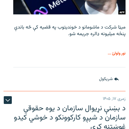
میټا شرکت د ماشومانو د خوندیتوب په قضیه کې څه باندې
پنځه میلیونه ډالره جریمه شو.
نور ولولئ ...
شريکول
زمری ۱۷, ۱۴۰۵
د بښنې نړیوال سازمان د یوه حقوقي
سازمان د شپږو کارکوونکو د خوشي کیدو
غوښتنه کړې