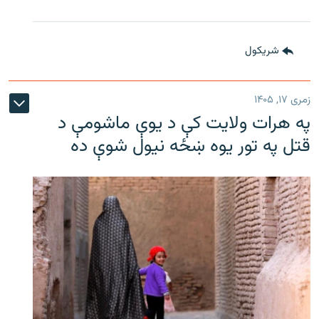
شريکول
زمری ۱۷, ۱۴۰۵
په هرات ولایت کې د یوې ماشومې د
قتل په تور یوه ښځه نیول شوې ده