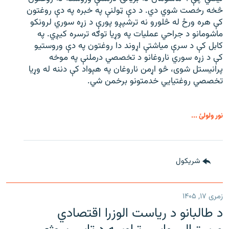
څخه رخصت شوي دي. د دې ټولنې په خبره په دې روغتون
کې هره ورځ له څلورو نه ترشپږو پورې د زړه سوري لرونکو
ماشومانو د جراحي عملیات په وړیا توګه ترسره کیږي. په
کابل کې د سرې میاشتې اړوند دا روغتون په دې وروستیو
کې د زړه سوري ناروغانو د تخصصي درملنې په موخه
پرانیستل شوی، څو اړمن ناروغان په هېواد کې دننه له وړیا
تخصصي روغتیايي خدمتونو برخمن شي.
نور ولولئ ...
شريکول
زمری ۱۷, ۱۴۰۵
د طالبانو د ریاست الوزرا اقتصادي