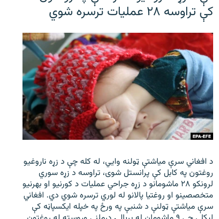
کې تراوسه ۲۸ عملیات ترسره شوي
د افغاني سرې میاشتې ټولنه وایي، له کله چې د زړه ناروغیو
روغتون په کابل کې پرانستل شوی، تراوسه د زړه سوري
لرونکو ۲۸ ماشومانو د زړه جراحي عملیات د کورنیو او بهرنیو
متخصصینو او روغتیا پالانو له لوري ترسره شوي دي. افغاني
سرې میاشتې ټولنې د شنبې په ورځ په خپله ایکسپاڼه کې
لیکلي چې ۹ ماشومان له بریالۍ درملنې وروسته له روغتون