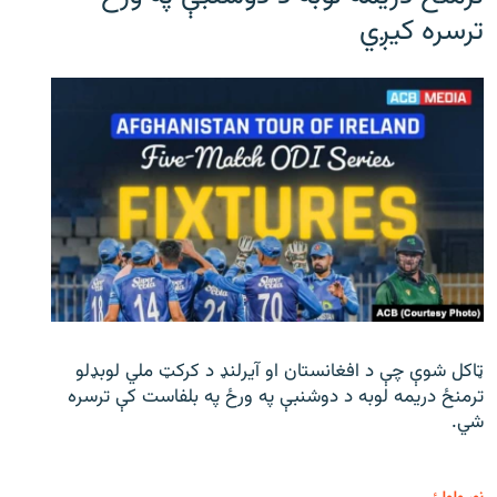
ترسره کیږي
ټاکل شوې چې د افغانستان او آیرلنډ د کرکټ ملي لوبډلو
ترمنځ دریمه لوبه د دوشنبې په ورځ په بلفاست کې ترسره
شي.