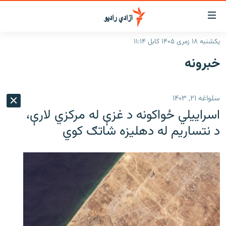
اسرسۍ
ړ
یکشنبه ۱۸ زمری ۱۴۰۵ کابل ۱۱:۱۴
ېنکونه
کورپاڼه
خبرونه
صلي
راپورونه
تن
خبرونه
افغانستان
ه
سلواغه ۲۱, ۱۴۰۳
رتلل
د خپرونو جدول
سیمه
افغانستان
اسراییلي ځواکونه د غزې له مرکزي لارې،
صلي
مرکې
نړۍ
منځنی ختیځ
ېنو
د نتساریم له دهلیزه شاتګ کوي
ه
اونیزې خپرونې
نړۍ
رتلل
انځوریزه برخه
ټون
ورزش
اڼې
ه
د کډوالۍ بحران
راجعه
'کووېډ-۱۹'