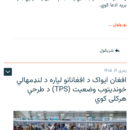
برید ادعا کوي.
نور ولولئ ...
شريکول
زمری ۱۶, ۱۴۰۵
افغان ایواک د افغانانو لپاره د لنډمهالي
خوندیتوب وضعیت (TPS) د طرحې
هرکلی کوي