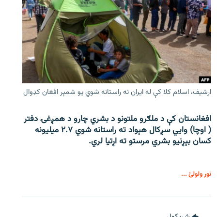
ارشیف، اسلام کلا کې له ایران نه راستانه شوي یو شمېر افغان کډوال
افغانستان کې د ملګرو ملتونو د بشري چارو د همږغۍ دفتر
( اوچا) وايي سږکال هېواد ته راستانه شوي ۲.۷ میلیونه
کسان بېړنیو بشري مرستو ته اړتیا لري.
نور ولولئ ...
شريکول