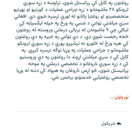
روغتون په کابل کې پرانستل شوی، تراوسه د زړه سوري
لرونکو ۲۸ ماشومانو د زړه جراحي عملیات د کورنیو او بهرنیو
متخصصینو او روغتیا پالانو له لوري ترسره شوي دي. افغاني
سرې میاشتې ټولنې د شنبې په ورځ په خپله ایکسپاڼه کې
لیکلي چې ۹ ماشومان له بریالۍ درملنې وروسته له روغتون
څخه رخصت شوي دي. د دې ټولنې په خبره په دې روغتون
کې هره ورځ له څلورو نه ترشپږو پورې د زړه سوري لرونکو
ماشومانو د جراحي عملیات په وړیا توګه ترسره کیږي. په
کابل کې د سرې میاشتې اړوند دا روغتون په دې وروستیو
کې د زړه سوري ناروغانو د تخصصي درملنې په موخه
پرانیستل شوی، څو اړمن ناروغان په هېواد کې دننه له وړیا
تخصصي روغتیايي خدمتونو برخمن شي.
نور ولولئ ...
شريکول