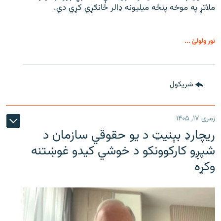
ملاتړ په موخه پنځه میلیونه ډالر ځانګړي کړي دي.
نور ولولئ ...
شريکول
زمری ۱۷, ۱۴۰۵
ریچارډ بېنیټ د یو حقوقي سازمان د
شپږو کارکوونکو د خوشي کیدو غوښتنه
وکړه