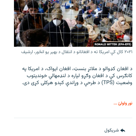
۲۰۲۱ کال کې امریکا ته د افغانانو د انتقال د بهیر یو انځور، ارشیف
د افغان کډوالو د ملاتړ بنسټ، افغان ایواک، د امریکا په
کانګرس کې د افغان وګړو لپاره د لنډمهالي خوندیتوب
وضعیت (TPS) د طرحې د وړاندې کېدو هرکلی کړی دی.
نور ولولئ ...
شريکول