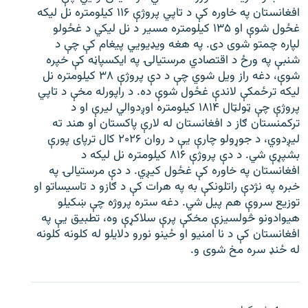
افغانستان په خاوره کې د تاپي پروژې ۱۱۶ کیلومتره نل لیکه
غځول شوې او ۱۳۵ کیلومتره مسیر د نل لیکي د غځولو
لپاره چمتو شوی دی. په هغه ویډیویي پیغام کې چې د
شنبې په ورځ د اقتصادي مرستیالۍ په ایکسپاڼه کې خپره
شوې، دغه راز ویل شوي چې د دې پروژې ۳۸ کیلومتره نل
لیکه ترځمکې لاندې غځول شوې ده. د راپورله مخې د تاپي
پروژې چې ټولټال ۱۸۱۴ کیلومتره اوږدوالي لیرې او د
ترکمنستان ګاز د افغانستان له لارې پاکستان او هند ته
لیږدوي، د جوړولو چارې یې د روان ۲۰۲۶ کال ترپای پورې
بشپړې شي. د دې پروژې ۸۱۶ کیلومتره نل لیکه د
افغانستان په خاوره کې غځول کیږي. د دې مرستیالۍ په
خبره په نژدې راتلونکې به په هرات کې د ګازو د تاسیساتو او
توزیع سروې هم پیل شي. دغه ستره پروژه چې ښکیلو
هیوادونو څولسیزې مخکې پرې سلاکړې وه، تطبیق یې په
افغانستان کې د نا امنیو او ځینو نورو دلایلو له کلونه کلونه
له ځنډ سره مخ شوی و.