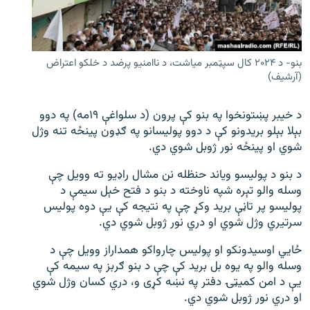
اړیکه
دري پاڼه
بنو- د ۲۰۲۴ کال سپټمبر میاشت، د ناامنیو پرضد د خلکو اعتراض
Azadi English
(آرشیف)
راسره ملګري شئ
د خيبر پښتونخوا په بنو کې پرون (د سلواغې ۱۹مه) په دوو
بېلا بېلو بريدونو کې د دوو پوليسانو په ګډون پينځه تنه وژل
شوي او پينځه نور ژوبل شوي دي.
د بنو د پوليسو وياند حنظله نن مشال راډيو ته وویل چې
د ازادې اروپا/ ازادي راډيو ټولې پاڼې
وسله والو تېره شپه ناوخته د بنو د فتح خېل سیمې د
پولیسو پر تاڼې بريد وکړ چې په نتيجه کې يې دوه پوليس
سرتيري وژل شوي او دري نور ژوبل شوي دي.
ځايي اوسیدونکو او پوليس چارواکو همداراز وویل چې د
وسله والو په یوه بل برید کې چې د بنو ګربز په سيمه کې
یې د امن کميټۍ دفتر په نښه کړی و، دري کسان وژل شوي
او دري نور ژوبل شوي دي.