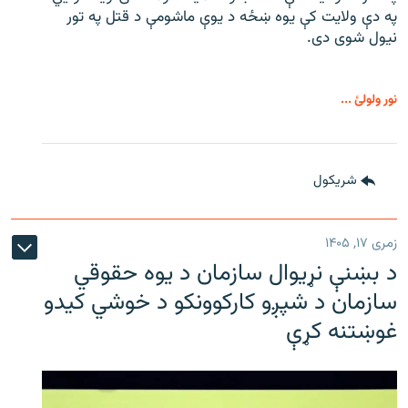
په دې ولایت کې یوه ښځه د یوې ماشومې د قتل په تور
نیول شوی دی.
نور ولولئ ...
شريکول
زمری ۱۷, ۱۴۰۵
د بښنې نړیوال سازمان د یوه حقوقي
سازمان د شپږو کارکوونکو د خوشي کیدو
غوښتنه کړې