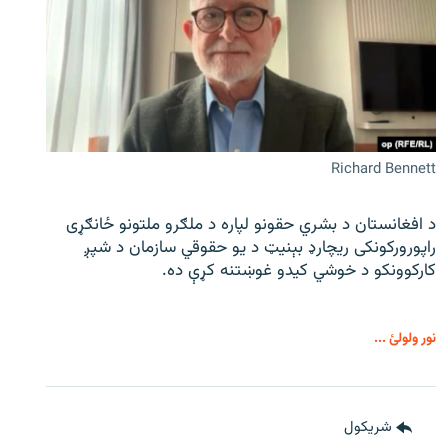
Richard Bennett
د افغانستان د بشري حقونو لپاره د ملګرو ملتونو ځانګړی
راپورورکونکی ریچارډ بېنیټ د یو حقوقي سازمان د شپږ
کارکوونکو د خوشي کیدو غوښتنه کړې ده.
نور ولولئ ...
شريکول