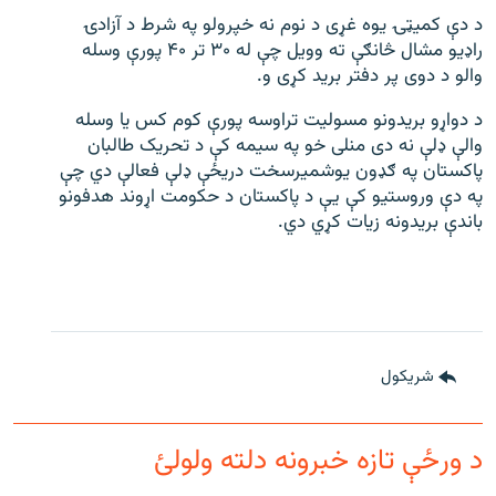
د دې کميټۍ يوه غړی د نوم نه خپرولو په شرط د آزادۍ
راډیو مشال څانګې ته وويل چې له ۳۰ تر ۴۰ پورې وسله
والو د دوی پر دفتر بريد کړی و.
د دواړو بريدونو مسولیت تراوسه پورې کوم کس یا وسله
والې ډلې نه دی منلی خو په سیمه کې د تحریک طالبان
پاکستان په ګډون یوشمیرسخت دریځې ډلې فعالې دي چې
په دې وروستیو کې یې د پاکستان د حکومت اړوند هدفونو
باندې بریدونه زیات کړي دي.
شريکول
د ورځې تازه خبرونه دلته ولولئ