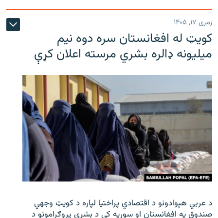
زمری ۱۷, ۱۴۰۵
کویټ له افغانستان سره دوه نیم
میلیونه ډالره بشري مرسته اعلان کړې
د عربي هېوادونو د اقتصادي پراختیا لپاره د کویټ وجهي
صندوق په افغانستان او سوریه کې د بشري پروګرامونو د