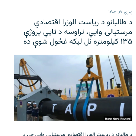
زمری ۱۷, ۱۴۰۵
د طالبانو د ریاست الوزرا اقتصادي
مرستیالۍ وایي، تراوسه د تاپي پروژې
۱۳۵ کیلومتره نل لیکه غځول شوې ده
د طالبانو د ریاست الوزرا اقتصادي مرستیالۍ وایي چې د