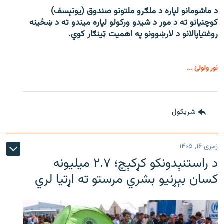
د ماشومانو لپاره د ملګرو ملتونو صندوق (یونېسف)
کوچنیانو ته د مور د شیدو ورکولو لپاره میندو ته د ښځینه
روغتیاپالانو د لارښوونو په اهمیت ټینګار کوي.
نور ولولئ ...
شريکول
زمری ۱۶, ۱۴۰۵
د راستنېدونکو کړکېچ؛ ۲.۷ میلیونه
کسان بېړنیو بشري مرستو ته اړتیا لري