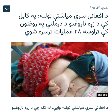
زمری ۱۷, ۱۴۰۵
د افغاني سرې میاشتې ټولنه: په کابل
کې د زړه ناروغیو د درملنې په روغتون
کې تراوسه ۲۸ عملیات ترسره شوي
د افغاني سرې میاشتې ټولنه وایي، له کله چې د زړه ناروغیو