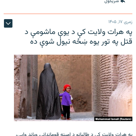
شريکول
زمری ۱۷, ۱۴۰۵
په هرات ولایت کې د یوې ماشومې د
قتل په تور یوه ښځه نیول شوې ده
په هرات ولایت کې د طالبانو د امینه قوماندانۍ ویاند وايي،