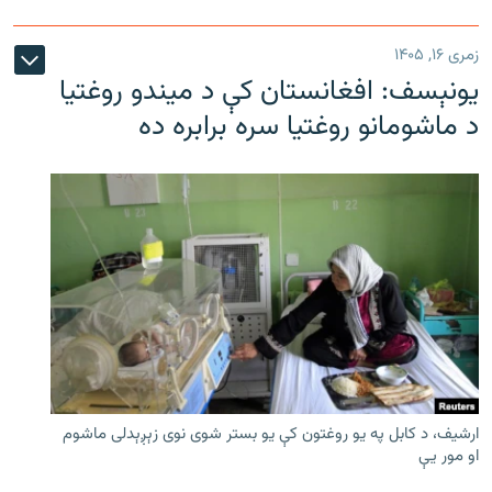
زمری ۱۶, ۱۴۰۵
یونېسف: افغانستان کې د میندو روغتیا
د ماشومانو روغتیا سره برابره ده
ارشیف، د کابل په یو روغتون کې یو بستر شوی نوی زېږېدلی ماشوم
او مور یې