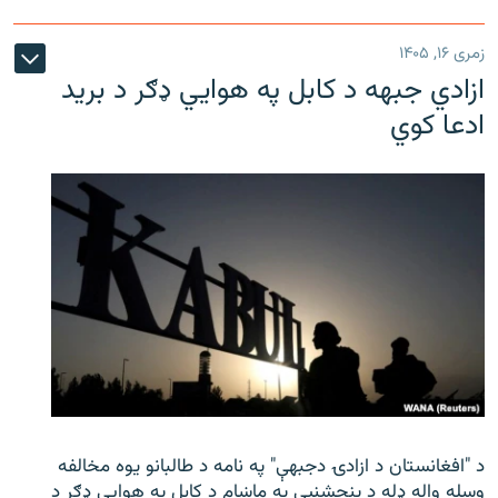
زمری ۱۶, ۱۴۰۵
ازادي جبهه د کابل په هوايي ډګر د برید
ادعا کوي
د "افغانستان د ازادۍ دجبهې" په نامه د طالبانو یوه مخالفه
وسله واله ډله د پنجشنبې په ماښام د کابل په هوايي ډګر د