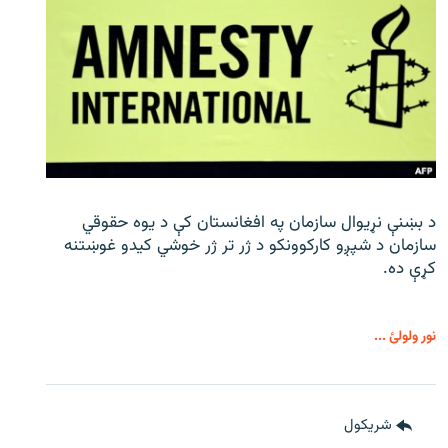
د بښنې نړیوال سازمان په افغانستان کې د یوه حقوقي
سازمان د شپږو کارکوونکو د ژر تر ژر خوشي کیدو غوښتنه
کړې ده.
نور ولولئ ...
شريکول