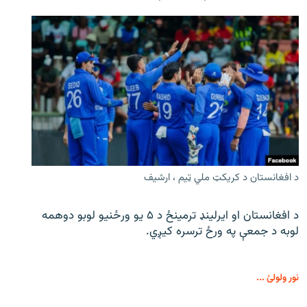
د افغانستان د کریکټ ملي ټیم ، ارشیف
د افغانستان او ایرلینډ ترمینځ د ۵ یو ورځنیو لوبو دوهمه
لوبه د جمعې په ورځ ترسره کیږي.
نور ولولئ ...