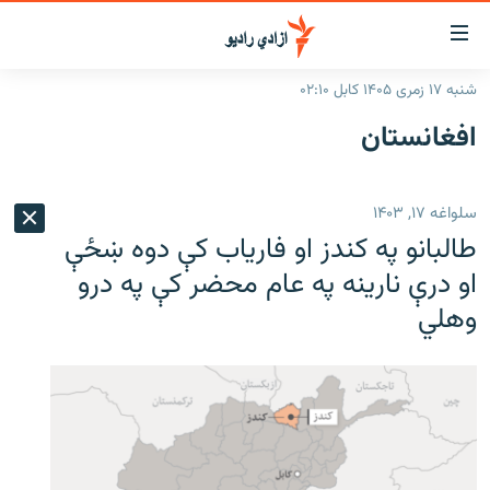
اسرسۍ
ړ
شنبه ۱۷ زمری ۱۴۰۵ کابل ۰۲:۱۰
ېنکونه
کورپاڼه
افغانستان
صلي
راپورونه
تن
خبرونه
افغانستان
ه
سلواغه ۱۷, ۱۴۰۳
رتلل
د خپرونو جدول
سیمه
افغانستان
طالبانو په کندز او فاریاب کې دوه ښځې
صلي
مرکې
نړۍ
منځنی ختیځ
ېنو
او درې نارینه په عام محضر کې په درو
ه
وهلي
اونیزې خپرونې
نړۍ
رتلل
انځوریزه برخه
ټون
ورزش
اڼې
ه
د کډوالۍ بحران
راجعه
'کووېډ-۱۹'