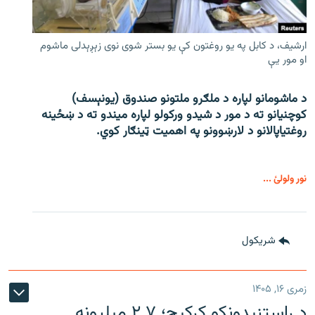
ارشیف، د کابل په یو روغتون کې یو بستر شوی نوی زېږېدلی ماشوم
او مور یې
د ماشومانو لپاره د ملګرو ملتونو صندوق (یونېسف)
کوچنیانو ته د مور د شیدو ورکولو لپاره میندو ته د ښځینه
روغتیاپالانو د لارښوونو په اهمیت ټینګار کوي.
نور ولولئ ...
شريکول
زمری ۱۶, ۱۴۰۵
د راستنېدونکو کړکېچ؛ ۲.۷ میلیونه