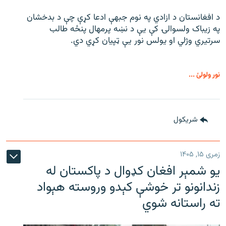
د افغانستان د ازادي په نوم جبهې ادعا کړې چې د بدخشان
په زیباک ولسوالۍ کې يې د نښه پرمهال پنځه طالب
سرتیري وژلي او یولس نور يې ټپیان کړي دي.
نور ولولئ ...
شريکول
زمری ۱۵, ۱۴۰۵
یو شمېر افغان کډوال د پاکستان له
زندانونو تر خوشې کېدو وروسته هېواد
ته راستانه شوي