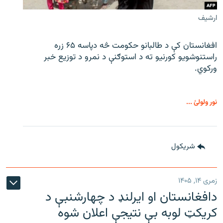
ارشیف
افغانستان کې د طالبانو حکومت څه دپاسه ۶۵ زره
راستنوشویو کورنیو ته د استوګنې د نمرو د توزیع خبر
ورکوي.
نور ولولئ ...
شريکول
زمری ۱۴, ۱۴۰۵
دافغانستان او ایرلنډ د چهارشنبې د
کریکټ لوبه بې نتیجې اعلان شوه