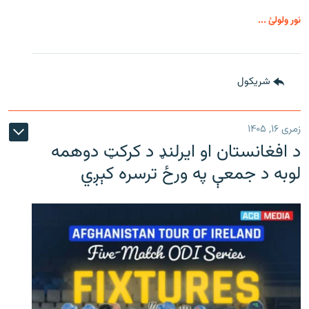
نور ولولئ ...
شريکول
زمری ۱۶, ۱۴۰۵
د افغانستان او ایرلنډ د کرکټ دوهمه
لوبه د جمعې په ورځ ترسره کېږي