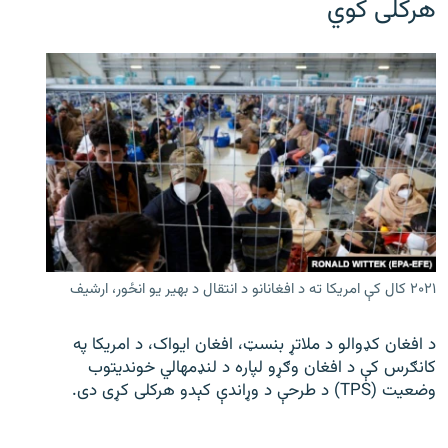
هرکلی کوي
۲۰۲۱ کال کې امریکا ته د افغانانو د انتقال د بهیر یو انځور، ارشیف
د افغان کډوالو د ملاتړ بنسټ، افغان ایواک، د امریکا په
کانګرس کې د افغان وګړو لپاره د لنډمهالي خوندیتوب
وضعیت (TPS) د طرحې د وړاندې کېدو هرکلی کړی دی.