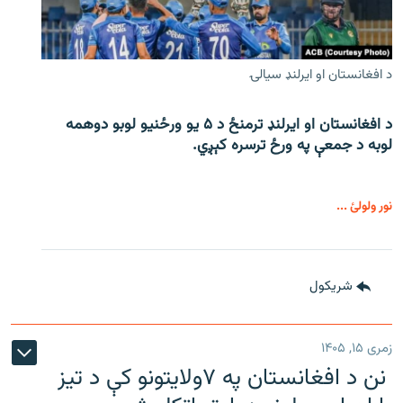
د افغانستان او ایرلنډ سیالۍ
د افغانستان او ایرلنډ ترمنځ د ۵ یو ورځنیو لوبو دوهمه
لوبه د جمعې په ورځ ترسره کېږي.
نور ولولئ ...
شريکول
زمری ۱۵, ۱۴۰۵
نن د افغانستان په ۷ولایتونو کې د تیز