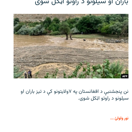
باران او سیلونو د راوتو اټکل شوی
نن پنجشنبې د افغانستان په ۷ولایتونو کې د تیز باران او
سیلونو د راوتو اټکل شوی.
نور ولولئ ...