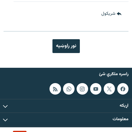
شريکول
نور راوښيه
راسره ملګري شئ
اړيکه
معلومات