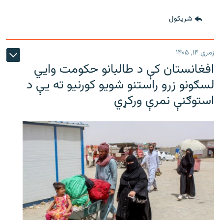
شريکول
زمری ۱۴, ۱۴۰۵
افغانستان کې د طالبانو حکومت وايي
لسګونو زرو راستنو شویو کورنیو ته یې د
استوګنې نمرې ورکړي