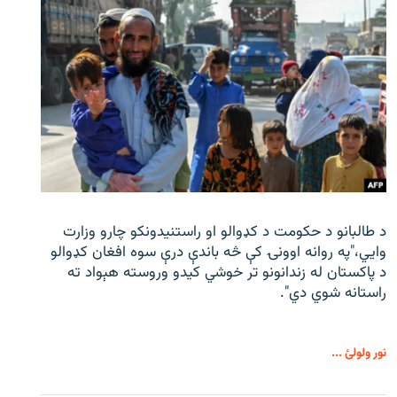
د طالبانو د حکومت د کډوالو او راستنیدونکو چارو وزارت
وايي،"په روانه اوونۍ کې څه باندې درې سوه افغان کډوالو
د پاکستان له زندانونو تر خوشي کیدو وروسته هېواد ته
راستانه شوي دي".
نور ولولئ ...