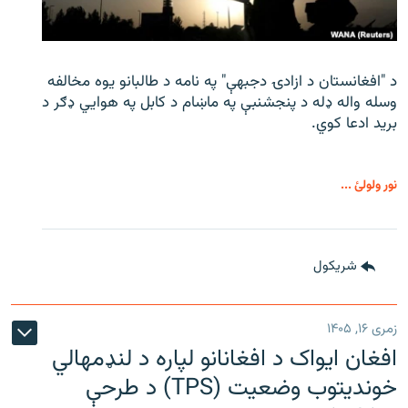
د "افغانستان د ازادۍ دجبهې" په نامه د طالبانو یوه مخالفه
وسله واله ډله د پنجشنبې په ماښام د کابل په هوايي ډګر د
برید ادعا کوي.
نور ولولئ ...
شريکول
زمری ۱۶, ۱۴۰۵
افغان ایواک د افغانانو لپاره د لنډمهالي
خوندیتوب وضعیت (TPS) د طرحې