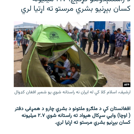
کسان بېړنیو بشري مرستو ته اړتیا لري
ارشیف، اسلام کلا کې له ایران نه راستانه شوي یو شمېر افغان کډوال
افغانستان کې د ملګرو ملتونو د بشري چارو د همږغۍ دفتر
( اوچا) وايي سږکال هېواد ته راستانه شوي ۲.۷ میلیونه
کسان بېړنیو بشري مرستو ته اړتیا لري.