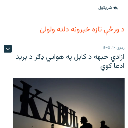
شريکول
د ورځې تازه خبرونه دلته ولولئ
زمری ۱۶, ۱۴۰۵
ازادي جبهه د کابل په هوايي ډګر د برید
ادعا کوي