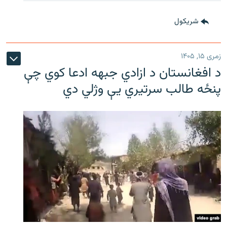
شريکول
زمری ۱۵, ۱۴۰۵
د افغانستان د ازادي جبهه ادعا کوي چې
پنځه طالب سرتیري يې وژلي دي