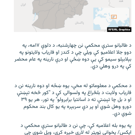
اړیکه
دري پاڼه
Azadi English
د طالبانو سترې محکمې نن چهارشنبه، د دلوې ۱۷مه، په
راسره ملګري شئ
دوو جلا اعلامیو کې ویلي چې د کندز او فاریاب ولایتونو په
بېلابېلو سیمو کې یې دوه ښځې او درې نارینه په عام محضر
کې په درو وهلي دي.
د ازادې اروپا/ ازادي راډيو ټولې پاڼې
د محکمې د معلوماتو له مخې، یوه ښځه او دوه نارینه نن د
فاریاب ولایت د بلڅراغ په ولسوالۍ کې د "کور څخه تېښتې
او د بل چا تېښتې ته د اسانتیا برابرولو" په تور، هر یو ۳۹
دورو وهل شوي او پر دې سربېره په یو کال بند محکوم
شوي دي.
په یوه بله اعلامیه کې، چې نن د طالبانو سترې محکمې د
ایکس/ پخواني ټویټر له لارې خپره کړې، ویل شوي چې