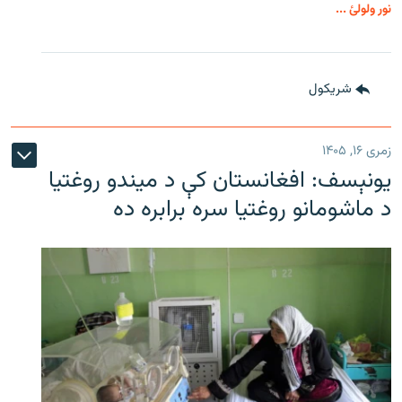
نور ولولئ ...
شريکول
زمری ۱۶, ۱۴۰۵
یونېسف: افغانستان کې د میندو روغتیا
د ماشومانو روغتیا سره برابره ده