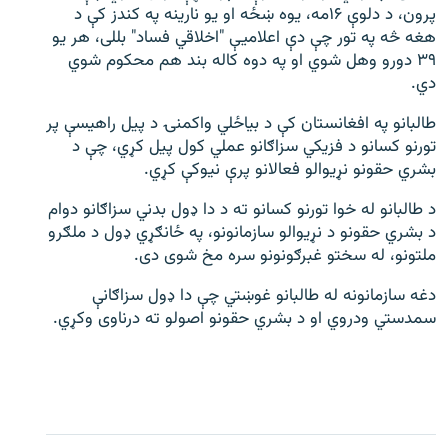
پرون، د دلوې ۱۶مه، یوه ښځه او یو نارینه په کندز کې د
هغه څه په تور چې دې اعلامیې "اخلاقي فساد" بللی، هر یو
۳۹ دورو وهل شوي او په دوه کاله بند هم محکوم شوي
دي.
طالبانو په افغانستان کې د بیاځلي واکمنۍ د پیل راهیسې پر
تورنو کسانو د فزیکي سزاګانو عملي کول پیل کړي، چې د
بشري حقونو نړیوالو فعالانو پرې نیوکې کړي.
د طالبانو له خوا تورنو کسانو ته د دا ډول بدني سزاګانو دوام
د بشري حقونو د نړیوالو سازمانونو، په ځانګړي ډول د ملګرو
ملتونو، له سختو غبرګونونو سره مخ شوی دی.
دغه سازمانونه له طالبانو غوښتي چې دا ډول سزاګانې
سمدستي ودروي او د بشري حقونو اصولو ته درناوی وکړي.