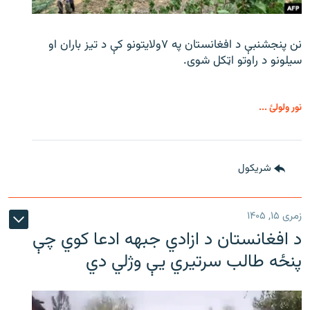
نن پنجشنبې د افغانستان په ۷ولایتونو کې د تیز باران او
سیلونو د راوتو اټکل شوی.
نور ولولئ ...
شريکول
زمری ۱۵, ۱۴۰۵
د افغانستان د ازادي جبهه ادعا کوي چې
پنځه طالب سرتیري يې وژلي دي