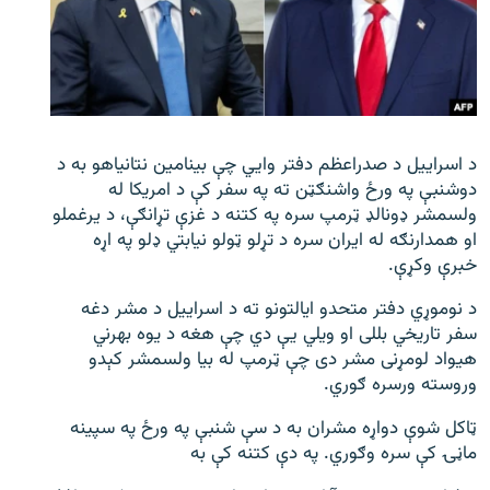
اړیکه
دري پاڼه
Azadi English
د اسراییل د صدراعظم دفتر وایي چې بینامین نتانیاهو به د
راسره ملګري شئ
دوشنبې په ورځ واشنګټن ته په سفر کې د امریکا له
ولسمشر ډونالډ ټرمپ سره په کتنه د غزې تړانګې، د یرغملو
او همدارنګه له ایران سره د تړلو ټولو نیابتي ډلو په اړه
خبرې وکړې.
د ازادې اروپا/ ازادي راډيو ټولې پاڼې
د نوموړي دفتر متحدو ایالتونو ته د اسراییل د مشر دغه
سفر تاریخي بللی او ویلي یې دي چې هغه د یوه بهرني
هیواد لومړنی مشر دی چې ټرمپ له بیا ولسمشر کېدو
وروسته ورسره ګوري.
ټاکل شوې دواړه مشران به د سې شنبې په ورځ په سپینه
ماڼۍ کې سره وګوري. په دې کتنه کې به