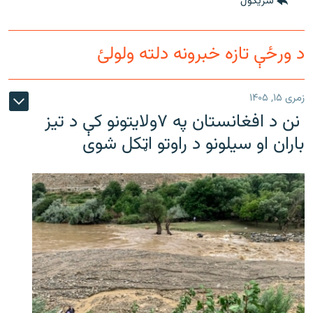
شريکول
د ورځې تازه خبرونه دلته ولولئ
زمری ۱۵, ۱۴۰۵
نن د افغانستان په ۷ولایتونو کې د تیز
باران او سیلونو د راوتو اټکل شوی