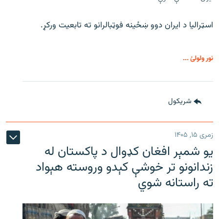
اسټرالیا د ایران دوو ښځینه فوټبالرانو ته تابعیت ورکړ.
نور ولولئ ...
شريکول
زمری ۱۵, ۱۴۰۵
یو شمېر افغان کډوال د پاکستان له
زندانونو تر خوشې کېدو وروسته هېواد
ته راستانه شوي