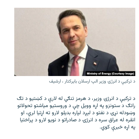
د ترکیې د انرژۍ وزیر الپ ارسلان بایرکتار ، ارشیف
د ترکیې د انرژۍ وزیر، د هرمز تنګي له لارې د کښتیو د تګ
راتګ د ستونزو په اړه وویل چې د وروستیو میاشتو تحولاتو
وښودله نړۍ د نفتو د لېږد لپاره بدیلو لارو ته اړتیا لري، او
انقره له عراق سره د انرژۍ د صادراتو د نویو لارو د پراختیا
په اړه خبرې کوي.