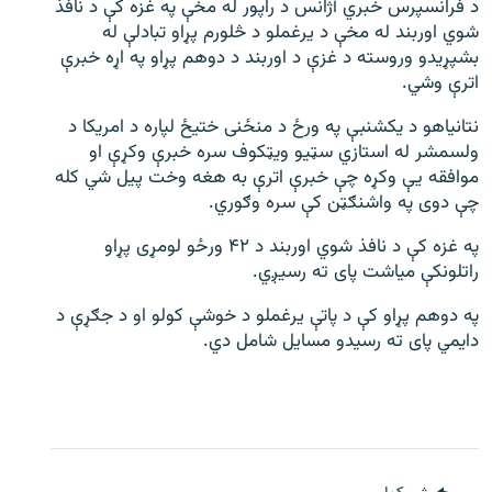
د فرانسپرس خبري آژانس د راپور له مخې په غزه کې د نافذ
شوي اوربند له مخې د یرغملو د څلورم پړاو تبادلې له
بشپړیدو وروسته د غزې د اوربند د دوهم پړاو په اړه خبرې
اترې وشي.
نتانیاهو د یکشنبې په ورځ د منځنی ختیځ لپاره د امریکا د
ولسمشر له استازي سټیو ویټکوف سره خبرې وکړې او
موافقه یې وکړه چې خبرې اترې به هغه وخت پیل شي کله
چې دوی په واشنګټن کې سره وګوري.
په غزه کې د نافذ شوي اوربند د ۴۲ ورځو لومړی پړاو
راتلونکې میاشت پای ته رسیږي.
په دوهم پړاو کې د پاتې یرغملو د خوشې کولو او د جګړې د
دایمي پای ته رسیدو مسایل شامل دي.