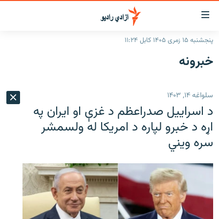
اسرسۍ
ړ
پنجشنبه ۱۵ زمری ۱۴۰۵ کابل ۱۱:۲۴
ېنکونه
کورپاڼه
خبرونه
صلي
راپورونه
تن
خبرونه
افغانستان
ه
سلواغه ۱۴, ۱۴۰۳
رتلل
د خپرونو جدول
سیمه
افغانستان
د اسراییل صدراعظم د غزې او ایران په
صلي
مرکې
نړۍ
منځنی ختیځ
ېنو
اړه د خبرو لپاره د امریکا له ولسمشر
ه
سره ویني
اونیزې خپرونې
نړۍ
رتلل
انځوریزه برخه
ټون
ورزش
اڼې
ه
د کډوالۍ بحران
راجعه
'کووېډ-۱۹'