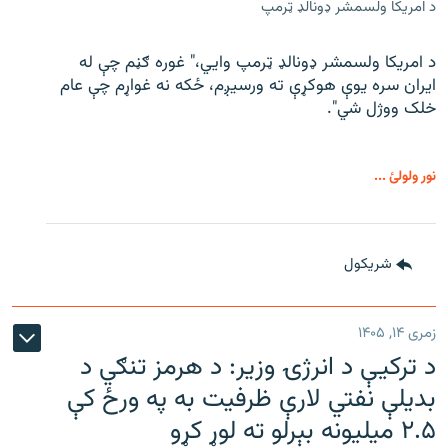
د امریکا ولسمشر ډونالډ ټرمپ
د امریکا ولسمشر ډونالډ ټرمپ وايي،" غوره ګڼم چې له
ایران سره یوې هوکړې ته ورسیږم، ځکه نه غواړم چې عام
خلک ووژل شي".
نور ولولئ ...
شريکول
زمری ۱۴, ۱۴۰۵
د ترکیې د انرژۍ وزیر: د هرمز تنګي د
بدیلې نفتي لارې ظرفیت به په ورځ کې
۲.۵ میلیونه بېرلو ته لوړ کړو