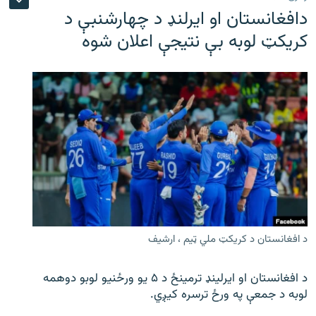
دافغانستان او ایرلنډ د چهارشنبې د
کریکټ لوبه بې نتیجې اعلان شوه
د افغانستان د کریکټ ملي ټیم ، ارشیف
د افغانستان او ایرلینډ ترمینځ د ۵ یو ورځنیو لوبو دوهمه
لوبه د جمعې په ورځ ترسره کیږي.