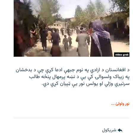
د افغانستان د ازادي په نوم جبهې ادعا کړې چې د بدخشان
په زیباک ولسوالۍ کې يې د نښه پرمهال پنځه طالب
سرتیري وژلي او یولس نور يې ټپیان کړي دي.
نور ولولئ ...
شريکول