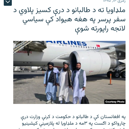
زمری ۱۴, ۱۴۰۵
ملډاویا ته د طالبانو د درې کسیز پلاوي د
سفر پرسر په هغه هیواد کې سیاسي
لانجه راپورته شوې
په افغانستان کې د طالبانو د حکومت د کرنې وزارت درې
چارواکو د اګست په ۳مه د ملډاویا له پلازمینې کیشینیو