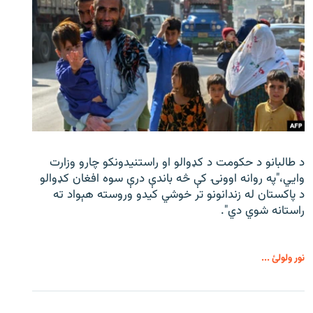
د طالبانو د حکومت د کډوالو او راستنیدونکو چارو وزارت
وايي،"په روانه اوونۍ کې څه باندې درې سوه افغان کډوالو
د پاکستان له زندانونو تر خوشي کیدو وروسته هېواد ته
راستانه شوي دي".
نور ولولئ ...