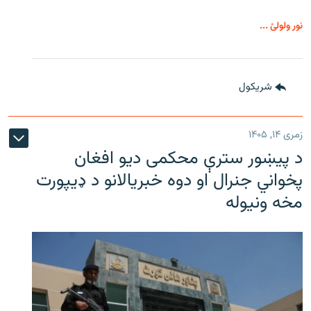
نور ولولئ ...
شريکول
زمری ۱۴, ۱۴۰۵
د پیښور سترې محکمی دیو افغان
پخواني جنرال او دوه خبریالانو د ډیپورت
مخه ونیوله