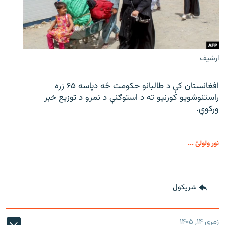
ارشیف
افغانستان کې د طالبانو حکومت څه دپاسه ۶۵ زره
راستنوشویو کورنیو ته د استوګنې د نمرو د توزیع خبر
ورکوي.
نور ولولئ ...
شريکول
زمری ۱۴, ۱۴۰۵