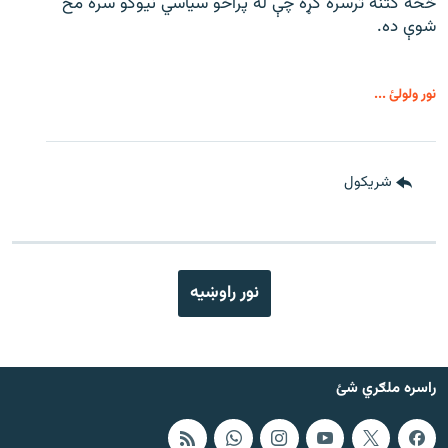
څخه کتنه ترسره کړه چې له پراخو سیاسي نیوکو سره مخ
شوې ده.
نور ولولئ ...
شريکول
نور راوښيه
راسره ملګري شئ