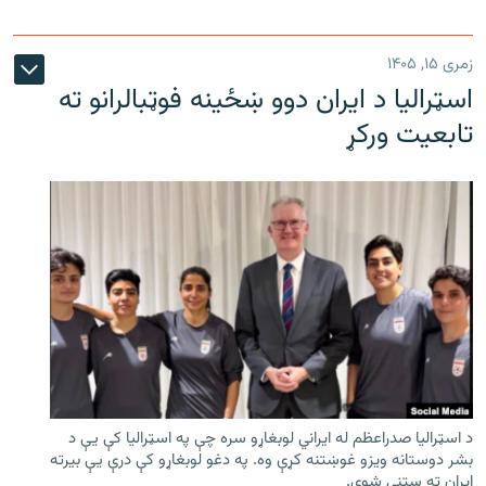
زمری ۱۵, ۱۴۰۵
اسټرالیا د ایران دوو ښځینه فوټبالرانو ته
تابعیت ورکړ
د اسټرالیا صدراعظم له ایراني لوبغاړو سره چې په اسټرالیا کې يې د
بشر دوستانه ویزو غوښتنه کړې وه. په دغو لوبغاړو کې درې يې بیرته
ایران ته ستنې شوې.