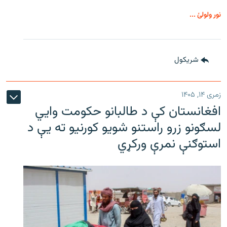
نور ولولئ ...
شريکول
زمری ۱۴, ۱۴۰۵
افغانستان کې د طالبانو حکومت وايي
لسګونو زرو راستنو شویو کورنیو ته یې د
استوګنې نمرې ورکړي