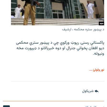
د پیښور ستره محکمه ، ارشیف
پاکستاني رسنۍ رپوټ ورکوي چې د پیښور سترې محکمی
دیو افغان پخواني جنرال او دوه خبریالانو د ډیپورت مخه
ونیوله.
نور ولولئ ...
شريکول