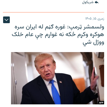
شريکول
زمری ۱۵, ۱۴۰۵
ولسمشر ټرمپ: غوره ګڼم له ایران سره
هوکړه وکړم ځکه نه غواړم چې عام خلک
ووژل شي