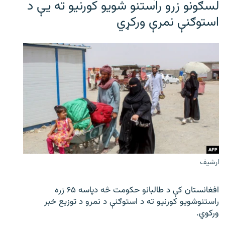
لسګونو زرو راستنو شویو کورنیو ته یې د
استوګنې نمرې ورکړي
ارشیف
افغانستان کې د طالبانو حکومت څه دپاسه ۶۵ زره
راستنوشویو کورنیو ته د استوګنې د نمرو د توزیع خبر
ورکوي.