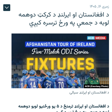
زمری ۱۶, ۱۴۰۵
د افغانستان او ایرلنډ د کرکټ دوهمه
لوبه د جمعې په ورځ ترسره کېږي
د افغانستان او ایرلنډ سیالۍ
د افغانستان او ایرلنډ ترمنځ د ۵ یو ورځنیو لوبو دوهمه