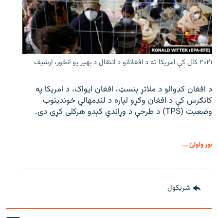
۲۰۲۱ کال کې امریکا ته د افغانانو د انتقال د بهیر یو انځور، ارشیف
د افغان کډوالو د ملاتړ بنسټ، افغان ایواک، د امریکا په
کانګرس کې د افغان وګړو لپاره د لنډمهالي خوندیتوب
وضعیت (TPS) د طرحې د وړاندې کېدو هرکلی کړی دی.
نور ولولئ ...
شريکول