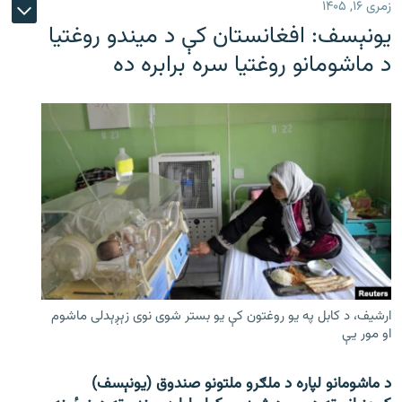
زمری ۱۶, ۱۴۰۵
یونېسف: افغانستان کې د میندو روغتیا
د ماشومانو روغتیا سره برابره ده
ارشیف، د کابل په یو روغتون کې یو بستر شوی نوی زېږېدلی ماشوم
او مور یې
د ماشومانو لپاره د ملګرو ملتونو صندوق (یونېسف)