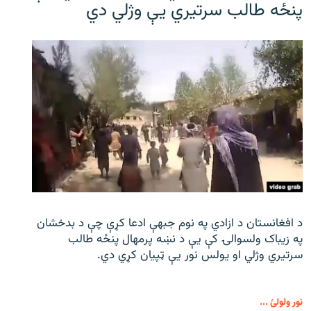
پنځه طالب سرتیري يې وژلي دي
د افغانستان د ازادي په نوم جبهې ادعا کړې چې د بدخشان
په زیباک ولسوالۍ کې يې د نښه پرمهال پنځه طالب
سرتیري وژلي او یولس نور يې ټپیان کړي دي.
نور ولولئ ...