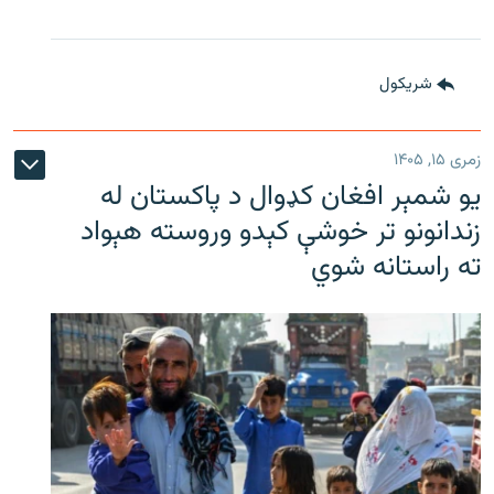
شريکول
زمری ۱۵, ۱۴۰۵
یو شمېر افغان کډوال د پاکستان له
زندانونو تر خوشې کېدو وروسته هېواد
ته راستانه شوي