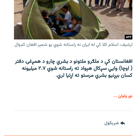
ارشیف، اسلام کلا کې له ایران نه راستانه شوي یو شمېر افغان کډوال
افغانستان کې د ملګرو ملتونو د بشري چارو د همږغۍ دفتر
( اوچا) وايي سږکال هېواد ته راستانه شوي ۲.۷ میلیونه
کسان بېړنیو بشري مرستو ته اړتیا لري.
نور ولولئ ...
شريکول