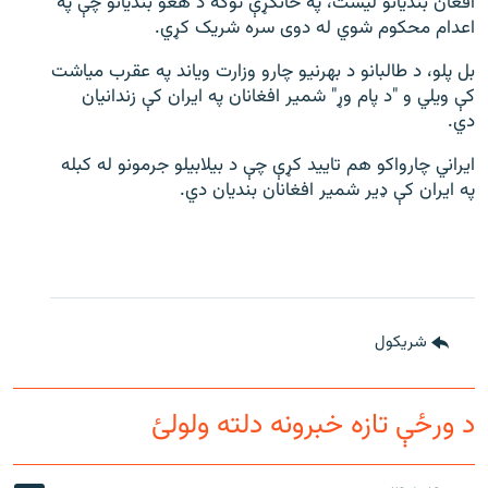
افغان بندیانو لیست، په ځانګړې توګه د هغو بندیانو چې په
اعدام محکوم شوي له دوی سره شریک کړي.
بل پلو، د طالبانو د بهرنیو چارو وزارت ویاند په عقرب میاشت
کې ویلي و "د پام وړ" شمیر افغانان په ایران کې زندانیان
دي.
ایراني چارواکو هم تایید کړې چې د بیلابیلو جرمونو له کبله
په ایران کې ډیر شمیر افغانان بندیان دي.
شريکول
د ورځې تازه خبرونه دلته ولولئ