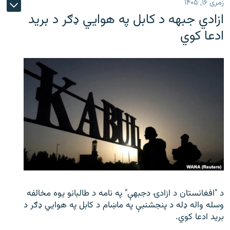
زمری ۱۶, ۱۴۰۵
ازادي جبهه د کابل په هوايي ډګر د برید
ادعا کوي
د "افغانستان د ازادۍ دجبهې" په نامه د طالبانو یوه مخالفه
وسله واله ډله د پنجشنبې په ماښام د کابل په هوايي ډګر د
برید ادعا کوي.