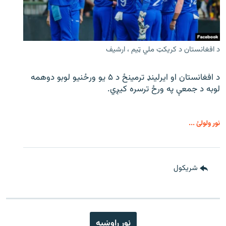
د افغانستان د کریکټ ملي ټیم ، ارشیف
د افغانستان او ایرلینډ ترمینځ د ۵ یو ورځنیو لوبو دوهمه
لوبه د جمعې په ورځ ترسره کیږي.
نور ولولئ ...
شريکول
نور راوښيه