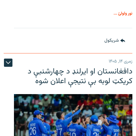
نور ولولئ ...
شريکول
زمری ۱۴, ۱۴۰۵
دافغانستان او ایرلنډ د چهارشنبې د
کریکټ لوبه بې نتیجې اعلان شوه