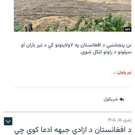
نن پنجشنبې د افغانستان په ۷ولایتونو کې د تیز باران او
سیلونو د راوتو اټکل شوی.
نور ولولئ ...
شريکول
زمری ۱۵, ۱۴۰۵
د افغانستان د ازادي جبهه ادعا کوي چې