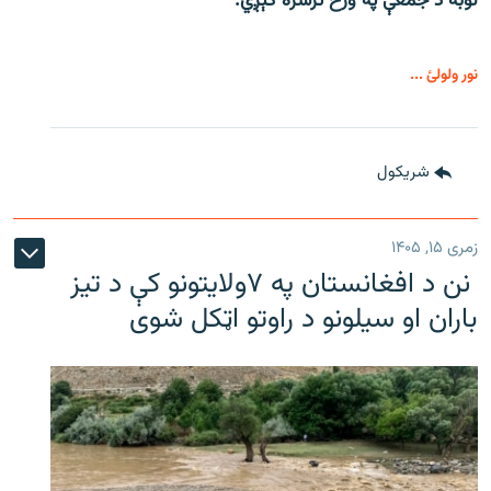
لوبه د جمعې په ورځ ترسره کېږي.
نور ولولئ ...
شريکول
زمری ۱۵, ۱۴۰۵
نن د افغانستان په ۷ولایتونو کې د تیز
باران او سیلونو د راوتو اټکل شوی