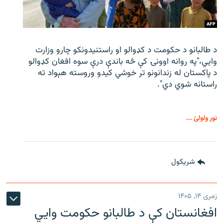
د طالبانو د حکومت د کډوالو او راستنیدونکو چارو وزارت
وايي،"په روانه اوونۍ کې څه باندې درې سوه افغان کډوالو
د پاکستان له زندانونو تر خوشي کیدو وروسته هېواد ته
راستانه شوي دي".
نور ولولئ ...
شريکول
زمری ۱۴, ۱۴۰۵
افغانستان کې د طالبانو حکومت وايي