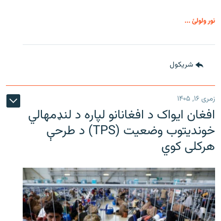
نور ولولئ ...
شريکول
زمری ۱۶, ۱۴۰۵
افغان ایواک د افغانانو لپاره د لنډمهالي
خوندیتوب وضعیت (TPS) د طرحې
هرکلی کوي