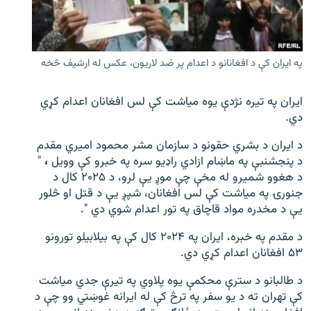
اړیکه
دري پاڼه
په ایران کې د افغانانو د اعدام پر ضد لاریون، عکس له ارشیف څخه
Azadi English
ایران په تیره نژدې یوه میاشت کې لس افغانان اعدام کړي
راسره ملګري شئ
دي.
د ایران د بشري حقونو د سازمان مشر محمود امیري مقدم
د پنجشنبې په ماښام ازادي راډیو سره په خبرو کې وویل
،
"
د ازادې اروپا/ ازادي راډيو ټولې پاڼې
د هغوو شمیرو له مخې چې موږ یې لرو، د ۲۰۲۵ کال د
جنورۍ په میاشت کې لس افغانان، شپږ یې د قتل او څلور
یې د مخدره مواد قاچاق په تور اعدام شوي دي ".
د مقدم په خبره، ایران په ۲۰۲۴ کال کې په بیلابیلو تورونو
۵۳ افغانان اعدام کړي دي.
د طالبانو د سترې محکمې یوه پلاوي په تیرې جدي میاشت
کې تهران ته د یو سفر په ترڅ کې له ایرانه غوښتي وو چې د