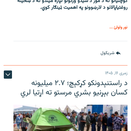
کوچنیانو ته د مور د شیدو ورکولو لپاره میندو ته د ښځینه
روغتیاپالانو د لارښوونو په اهمیت ټینګار کوي.
نور ولولئ ...
شريکول
زمری ۱۶, ۱۴۰۵
د راستنېدونکو کړکېچ؛ ۲.۷ میلیونه
کسان بېړنیو بشري مرستو ته اړتیا لري