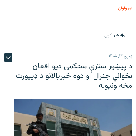
نور ولولئ ...
شريکول
زمری ۱۴, ۱۴۰۵
د پیښور سترې محکمی دیو افغان
پخواني جنرال او دوه خبریالانو د ډیپورت
مخه ونیوله