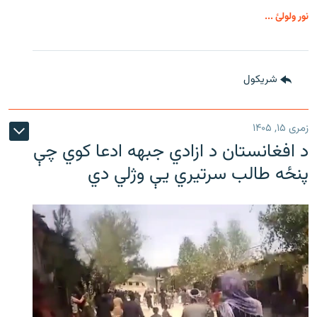
نور ولولئ ...
شريکول
زمری ۱۵, ۱۴۰۵
د افغانستان د ازادي جبهه ادعا کوي چې
پنځه طالب سرتیري يې وژلي دي