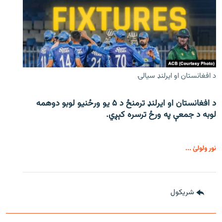
د افغانستان او ایرلنډ سیالۍ
د افغانستان او ایرلنډ ترمنځ د ۵ یو ورځنیو لوبو دوهمه
لوبه د جمعې په ورځ ترسره کېږي.
نور ولولئ ...
شريکول