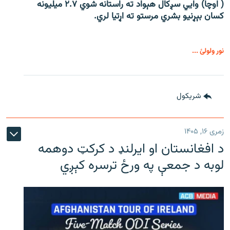
( اوچا) وايي سږکال هېواد ته راستانه شوي ۲.۷ میلیونه
کسان بېړنیو بشري مرستو ته اړتیا لري.
نور ولولئ ...
شريکول
زمری ۱۶, ۱۴۰۵
د افغانستان او ایرلنډ د کرکټ دوهمه
لوبه د جمعې په ورځ ترسره کېږي