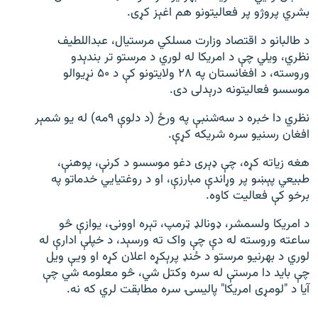
بشري پروژو پر فعالیتونو هم اغېز کړی.
د طالبانو د اقتصاد وزارت مسلکي مرستیال، عبداللطیف
نظري، ویلي چې د امریکا له لوري د مرستو تر بندېدو
وروسته، د افغانستان په ۲۸ ولایتونو کې د ۵۰ نړیوالو
موسسو فعالیتونه درېدلی دی.
نظري دا خبره د سه‌شنبې په ورځ (د دلوې ۹مه) له یو شمېر
افغان رسنیو سره شریکه کړې.
هغه زیاته کړه، چې ډېری دغو موسسو د کرنې، پوهنې،
طبیعي پېښو پر وړاندې مبارزې، او د روغتیایي خدماتو په
برخو کې فعالیت کاوه.
د امریکا ولسمشر، ډونالډ ټرمپ، تېره اوونۍ، یوازې څو
ساعته وروسته له دې چې واک ته ورسېد، د خپلې ادارې له
لوري د بهرنيو مرستو د ځنډ پرېکړه اعلان کړه او ویې ویل
چې باید دا مرستې له سره وکتل شي، څو معلومه شي چې
آیا د "لومړی امریکا" پالیسۍ سره مطابقت لري که نه.