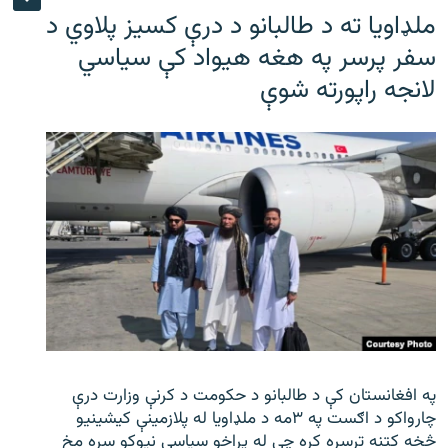
ملډاویا ته د طالبانو د درې کسیز پلاوي د
سفر پرسر په هغه هیواد کې سیاسي
لانجه راپورته شوې
په افغانستان کې د طالبانو د حکومت د کرنې وزارت درې
چارواکو د اګست په ۳مه د ملډاویا له پلازمینې کیشینیو
څخه کتنه ترسره کړه چې له پراخو سیاسي نیوکو سره مخ