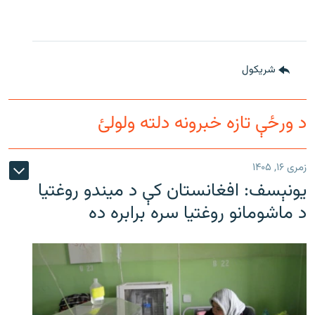
شريکول
د ورځې تازه خبرونه دلته ولولئ
زمری ۱۶, ۱۴۰۵
یونېسف: افغانستان کې د میندو روغتیا
د ماشومانو روغتیا سره برابره ده