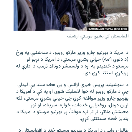
اړیکه
دري پاڼه
Azadi English
افغانستان کې بشري مرستې، ارشیف
راسره ملګري شئ
د امریکا د بهرنیو چارو وزیر مارکو روبیو، د سه‌شنبې په ورځ
(د دلوې ۹مه) حیاتي بشري مرستې، د امریکا د نړیوالو
مرستو د ځنډیدو په اړه د ولسمشر ډونالډ ټرمپ د ادارې له
پریکړې استثنا کړي دي.
د ازادې اروپا/ ازادي راډيو ټولې پاڼې
د اسوشیتید پریس خبري اژانس وايي هغه سند یې لیدلی
چې د مارکو روبیو له خوا لاسلیک شوی او په کې د امریکا د
بهرنیو چارو وزیر موافقه کړې چې حیاتي بشري مرستې، لکه
اړین درمل، روغتیایي خدمات، خواړه، سرپناه، او نور
معیشتي ملاتړ، لږ تر لږه موقتاً، پر بهرنيو مرستو د امریکا د
بندیز څخه مستثنی کړي.
طالبان وایي، د امریکا د بهرنيو مرستو ځنډ د افغانستان د