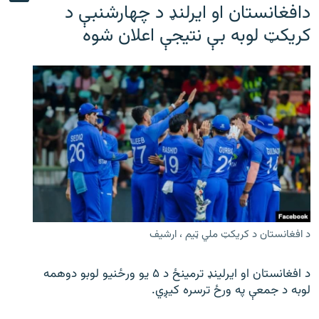
دافغانستان او ایرلنډ د چهارشنبې د
کریکټ لوبه بې نتیجې اعلان شوه
د افغانستان د کریکټ ملي ټیم ، ارشیف
د افغانستان او ایرلینډ ترمینځ د ۵ یو ورځنیو لوبو دوهمه
لوبه د جمعې په ورځ ترسره کیږي.