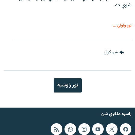
شوې ده.
نور ولولئ ...
شريکول
نور راوښيه
راسره ملګري شئ