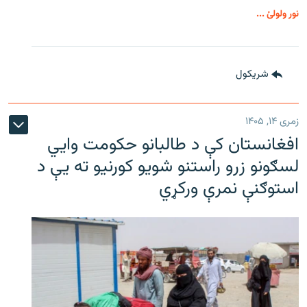
نور ولولئ ...
شريکول
زمری ۱۴, ۱۴۰۵
افغانستان کې د طالبانو حکومت وايي
لسګونو زرو راستنو شویو کورنیو ته یې د
استوګنې نمرې ورکړي