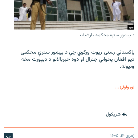
د پیښور ستره محکمه ، ارشیف
پاکستاني رسنۍ رپوټ ورکوي چې د پیښور سترې محکمی
دیو افغان پخواني جنرال او دوه خبریالانو د ډیپورت مخه
ونیوله.
نور ولولئ ...
شريکول
زمری ۱۴, ۱۴۰۵