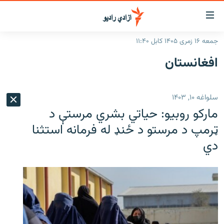
اسرسۍ
ړ
جمعه ۱۶ زمری ۱۴۰۵ کابل ۱۱:۴۰
ېنکونه
کورپاڼه
افغانستان
صلي
راپورونه
تن
خبرونه
افغانستان
ه
سلواغه ۱۰, ۱۴۰۳
رتلل
د خپرونو جدول
سیمه
افغانستان
مارکو روبیو: حیاتي بشري مرستې د
صلي
مرکې
نړۍ
منځنی ختیځ
ېنو
ټرمپ د مرستو د ځنډ له فرمانه استثنا
ه
دي
اونیزې خپرونې
نړۍ
رتلل
انځوریزه برخه
ټون
ورزش
اڼې
ه
د کډوالۍ بحران
راجعه
'کووېډ-۱۹'