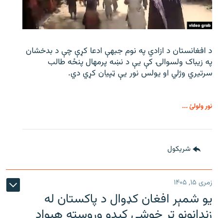
د افغانستان د ازادي په نوم جبهې ادعا کړې چې د بدخشان
په زیباک ولسوالۍ کې يې د نښه پرمهال پنځه طالب
سرتیري وژلي او یولس نور يې ټپیان کړي دي.
نور ولولئ ...
شريکول
زمری ۱۵, ۱۴۰۵
یو شمېر افغان کډوال د پاکستان له
زندانونو تر خوشې کېدو وروسته هېواد