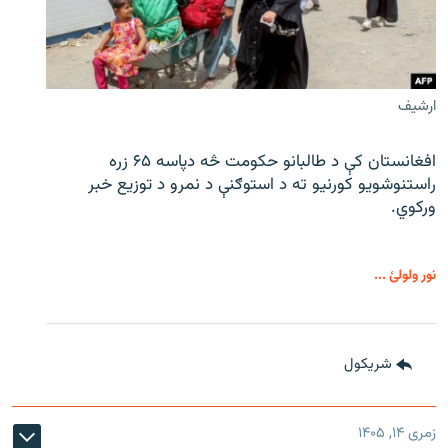
ارشیف
افغانستان کې د طالبانو حکومت څه دپاسه ۶۵ زره
راستنوشویو کورنیو ته د استوګنې د نمرو د توزیع خبر
ورکوي.
نور ولولئ ...
شريکول
زمری ۱۴, ۱۴۰۵