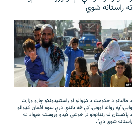
ته راستانه شوي
د طالبانو د حکومت د کډوالو او راستنیدونکو چارو وزارت
وايي،"په روانه اوونۍ کې څه باندې درې سوه افغان کډوالو
د پاکستان له زندانونو تر خوشي کیدو وروسته هېواد ته
راستانه شوي دي".