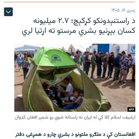
زمری ۱۶, ۱۴۰۵
د راستنېدونکو کړکېچ؛ ۲.۷ میلیونه
کسان بېړنیو بشري مرستو ته اړتیا لري
ارشیف، اسلام کلا کې له ایران نه راستانه شوي یو شمېر افغان کډوال
افغانستان کې د ملګرو ملتونو د بشري چارو د همږغۍ دفتر