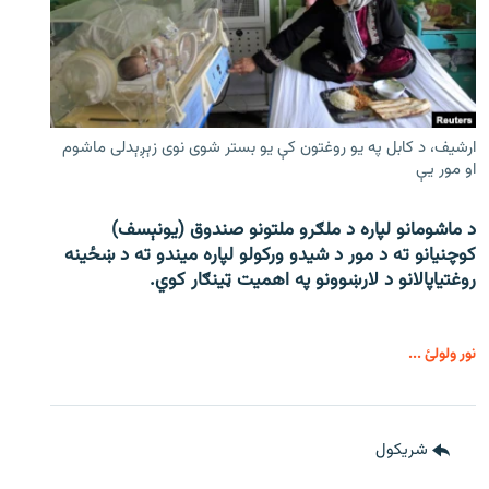
ارشیف، د کابل په یو روغتون کې یو بستر شوی نوی زېږېدلی ماشوم
او مور یې
د ماشومانو لپاره د ملګرو ملتونو صندوق (یونېسف)
کوچنیانو ته د مور د شیدو ورکولو لپاره میندو ته د ښځینه
روغتیاپالانو د لارښوونو په اهمیت ټینګار کوي.
نور ولولئ ...
شريکول