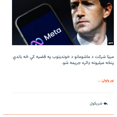
میټا شرکت د ماشومانو د خوندیتوب په قضیه کې څه باندې
پنځه میلیونه ډالره جریمه شو.
نور ولولئ ...
شريکول