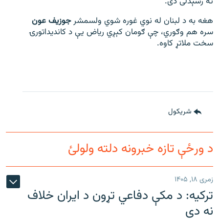
ته رسېدلی دی.
هغه به د لبنان له نوي غوره شوي ولسمشر
جوزیف عون
سره هم وګوري، چې ګومان کېږي ریاض یې د کاندیداتورۍ
سخت ملاتړ کاوه.
شريکول
د ورځې تازه خبرونه دلته ولولئ
زمری ۱۸, ۱۴۰۵
ترکیه: د مکې دفاعي تړون د ایران خلاف
نه دی