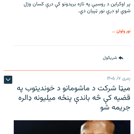
پر اوکراین د روسیې په تازه بریدونو کې درې کسان وژل
شوي او درې نور ټپیان دي.
نور ولولئ ...
شريکول
زمری ۱۷, ۱۴۰۵
میټا شرکت د ماشومانو د خوندیتوب په
قضیه کې څه باندې پنځه میلیونه ډالره
جریمه شو