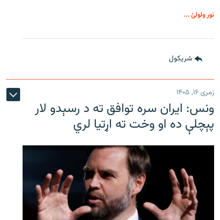
نور ولولئ ...
شريکول
زمری ۱۶, ۱۴۰۵
ونس: ایران سره توافق ته د رسېدو لار
پېچلې ده او وخت ته اړتیا لري