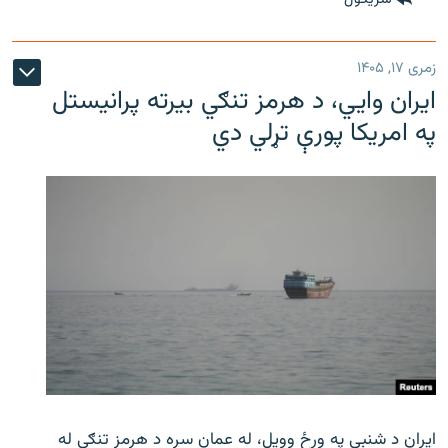
زمری ۱۷, ۱۴۰۵
ایران وایي، د هرمز تنګي بیرته پرانیستل
په امریکا پورې تړلي دي
ایران د شنبې په ورځ وویل، له عمان سره د هرمز تنګي له