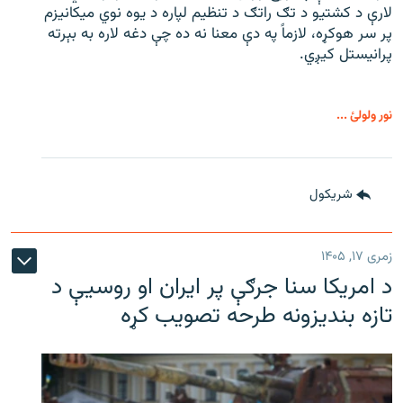
لارې د کشتیو د تګ راتګ د تنظیم لپاره د یوه نوي میکانیزم
پر سر هوکړه، لازماً په دې معنا نه ده چې دغه لاره به بېرته
پرانیستل کیږي.
نور ولولئ ...
شريکول
زمری ۱۷, ۱۴۰۵
د امریکا سنا جرګې پر ایران او روسیې د
تازه بندیزونه طرحه تصویب کړه