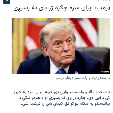
ټرمپ: ایران سره جګړه ژر پای ته رسیږي
د متحدو ایالاتو ولسمشر ډونالډ ترمپ
د متحدو ایالاتو ولسمشر وايي دی خپله ایران سره په خبرو
کې دخیل دی، جګړه ژر پای ته رسیږي او د هرمز تنګي د
پرانیستلو په هکله یو توافق کیدای شي ژر ترلاسه شي.