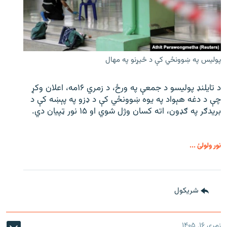
پولیس په ښوونځي کې د څیړنو په مهال
د تایلنډ پولیسو د جمعې په ورځ، د زمري ۱۶مه، اعلان وکړ
چې د دغه هېواد په یوه ښوونځي کې د ډزو په پېښه کې د
بریدګر په ګډون، اته کسان وژل شوي او ۱۵ نور ټپیان دي.
نور ولولئ ...
شريکول
زمری ۱۶, ۱۴۰۵