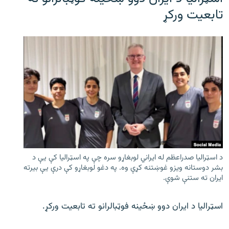
تابعیت ورکړ
د اسټرالیا صدراعظم له ایراني لوبغاړو سره چې په اسټرالیا کې يې د
بشر دوستانه ویزو غوښتنه کړې وه. په دغو لوبغاړو کې درې يې بیرته
ایران ته ستنې شوې.
اسټرالیا د ایران دوو ښځینه فوټبالرانو ته تابعیت ورکړ.