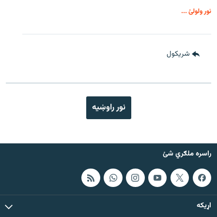
نور ولولئ ...
شريکول
نور راوښيه
راسره ملګري شئ
اړيکه