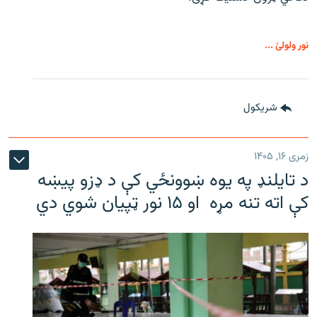
نور ولولئ ...
شريکول
زمری ۱۶, ۱۴۰۵
د تایلنډ په یوه ښوونځي کې د ډزو پیښه
کې اته تنه مړه او ۱۵ نور ټپیان شوي دي