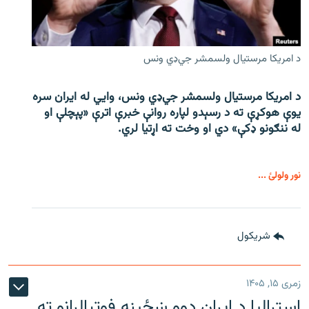
د امریکا مرستیال ولسمشر جي‌ډي ونس
د امریکا مرستیال ولسمشر جي‌ډي ونس، وايي له ایران سره
یوې هوکړې ته د رسېدو لپاره روانې خبرې اترې «پېچلې او
له ننګونو ډکې» دي او وخت ته اړتیا لري.
نور ولولئ ...
شريکول
زمری ۱۵, ۱۴۰۵
اسټرالیا د ایران دوو ښځینه فوټبالرانو ته