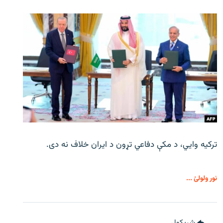
ترکیه وايي، د مکې دفاعي تړون د ایران خلاف نه دی.
نور ولولئ ...
شريکول