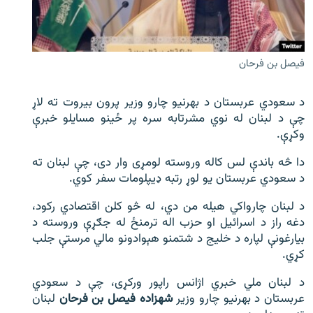
اړیکه
دري پاڼه
فیصل بن فرحان
Azadi English
د سعودي عربستان د بهرنیو چارو وزیر پرون بیروت ته لاړ
راسره ملګري شئ
چې د لبنان له نوي مشرتابه سره پر ځینو مسایلو خبرې
وکړې.
دا څه باندې لس کاله وروسته لومړی وار دی، چې لبنان ته
د ازادې اروپا/ ازادي راډيو ټولې پاڼې
د سعودي عربستان یو لوړ رتبه ډیپلومات سفر کوي.
د لبنان چارواکي هیله من دي، له څو کلن اقتصادي رکود،
دغه راز د اسرائیل او حزب اله ترمنځ له جګړې وروسته د
بیارغونې لپاره د خلیج د شتمنو هېوادونو مالي مرستې جلب
کړي.
د لبنان ملي خبري اژانس راپور ورکړی، چې د سعودي
عربستان د بهرنیو چارو وزیر
شهزاده فیصل بن فرحان
لبنان