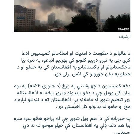
اړیکه
دري پاڼه
Azadi English
ارشیف
راسره ملګري شئ
د طالبانو د حکومت د امنیت او اصلاحاتو کمیسیون ادعا
کړې چې په تېرو درېیو کلونو کې بهرنیو اتباعو، په تېره بیا
تاجکستانیانو او پاکستانیانو په افغانستان کې په حملو او د
حملو په پلان جوړولو کې لاس لرلی دی.
د ازادې اروپا/ ازادي راډيو ټولې پاڼې
دغه کمیسیون د چهارشنبې په ورځ (د جنورۍ ۲۲مه) په یوه
بیان کې وویل چې د دغو بریدونو ډیری برخه له افغانستانه
بهر تنظیم شوي او عاملانو یې افغانستان ته د ننوتلو لپاره د
مخ او جامو له بدلولو کار اخیستی دی.
په خبرپاڼه کې دا هم ويل شوي چې له پراخو هڅو سره سره
بیا هم دغه ډلې په افغانستان کې خپلو موخو ته نه دي
رسېدلي.