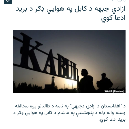
ازادي جبهه د کابل په هوايي ډګر د برید
ادعا کوي
د "افغانستان د ازادۍ دجبهې" په نامه د طالبانو یوه مخالفه
وسله واله ډله د پنجشنبې په ماښام د کابل په هوايي ډګر د
برید ادعا کوي.