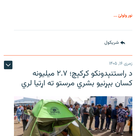
نور ولولئ ...
شريکول
زمری ۱۶, ۱۴۰۵
د راستنېدونکو کړکېچ؛ ۲.۷ میلیونه
کسان بېړنیو بشري مرستو ته اړتیا لري