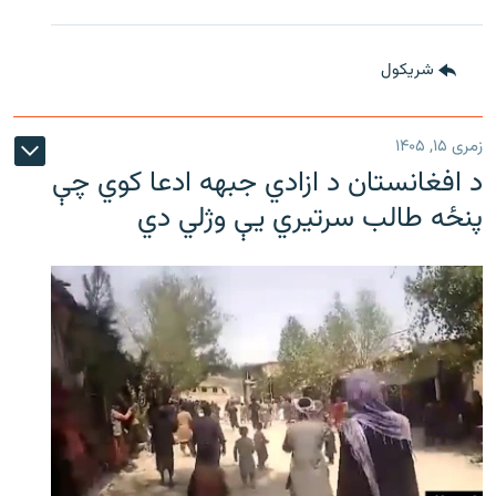
شريکول
زمری ۱۵, ۱۴۰۵
د افغانستان د ازادي جبهه ادعا کوي چې
پنځه طالب سرتیري يې وژلي دي