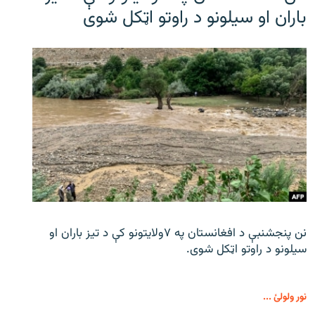
باران او سیلونو د راوتو اټکل شوی
نن پنجشنبې د افغانستان په ۷ولایتونو کې د تیز باران او
سیلونو د راوتو اټکل شوی.
نور ولولئ ...