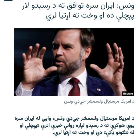
ونس: ایران سره توافق ته د رسېدو لار
پېچلې ده او وخت ته اړتیا لري
د امریکا مرستیال ولسمشر جي‌ډي ونس
د امریکا مرستیال ولسمشر جي‌ډي ونس، وايي له ایران سره
یوې هوکړې ته د رسېدو لپاره روانې خبرې اترې «پېچلې او
له ننګونو ډکې» دي او وخت ته اړتیا لري.