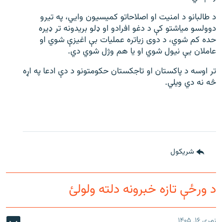
د طالبانو د امنیت او اصلاحاتو کمیسیون وایي، په تیرو
دوولسو میاشتو کې د دغو افرادو او ډلو بریدونه تر ډیره
حده کم شوي، د دوی زیاتره عملیات بې اغیزې شوي او
عاملان یې نیول شوي او یا هم وژل شوي دي.
تر اوسه د پاکستان او تاجکستان حکومتونو د دې ادعا په اړه
څه نه دي ویلي.
شريکول
د ورځې تازه خبرونه دلته ولولئ
زمری ۱۶, ۱۴۰۵