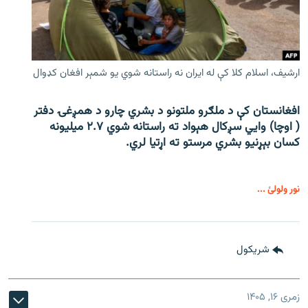
ارشیف، اسلام کلا کې له ایران نه راستانه شوي یو شمېر افغان کډوال
افغانستان کې د ملګرو ملتونو د بشري چارو د همږغۍ دفتر
( اوچا) وايي سږکال هېواد ته راستانه شوي ۲.۷ میلیونه
کسان بېړنیو بشري مرستو ته اړتیا لري.
نور ولولئ ...
شريکول
زمری ۱۶, ۱۴۰۵