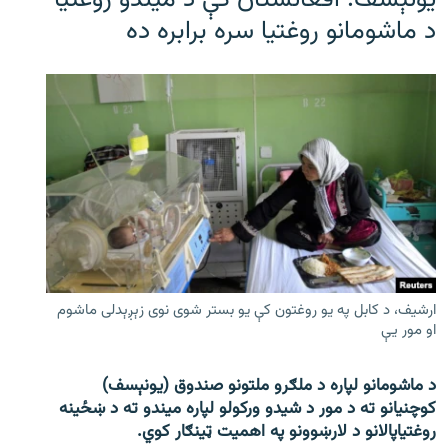
یونېسف: افغانستان کې د میندو روغتیا
د ماشومانو روغتیا سره برابره ده
ارشیف، د کابل په یو روغتون کې یو بستر شوی نوی زېږېدلی ماشوم
او مور یې
د ماشومانو لپاره د ملګرو ملتونو صندوق (یونېسف)
کوچنیانو ته د مور د شیدو ورکولو لپاره میندو ته د ښځینه
روغتیاپالانو د لارښوونو په اهمیت ټینګار کوي.