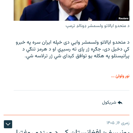
د متحدو ایالاتو ولسمشر ډونالډ ترمپ
د متحدو ایالاتو ولسمشر وايي دی خپله ایران سره په خبرو
کې دخیل دی، جګړه ژر پای ته رسیږي او د هرمز تنګي د
پرانیستلو په هکله یو توافق کیدای شي ژر ترلاسه شي.
نور ولولئ ...
شريکول
زمری ۱۶, ۱۴۰۵