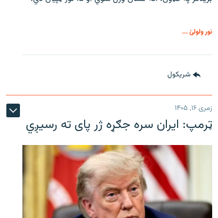
نور ولولئ ...
شريکول
زمری ۱۶, ۱۴۰۵
ټرمپ: ایران سره جګړه ژر پای ته رسیږي