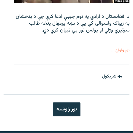
د افغانستان د ازادي په نوم جبهې ادعا کړې چې د بدخشان
په زیباک ولسوالۍ کې يې د نښه پرمهال پنځه طالب
سرتیري وژلي او یولس نور يې ټپیان کړي دي.
نور ولولئ ...
شريکول
نور راوښيه