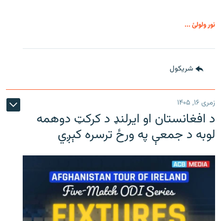
نور ولولئ ...
شريکول
زمری ۱۶, ۱۴۰۵
د افغانستان او ایرلنډ د کرکټ دوهمه
لوبه د جمعې په ورځ ترسره کېږي