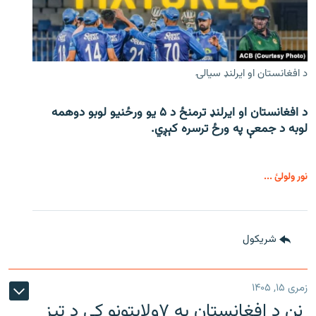
د افغانستان او ایرلنډ سیالۍ
د افغانستان او ایرلنډ ترمنځ د ۵ یو ورځنیو لوبو دوهمه
لوبه د جمعې په ورځ ترسره کېږي.
نور ولولئ ...
شريکول
زمری ۱۵, ۱۴۰۵
نن د افغانستان په ۷ولایتونو کې د تیز