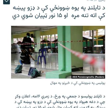
د تایلنډ په یوه ښوونځي کې د ډزو پیښه
کې اته تنه مړه او ۱۵ نور ټپیان شوي دي
پولیس په ښوونځي کې د څیړنو په مهال
د تایلنډ پولیسو د جمعې په ورځ، د زمري ۱۶مه، اعلان وکړ
چې د دغه هېواد په یوه ښوونځي کې د ډزو په پېښه کې د
بریدګر په ګډون، اته کسان وژل شوي او ۱۵ نور ټپیان دي.