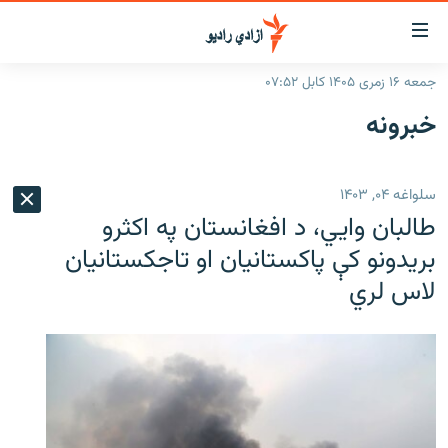
اسرسۍ
ړ
جمعه ۱۶ زمری ۱۴۰۵ کابل ۰۷:۵۲
ېنکونه
کورپاڼه
خبرونه
صلي
راپورونه
تن
خبرونه
افغانستان
ه
سلواغه ۰۴, ۱۴۰۳
رتلل
د خپرونو جدول
سیمه
افغانستان
طالبان وايي، د افغانستان په اکثرو
صلي
مرکې
نړۍ
منځنی ختیځ
ېنو
بریدونو کې پاکستانیان او تاجکستانیان
ه
لاس لري
اونیزې خپرونې
نړۍ
رتلل
انځوریزه برخه
ټون
ورزش
اڼې
ه
د کډوالۍ بحران
راجعه
'کووېډ-۱۹'