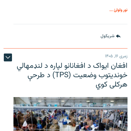
نور ولولئ ...
شريکول
زمری ۱۶, ۱۴۰۵
افغان ایواک د افغانانو لپاره د لنډمهالي
خوندیتوب وضعیت (TPS) د طرحې
هرکلی کوي