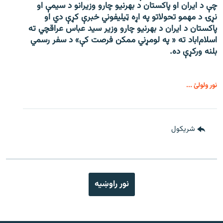
چې د ایران او پاکستان د بهرنیو چارو وزیرانو د سیمې او
نړۍ د مهمو تحولاتو په اړه ټیلیفوني خبرې کړې دي او
پاکستان د ایران د بهرنیو چارو وزیر سید عباس عراقچي ته
اسلام‌اباد ته « په لومړني ممکن فرصت کې» د سفر رسمي
بلنه ورکړې ده.
نور ولولئ ...
شريکول
نور راوښيه