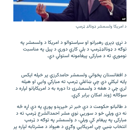
اړیکه
دري پاڼه
د امریکا ولسمشر ډونالډ ټرمپ
Azadi English
د نړۍ ډېری رهبرانو او سیاستوالو د امریکا د ولسمشر په
راسره ملګري شئ
توګه د ډونالډټرمپ د بلې کاري دورې د پیل په مناسبت
نوموړي ته د مبارکۍ پیغامونه استولي دي.
د ازادې اروپا/ ازادي راډيو ټولې پاڼې
د افغانستان پخواني ولسمشر حامدکرزي پر خپله ایکس
پاڼه لیکلي دي چې ښاغلي ټرمپ ته مبارکي وايي او هیله
لري چې د هغه د ولسمشرۍ دا دوره به د امریکايانو لپاره د
سوکاله ژوند امکان برابر کړي.
د طالبانو حکومت د دې خبر تر خپرېدو پورې په دې اړه څه
نه دي ویلي خو د سوریې نوي مشر احمدالشرع ټرمپ ته د
مبارکۍ په پیغام کې ویلي، د ولسمشر په توګه د ټرمپ
انتخاب ښيي چې امریکايي وګړي د هېواد د مشرتابه لپاره پر