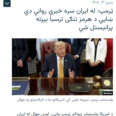
زمری ۱۳, ۱۴۰۵
ټرمپ: له ایران سره خبرې روانې دي
ښايي د هرمز تنګی ترسبا بېرته
پرانیستل شي
ولسمشر ټرمپ سپینه ماڼۍ کې خبریالانو ته د څرګندونو په مهال
د امریکا ولسمشر ډونالډ ټرمپ وایي، اوس مهال له ایران