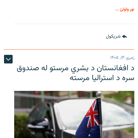
نور ولولئ ...
شريکول
زمری ۱۴, ۱۴۰۵
د افغانستان د بشري مرستو له صندوق
سره د استرالیا مرسته