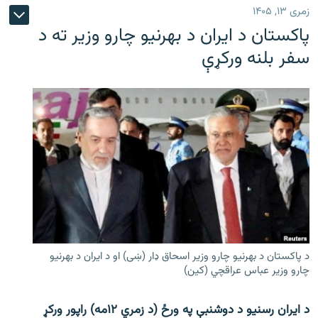
زمری ۱۳, ۱۴۰۵
پاکستان د ایران د بهرنیو چارو وزیر ته د
سفر بلنه ورکړې
د پاکستان د بهرنیو چارو وزیر اسحاق ډار (ښی) او د ایران د بهرنیو
چارو وزیر عباس عراقچي (کین)
د ایران رسنیو د دوشنبې په ورځ (د زمري ۱۲مه) راپور ورکړ