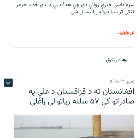
سره داسې خبرې روانې دي چې هدف یې دا دی څو د هرمز
تنګی تر سبا بېرته پرانیستل شي.
نور ولولئ ...
شريکول
زمری ۱۳, ۱۴۰۵
افغانستان ته د قزاقستان د غلې په
صادراتو کې ۵۷ سلنه زیاتوالی راغلی