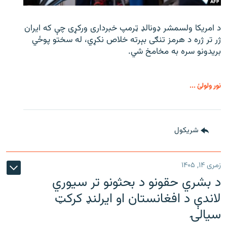
د امریکا ولسمشر ډونالډ ټرمپ خبرداری ورکړی چې که ایران
ژر تر ژره د هرمز تنګی بېرته خلاص نکړي، له سختو پوځي
بریدونو سره به مخامخ شي.
نور ولولئ ...
شريکول
زمری ۱۴, ۱۴۰۵
د بشري حقونو د بحثونو تر سیوري
لاندې د افغانستان او ایرلنډ کرکټ
سیالۍ