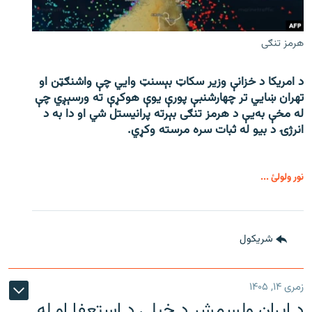
هرمز تنګی
د امریکا د خزانې وزیر سکاټ بېسنټ وایي چې واشنګټن او
تهران ښايي تر چهارشنبې پورې یوې هوکړې ته ورسېږي چې
له مخې به‌یې د هرمز تنګی بېرته پرانیستل شي او دا به د
انرژۍ د بیو له ثبات سره مرسته وکړي.
نور ولولئ ...
شريکول
زمری ۱۴, ۱۴۰۵
د ایران ولسمشر د خپلې د استعفا او له