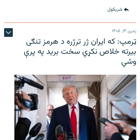
شريکول
زمری ۱۴, ۱۴۰۵
ټرمپ: که ایران ژر ترژره د هرمز تنګی
بیرته خلاص نکړي سخت برید په پرې
وشي