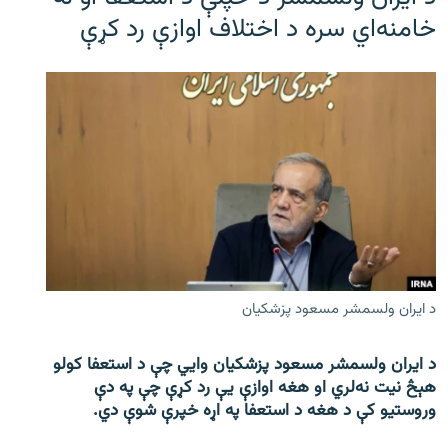
خامنه‌اي سره د اختلاف اوازې رد کړې
د ایران ولسمشر مسعود پزشکیان
د ایران ولسمشر مسعود پزشکیان وایي چې د استعفا کولو
هېڅ نیت نه‌لري او هغه اوازې یې رد کړې چې په دې
وروستیو کې د هغه د استعفا په اړه خپرې شوې دي.