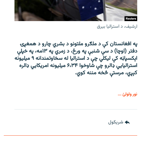
ارشیف، د استرالیا بیرق
په افغانستان کې د ملګرو ملتونو د بشري چارو د همغږۍ
دفتر (اوچا) د سې ‌شنبې په ورځ، د زمري په ۱۳مه، په خپلې
اېکسپاڼه کې لیکلي چې د استرالیا له سخاوتمندانه ۹ میلیونه
استرالیايي ډالرو چې شاوخوا ۶،۳۴ میلیونه امریکايي ډالره
کېږي، مرستې څخه مننه کوي.
نور ولولئ ...
شريکول