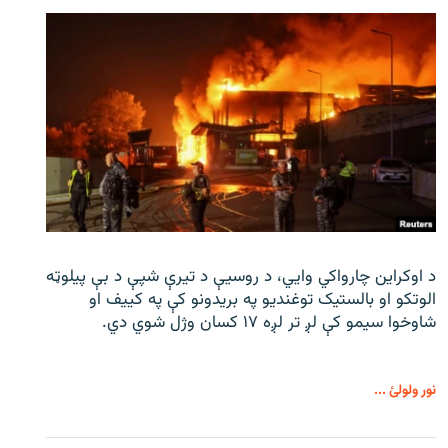
د اوکراین چارواکي وایي، د روسیې د تیرې شپې د بې‌ پیلوټه
الوتکو او بالستیک توغندیو په بریدونو کې په کییف او
شاوخوا سیمو کې لږ تر لږه ۱۷ کسان وژل شوي دي.
نور ولولئ ...