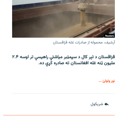
آرشیف، محموله از صادرات غله قزاقستان
قزاقستان د تېر کال د سپمټبر میاشتې راهیسې تر اوسه ۲.۴
ملیون ټنه غله افغانستان ته صادره کړې ده.
نور ولولئ ...
شريکول