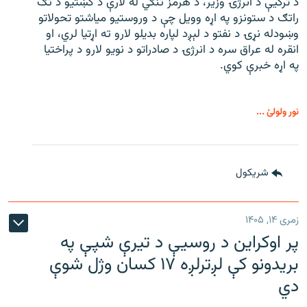
د ترکیې د انرژۍ وزیر، د هرمز تنګي له لارې د کښتیو د تګ
راتګ د ستونزو په اړه وویل چې د وروستیو میاشتو تحولاتو
وښودله نړۍ د نفتو د لېږد لپاره بدیلو لارو ته اړتیا لري، او
انقره له عراق سره د انرژۍ د صادراتو د نویو لارو د پراختیا
په اړه خبرې کوي.
نور ولولئ ...
شريکول
زمری ۱۴, ۱۴۰۵
پر اوکراین د روسیې د تیرې شپې په
بریدونو کې لږترلږه ۱۷ کسان وژل شوې
دي