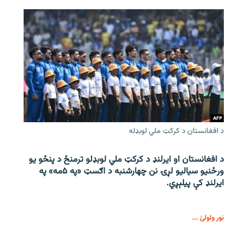
د افغانستان د کرکټ ملي لوبډله
د افغانستان او ایرلنډ د کرکټ ملي لوبډلو ترمنځ د پنځو یو
ورځنیو سیالیو لړۍ نن چهارشنبه د اګسټ «په ۵مه» په
ایرلنډ کې پیلېږي.
نور ولولئ ...