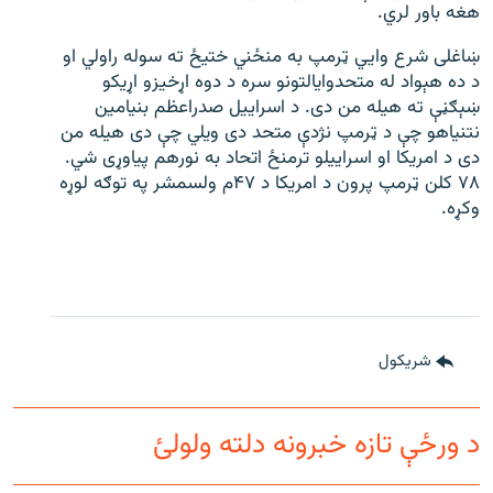
هغه باور لري.
ښاغلی شرع وايي ټرمپ به منځني ختیځ ته سوله راولي او
د ده هېواد له متحدوایالتونو سره د دوه اړخیزو اړیکو
ښېګڼې ته هیله من دی. د اسراییل صدراعظم بنیامین
نتنیاهو چې د ټرمپ نژدې متحد دی ویلي چې دی هیله من
دی د امریکا او اسراییلو ترمنځ اتحاد به نورهم پیاوړی شي.
۷۸ کلن ټرمپ پرون د امریکا د ۴۷م ولسمشر په توګه لوړه
وکړه.
شريکول
د ورځې تازه خبرونه دلته ولولئ