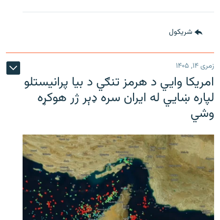
شريکول
زمری ۱۴, ۱۴۰۵
امریکا وايي د هرمز تنګي د بیا پرانیستلو
لپاره ښایي له ایران سره ډېر ژر هوکړه
وشي