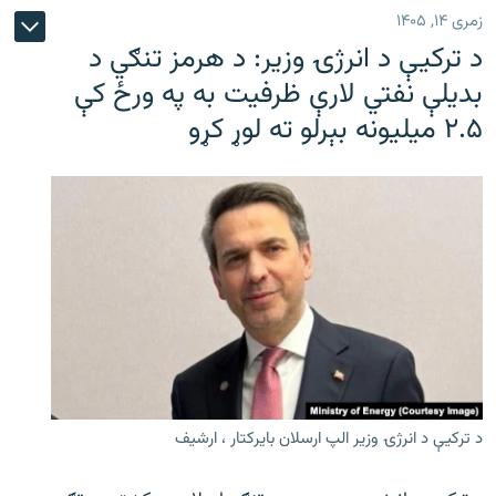
زمری ۱۴, ۱۴۰۵
د ترکیې د انرژۍ وزیر: د هرمز تنګي د
بدیلې نفتي لارې ظرفیت به په ورځ کې
۲.۵ میلیونه بېرلو ته لوړ کړو
د ترکیې د انرژۍ وزیر الپ ارسلان بایرکتار ، ارشیف