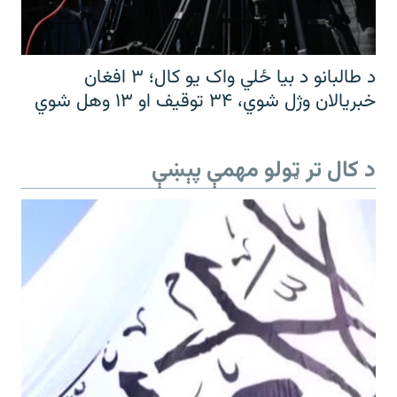
د طالبانو د بیا ځلي واک یو کال؛ ۳ افغان
خبریالان وژل شوي، ۳۴ توقیف او ۱۳ وهل شوي
د کال تر ټولو مهمې پېښې