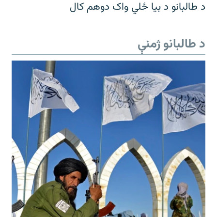
د طالبانو د بیا ځلي واک دوهم کال
د طالبانو ژمنې