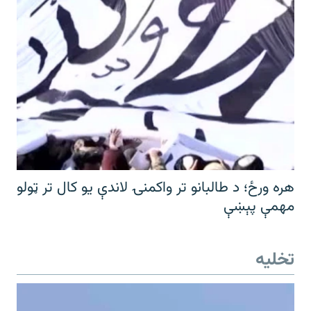
هره ورځ؛ د طالبانو تر واکمنۍ لاندې یو کال تر ټولو
مهمې پېښې
تخلیه