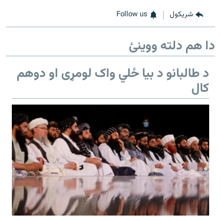
شريکول
Follow us
دا هم دلته ووینئ
د طالبانو د بیا ځلي واک لومړی او دوهم
کال