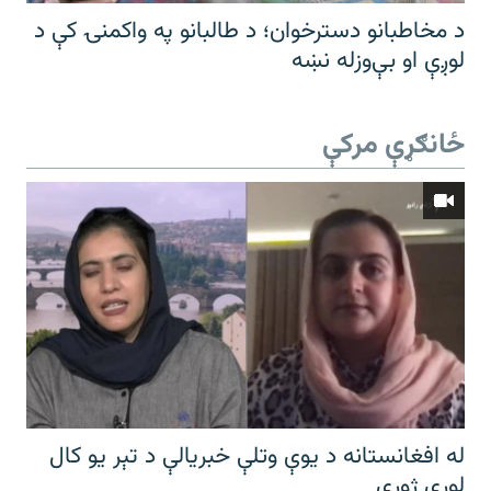
د مخاطبانو دسترخوان؛ د طالبانو په واکمنۍ کې د
لوږې او بې‌وزله نښه
ځانګړې مرکې
له افغانستانه د یوې وتلې خبریالې د تېر يو کال
لوړې ژورې