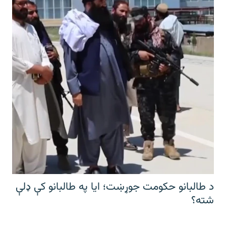
د طالبانو حکومت جوړښت؛ ایا په طالبانو کې ډلې
شته؟