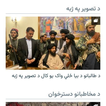
د تصویر په ژبه
د طالبانو د بیا ځلي واک یو کال د تصویر په ژبه
د مخاطبانو دسترخوان