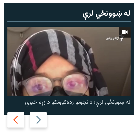
له ښوونځي لرې
له ښوونځي لرې؛ د نجونو زده‌کوونکو د زړه خبرې
Next
Previous
slide
slide