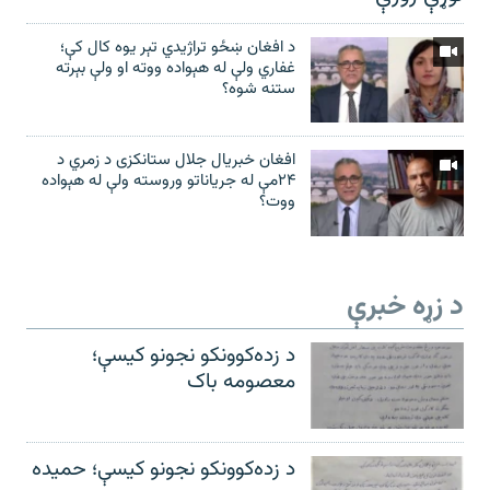
د افغان ښځو تراژیدي تېر یوه کال کې؛
غفاري ولې له هېواده ووته او ولې بېرته
ستنه شوه؟
افغان خبریال جلال ستانکزی د زمري د
۲۴مې له جریاناتو وروسته ولې له هېواده
ووت؟
د زړه خبرې
د زده‌کوونکو نجونو کیسې؛
معصومه باک
د زده‌کوونکو نجونو کیسې؛ حمیده