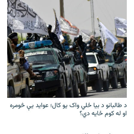
د طالبانو د بیا ځلي واک یو کال؛ عواید یې څومره
او له کوم ځایه دي؟