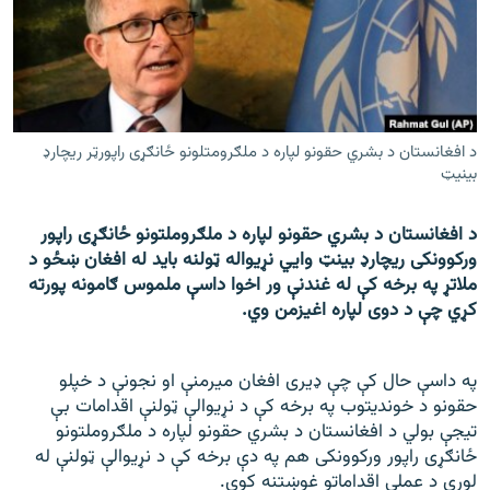
اړیکه
دري پاڼه
Azadi English
د افغانستان د بشري حقونو لپاره د ملګرومتلونو ځانګړی راپورټر ریچارډ
بینیټ
راسره ملګري شئ
د افغانستان د بشري حقونو لپاره د ملګروملتونو ځانګړی راپور
ورکوونکی ریچارډ بینټ وايي نړیواله ټولنه باید له افغان ښځو د
د ازادې اروپا/ ازادي راډيو ټولې پاڼې
ملاتړ په برخه کې له غندنې ور اخوا داسې ملموس ګامونه پورته
کړي چې د دوی لپاره اغیزمن وي.
په داسې حال کې چې ډیری افغان میرمنې او نجونې د خپلو
حقونو د خوندیتوب په برخه کې د نړیوالې ټولنې اقدامات بې
تیجې بولي د افغانستان د بشري حقونو لپاره د ملګروملتونو
ځانګړی راپور ورکوونکی هم په دې برخه کې د نړیوالې ټولنې له
لوري د عملي اقداماتو غوښتنه کوي.