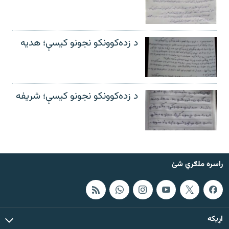
د زده‌کوونکو نجونو کیسې؛ هدیه
د زده‌کوونکو نجونو کیسې؛ شریفه
راسره ملګري شئ
اړيکه