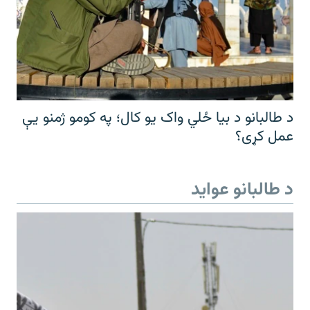
د طالبانو د بیا ځلي واک یو کال؛ په کومو ژمنو یې
عمل کړی؟
د طالبانو عواید