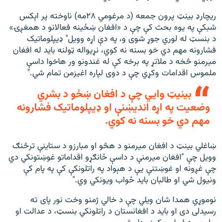
ریچارډ بینټ پرون جمعه (د مرغومي ۲۸مه) ناوخته پر اېکس
شبکې په یوه بحث کې چې د «افغان ښځینه فعالانو د همغږۍ»
د بنسټ له لوري جوړ شوی و، په دې اړه وویل" ډیپلوماتیک
فشارونه مهم دي خو بسنه نه کوي، نړیواله ټولنه باید له افغان
میرمنو څخه د ملاتړ په برخه کې له غندونو ور هاخوا داسې
ملموس اقدامات وکړي چې د دوی لپاره اغیزمن تمام شي."
بینیټ وايي چې د افغان ښځو د بشري
وضعیت په اړه اندیښنې او ډیپلوماتیک فشارونه
مهم دي خو بسنه نه کوي.
ښاغلي بینټ د افغان میرمنو د هڅو او مبارزو د ستاینې ترڅنګ
وویل چې "افغان میرمنې د داسې ځانګړو اقداماتو غوښتونکي دي
چې غږونه او غوښتنې یې د هېواد په راتلونکې کې په پام کې
ونیول شي او طالبان باید ځواب ویونکي وي."
نوموړي همدا شان ویلي چې د خالي ژمنو وخت نور پای ته
رسیدلی دی او باید د افغانستان د راتلونکي بنسټ، د عدالت او