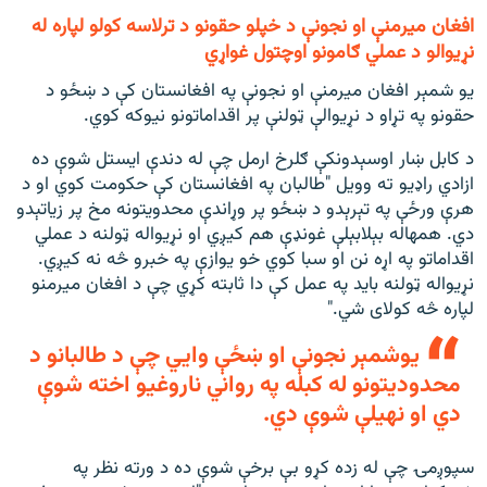
افغان میرمنې او نجونې د خپلو حقونو د ترلاسه کولو لپاره له
نړیوالو د عملي ګامونو اوچتول غواړي
یو شمېر افغان میرمنې او نجونې په افغانستان کې د ښځو د
حقونو په تړاو د نړیوالې ټولنې پر اقداماتونو نیوکه کوي.
د کابل ښار اوسېدونکې ګلرخ ارمل چې له دندې ایستل شوې ده
ازادي راډیو ته وویل "طالبان په افغانستان کې حکومت کوي او د
هرې ورځې په تېرېدو د ښځو پر وړاندې محدویتونه مخ پر زیاتېدو
دي. همهاله بېلابېلې غونډې هم کیږي او نړیواله ټولنه د عملي
اقداماتو په اړه نن او سبا کوي خو یوازې په خبرو څه نه کیږي.
نړیواله ټولنه باید په عمل کې دا ثابته کړي چې د افغان میرمنو
لپاره څه کولای شي."
یوشمېر نجونې او ښځې وايي چې د طالبانو د
محدودیتونو له کبله په رواني ناروغیو اخته شوې
دي او نهیلې شوې دي.
سپوږمۍ چې له زده کړو بې برخې شوې ده د ورته نظر په