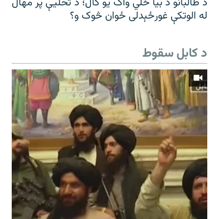
د طالبانو د بیا ځلي واک یو کال؛ د تخلیې پر مهال
له الوتکې غورځېدلی ځوان څوک و؟
د کابل سقوط