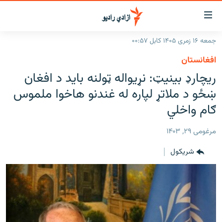
اسرسۍ
ړ
جمعه ۱۶ زمری ۱۴۰۵ کابل ۰۰:۵۷
ېنکونه
کورپاڼه
افغانستان
صلي
راپورونه
ریچارډ بینیټ: نړیواله ټولنه باید د افغان
تن
خبرونه
افغانستان
ښځو د ملاتړ لپاره له غندنو هاخوا ملموس
ه
رتلل
د خپرونو جدول
ګام واخلي
سیمه
افغانستان
صلي
مرکې
نړۍ
منځنی ختیځ
ېنو
مرغومی ۲۹, ۱۴۰۳
ه
اونیزې خپرونې
نړۍ
رتلل
شريکول
انځوریزه برخه
ټون
ورزش
اڼې
ه
د کډوالۍ بحران
راجعه
'کووېډ-۱۹'