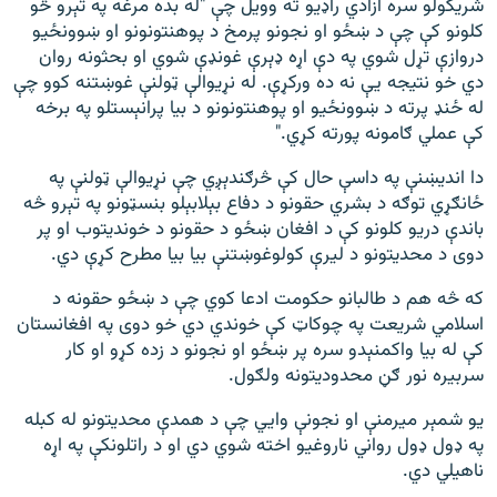
شریکولو سره ازادي راډیو ته وویل چې "له بده مرغه په تېرو څو
کلونو کې چې د ښځو او نجونو پرمخ د پوهنتونونو او ښوونځیو
دروازې تړل شوي په دې اړه ډېرې غونډې شوي او بحثونه روان
دي خو نتیجه یې نه ده ورکړې. له نړیوالې ټولنې غوښتنه کوو چې
له ځنډ پرته د ښوونځیو او پوهنتونونو د بیا پرانېستلو په برخه
کې عملي ګامونه پورته کړي."
دا اندیښنې په داسې حال کې څرګندېږي چې نړیوالې ټولنې په
ځانګړي توګه د بشري حقونو د دفاع بېلابېلو بنسټونو په تېرو څه
باندې دریو کلونو کې د افغان ښځو د حقونو د خوندیتوب او پر
دوی د محدیتونو د لیرې کولوغوښتنې بیا بیا مطرح کړې دي.
که څه هم د طالبانو حکومت ادعا کوي چې د ښځو حقونه د
اسلامي شریعت په چوکاټ کې خوندي دي خو دوی په افغانستان
کې له بیا واکمنېدو سره پر ښځو او نجونو د زده کړو او کار
سربیره نور ګڼ محدودیتونه ولګول.
یو شمېر میرمنې او نجونې وايي چې د همدې محدیتونو له کبله
په ډول ډول رواني ناروغیو اخته شوي دي او د راتلونکې په اړه
ناهیلي دي.