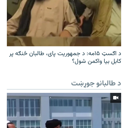
د اګسټ ۱۵مه: د جمهوریت پای، طالبان څنګه پر
کابل بیا واکمن شول؟
د طالبانو جوړښت