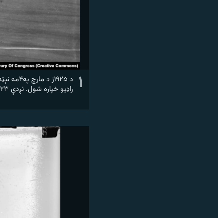
۱
د ۱۹۲۵ز
راډیو خپاره شول. نږدې ۲۳ میلیونه امریکایانو د ولسمشر وینا په ژوندۍ بڼه له راډیو واورېدله.