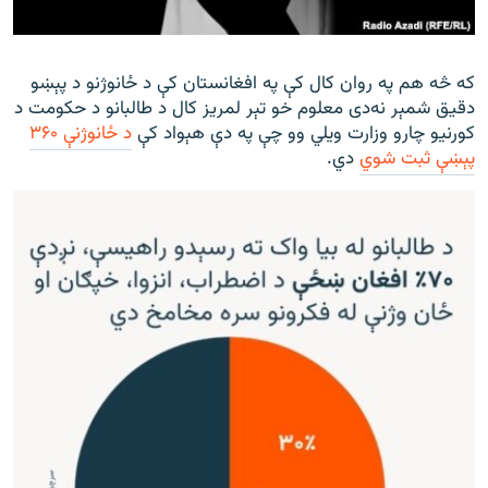
که څه هم په روان کال کې په افغانستان کې د ځانوژنو د پېښو
دقیق شمېر نه‌دی معلوم خو تېر لمریز کال د طالبانو د حکومت د
کورنیو چارو وزارت ویلي وو چې په دې هېواد کې
د ځانوژنې ۳۶۰
پېښې ثبت شوي
دي.