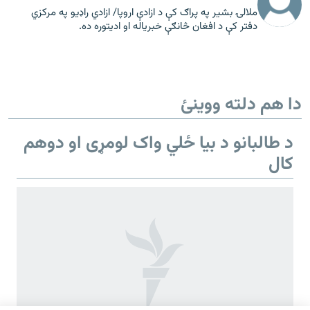
ملالۍ بشير په پراګ کې د ازادې اروپا/ ازادي راډیو په مرکزي
دفتر کې د افغان څانګې خبریاله او ادیتوره ده.
دا هم دلته ووینئ
د طالبانو د بیا ځلي واک لومړی او دوهم
کال