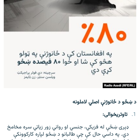
د ښځو د ځانوژنې اصلي لاملونه
تاوتریخوالی:
ډېری ښځې له فزیکي، جنسي او رواني زور زیاتي سره مخامخ
دي. په داسي حال کې چې طالبانو د ښځو لپاره کارکوونکې