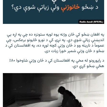
په افغان ښځو کې ځان وژنه یوه لویه ستونزه ده چې په اړه یې
اندېښنې زیاتې شوې دي. په نړۍ کې د نورو ځایونو برعکس، چې
عموماً د نارینه وو د ځان وژنې کچه لوړه ده، په افغانستان کې د
ښځو د ځان وژنې شمېر خورا زیات دی.
د راپورونو له مخې په افغانستان کې د ځان وژنې شاوخوا ۸۰٪
هڅې ښځو کړي دي.