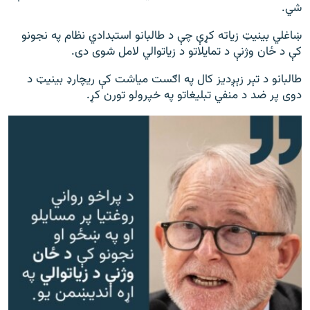
شي.
ښاغلي بینیټ زیاته کړې چې د طالبانو استبدادي نظام په نجونو
کې د ځان وژنې د تمایلاتو د زیاتوالي لامل شوی دی.
طالبانو د تېر زېږدیز کال په اګست میاشت کې ریچارډ بینیټ د
دوی پر ضد د منفي تبلیغاتو په خپرولو تورن کړ.