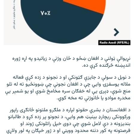
نړیوالې ټولنې د افغان ښځو د ځان وژنې د زیاتیدو په اړه ژوره
اندېښنه څرګنده کړې ده.
د نوبل د سولې د جایزې ګټونکې او د نجونو د زده کړې فعاله
ملاله یوسفزۍ وايي چې
د افغان نجونې چې ښوونځیو ته له تلو
منع شوې، ډېری یې له خفګان سره مخامخ شوې او یو شمېر یې
مخدره موادو یا ځانوژنې ته مخه کوي.
د افغانستان د بشري حقونو لپاره د ملګرو ملتونو ځانګړی راپور
ورکوونکی ریچارډ بینيټ هم وايي، د نجونو پر زده کړو د طالبانو
بندیزونه د دې لامل شوي چې دوی خپل راتلونکی ژوند او
فرصتونه په کور دننه محدود وویني او د ژور خپګان په لور ولاړې