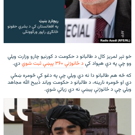
خو تېر لمریز کال د طالبانو د حکومت د کورنیو چارو وزارت ویلي
وو چې په دې هېواد کې
د ځانوژنې ۳۶۰ پېښې ثبت شوي
دي.
که څه هم طالبانو دا نه دي ویلي چې په دغو کې څومره ښځې
دي او څومره نارینه، د طالبانو د حکومت ویاند ذبیح الله مجاهد
ویلي چې د ځانوژنې پيښې نه دي زیاتې شوې.