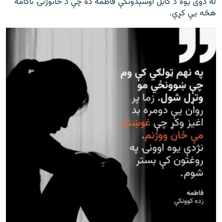
له دوی یوه د کابل اوسېدونکې فاطمه ده چې د ځانوژنۍ ناکامه
هڅه یې کړې.