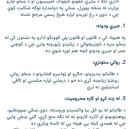
ادارې لکه د بشري حقونو خپلواک کمیسیون او د ښځو چارو
وزارت له منځه یووړل، ښځې په دوامداره توګه شکایت کوي
چې د دوی د ږغ اورېدو لپاره هیڅ رسمي مرجع نشته
1. جبري ودونه:
په هیواد کې د قانون او قانون پلي کوونکو ادارو په نشتون کې له
ښځو سره د تاوتریخوالي د زیاتېدو راپورونه وايي چې د کوچني
عمر او جبري ودونو کچه هم لوړه شوې ده
2. رواني ستونزې:
د طالبانو بندیزونو، جګړو او ټولنیزو فشارونو د ښځو رواني
روغتیا زیانمنه کړې ده خو د درملنې لپاره مناسبې او کافي
اسانتیاوې نه لري
3. له زده کړو او کاره محرومیت:
د طالبانو له یو ځل بیا واکمنېدو وروسته، دوی ښځې ښوونځیو،
پوهنتونونو او اکثره کارونو ته له تګه منع کړې. ګڼې ښځې وايي
چې له همدې کبله یې هیله یې له لاسه ورکړې ده