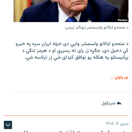
د متحدو ایالاتو ولسمشر ډونالډ ترمپ
د متحدو ایالاتو ولسمشر وايي دی خپله ایران سره په خبرو
کې دخیل دی، جګړه ژر پای ته رسیږي او د هرمز تنګي د
پرانیستلو په هکله یو توافق کیدای شي ژر ترلاسه شي.
نور ولولئ ...
شريکول
زمری ۱۶, ۱۴۰۵