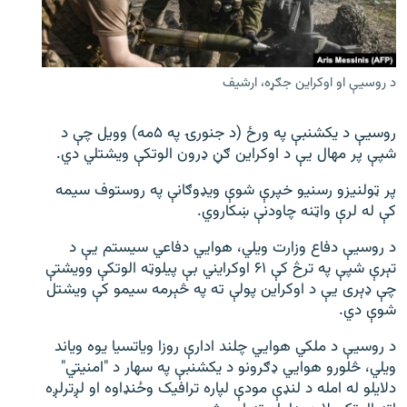
اړیکه
دري پاڼه
د روسیې او اوکراین جګړه، ارشیف
Azadi English
روسيې د یکشنبې په ورځ (د جنورۍ په ۵مه) وویل چې د
راسره ملګري شئ
شپې پر مهال یې د اوکراین ګڼ ډرون الوتکې ویشتلي دي.
پر ټولنیزو رسنیو خپرې شوې ويډوګانې په روستوف سیمه
کې له لرې واټنه چاودنې ښکاروي.
د ازادې اروپا/ ازادي راډيو ټولې پاڼې
د روسیې دفاع وزارت ویلي، هوايي دفاعي سیستم یې د
تېرې شپې په ترڅ کې ۶۱ اوکرایني بې پیلوټه الوتکې وویشتې
چې ډېری یې د اوکراین پولې ته په څېرمه سیمو کې ویشتل
شوې دي.
د روسیې د ملکي هوايي چلند ادارې روزا ویاتسیا یوه ویاند
ویلي، څلورو هوايي ډګرونو د یکشنبې په سهار د "امنیتي"
دلایلو له امله د لنډې مودې لپاره ترافیک وځنډاوه او لږترلږه