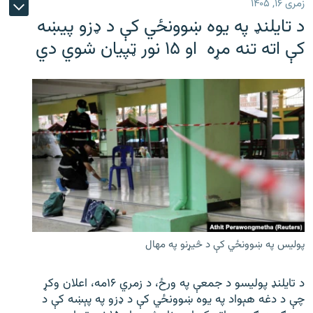
زمری ۱۶, ۱۴۰۵
د تایلنډ په یوه ښوونځي کې د ډزو پیښه
کې اته تنه مړه او ۱۵ نور ټپیان شوي دي
پولیس په ښوونځي کې د څیړنو په مهال
د تایلنډ پولیسو د جمعې په ورځ، د زمري ۱۶مه، اعلان وکړ
چې د دغه هېواد په یوه ښوونځي کې د ډزو په پېښه کې د