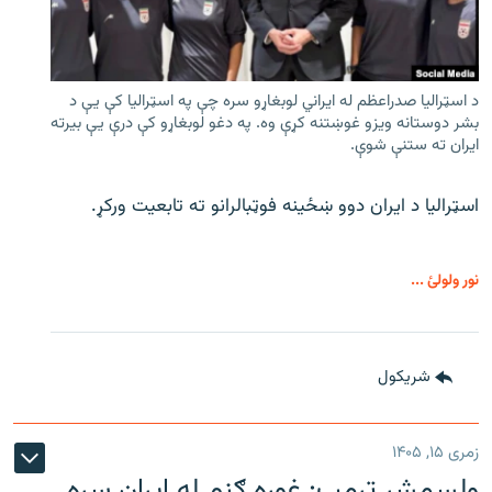
د اسټرالیا صدراعظم له ایراني لوبغاړو سره چې په اسټرالیا کې يې د
بشر دوستانه ویزو غوښتنه کړې وه. په دغو لوبغاړو کې درې يې بیرته
ایران ته ستنې شوې.
اسټرالیا د ایران دوو ښځینه فوټبالرانو ته تابعیت ورکړ.
نور ولولئ ...
شريکول
زمری ۱۵, ۱۴۰۵
ولسمشر ټرمپ: غوره ګڼم له ایران سره