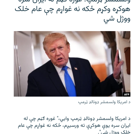
هوکړه وکړم ځکه نه غواړم چې عام خلک
ووژل شي
د امریکا ولسمشر ډونالډ ټرمپ
د امریکا ولسمشر ډونالډ ټرمپ وايي،" غوره ګڼم چې له
ایران سره یوې هوکړې ته ورسیږم، ځکه نه غواړم چې عام
خلک ووژل شي".