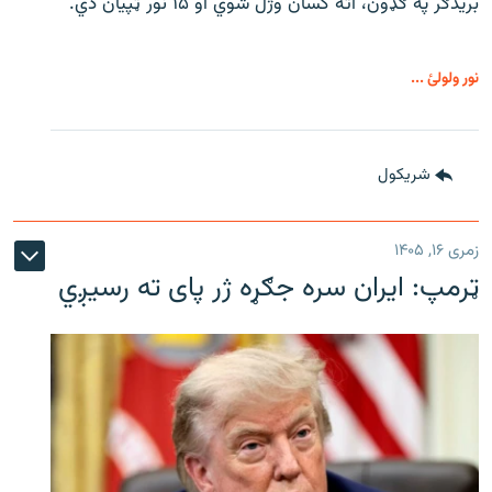
بریدګر په ګډون، اته کسان وژل شوي او ۱۵ نور ټپیان دي.
نور ولولئ ...
شريکول
زمری ۱۶, ۱۴۰۵
ټرمپ: ایران سره جګړه ژر پای ته رسیږي