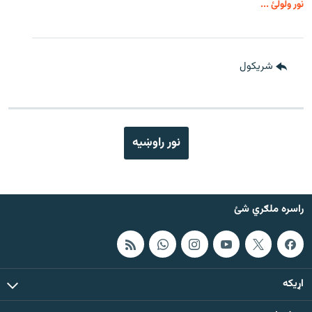
نور ولولئ ...
شريکول
نور راوښيه
راسره ملګري شئ
اړيکه