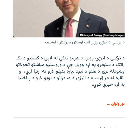
د ترکیې د انرژۍ وزیر الپ ارسلان بایرکتار ، ارشیف
د ترکیې د انرژۍ وزیر، د هرمز تنګي له لارې د کښتیو د تګ
راتګ د ستونزو په اړه وویل چې د وروستیو میاشتو تحولاتو
وښودله نړۍ د نفتو د لېږد لپاره بدیلو لارو ته اړتیا لري، او
انقره له عراق سره د انرژۍ د صادراتو د نویو لارو د پراختیا
په اړه خبرې کوي.
نور ولولئ ...