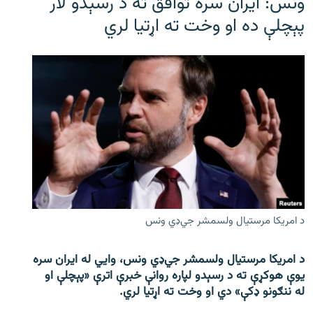
ونس: ایران سره توافق ته د رسېدو لار
پېچلې ده او وخت ته اړتیا لري
د امریکا مرستیال ولسمشر جي‌ډي ونس
د امریکا مرستیال ولسمشر جي‌ډي ونس، وايي له ایران سره
یوې هوکړې ته د رسېدو لپاره روانې خبرې اترې «پېچلې او
له ننګونو ډکې» دي او وخت ته اړتیا لري.