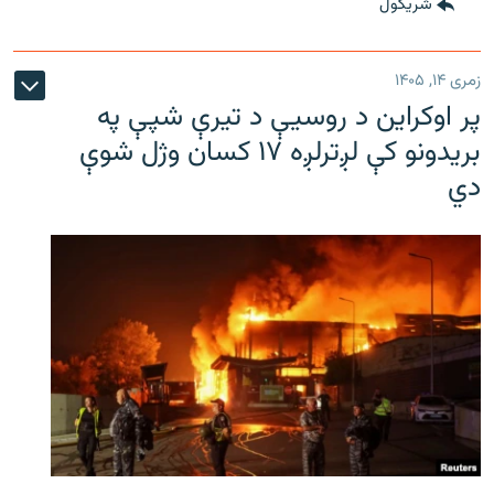
شريکول
زمری ۱۴, ۱۴۰۵
پر اوکراین د روسیې د تیرې شپې په
بریدونو کې لږترلږه ۱۷ کسان وژل شوې
دي