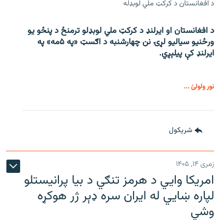
د افغانستان د کرکټ ملي لوبډله
د افغانستان او ایرلنډ د کرکټ ملي لوبډلو ترمنځ د پنځو یو
ورځنیو سیالیو لړۍ نن چهارشنبه د اګسټ «په ۵مه» په
ایرلنډ کې پیلېږي.
نور ولولئ ...
شريکول
زمری ۱۴, ۱۴۰۵
امریکا وايي د هرمز تنګي د بیا پرانیستلو
لپاره ښایي له ایران سره ډېر ژر هوکړه
وشي