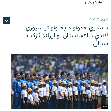
شريکول
زمری ۱۴, ۱۴۰۵
د بشري حقونو د بحثونو تر سیوري
لاندې د افغانستان او ایرلنډ کرکټ
سیالۍ