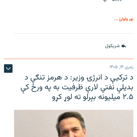
نور ولولئ ...
شريکول
زمری ۱۴, ۱۴۰۵
د ترکیې د انرژۍ وزیر: د هرمز تنګي د
بدیلې نفتي لارې ظرفیت به په ورځ کې
۲.۵ میلیونه بېرلو ته لوړ کړو