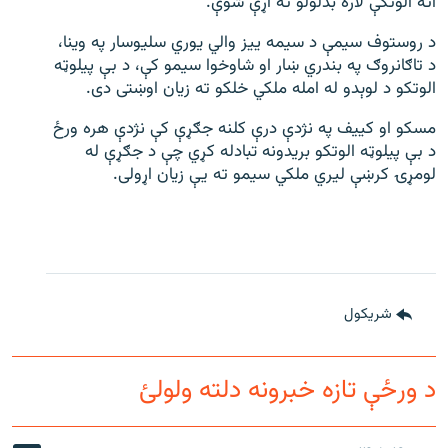
اته الوتکې لاره بدلولو ته اړې شوې.
د روستوف سیمې د سیمه ییز والي یوري سلیوسار په وینا،
د تاګانروګ په بندري ښار او شاوخوا سیمو کې، د بې پیلوټه
الوتکو د لوېدو له امله ملکي خلکو ته زیان اوښتی دی.
مسکو او کییف په نژدې درې کلنه جګړې کې نژدې هره ورځ
د بې پیلوټه الوتکو بریدونه تبادله کړي چې د جګړې له
لومړۍ کرښې لیري ملکي سیمو ته یې زیان اړولی.
شريکول
د ورځې تازه خبرونه دلته ولولئ