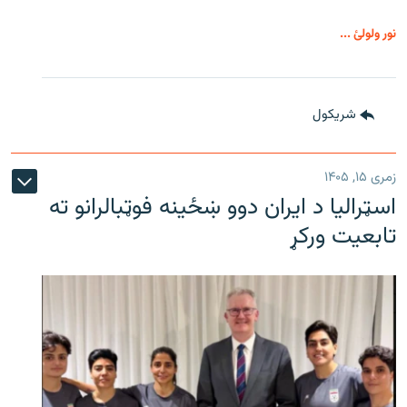
نور ولولئ ...
شريکول
زمری ۱۵, ۱۴۰۵
اسټرالیا د ایران دوو ښځینه فوټبالرانو ته
تابعیت ورکړ