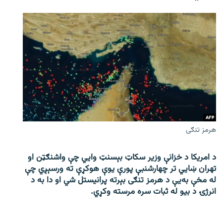
هرمز تنګی
د امریکا د خزانې وزیر سکاټ بېسنټ وایي چې واشنګټن او
تهران ښايي تر چهارشنبې پورې یوې هوکړې ته ورسېږي چې
له مخې به‌یې د هرمز تنګی بېرته پرانیستل شي او دا به د
انرژۍ د بیو له ثبات سره مرسته وکړي.