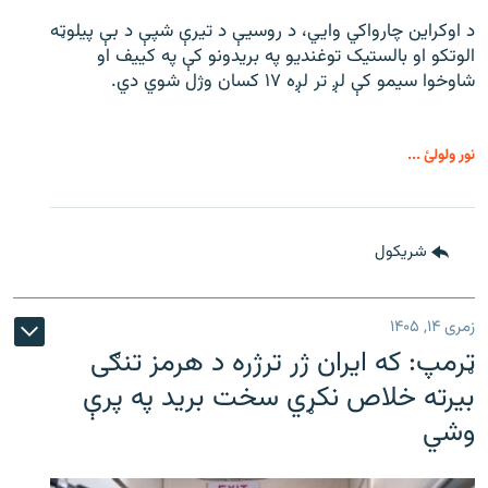
د اوکراین چارواکي وایي، د روسیې د تیرې شپې د بې‌ پیلوټه
الوتکو او بالستیک توغندیو په بریدونو کې په کییف او
شاوخوا سیمو کې لږ تر لږه ۱۷ کسان وژل شوي دي.
نور ولولئ ...
شريکول
زمری ۱۴, ۱۴۰۵
ټرمپ: که ایران ژر ترژره د هرمز تنګی
بیرته خلاص نکړي سخت برید په پرې
وشي