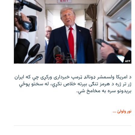
د امریکا ولسمشر ډونالډ ټرمپ خبرداری ورکړی چې که ایران
ژر تر ژره د هرمز تنګی بېرته خلاص نکړي، له سختو پوځي
بریدونو سره به مخامخ شي.
نور ولولئ ...