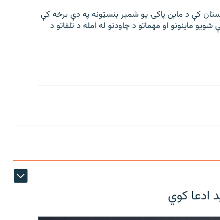
ستان کې د ماین پاکۍ یو شمېر بنسټونه په دې برخه کې
ویو ماینونو او مهماتو د چاودنو له امله د تلفاتو د
د ادعا کوي