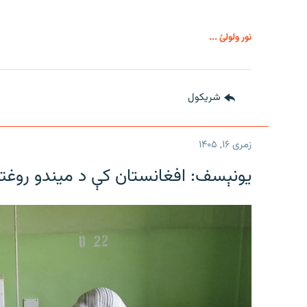
نور ولولئ ...
شريکول
زمری ۱۶, ۱۴۰۵
یونېسف: افغانستان کې د میندو روغتیا 