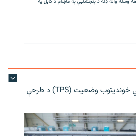
لفه وسله واله ډله د پنجشنبې په ماښام د کابل په
افغان ایواک د افغانانو لپاره د لنډمهالي خوندیتوب وضعیت (TPS) د طرحې