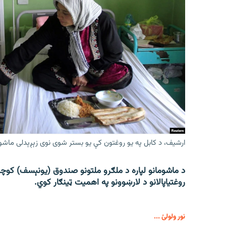
ارشیف، د کابل په یو روغتون کې یو بستر شوی نوی زېږېدلی ماشو
د ماشومانو لپاره د ملګرو ملتونو صندوق (یونېسف) کوچنی
روغتیاپالانو د لارښوونو په اهمیت ټینګار کوي.
نور ولولئ ...