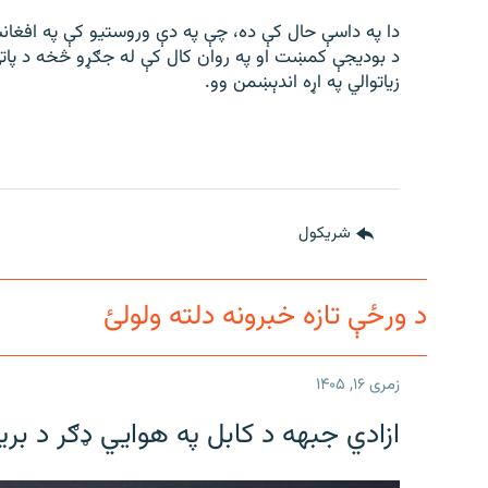
دا په داسې حال کې ده، چې په دې وروستیو کې په افغان
د بودیجې کمښت او په روان کال کې له جګړو څخه د پاتې ش
زیاتوالي په اړه اندېښمن وو.
شريکول
د ورځې تازه خبرونه دلته ولولئ
زمری ۱۶, ۱۴۰۵
ازادي جبهه د کابل په هوايي ډګر د بری