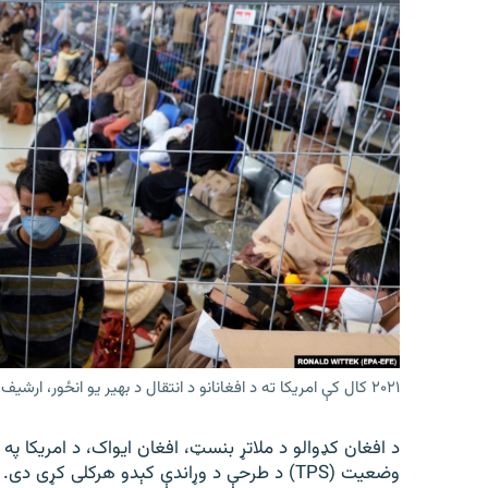
۲۰۲۱ کال کې امریکا ته د افغانانو د انتقال د بهیر یو انځور، ارشیف
د افغان کډوالو د ملاتړ بنسټ، افغان ایواک، د امریکا په
وضعیت (TPS) د طرحې د وړاندې کېدو هرکلی کړی دی.