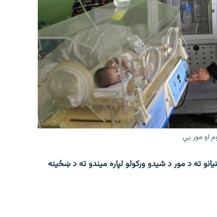
م او مور یې
انو ته د مور د شیدو ورکولو لپاره میندو ته د ښځینه