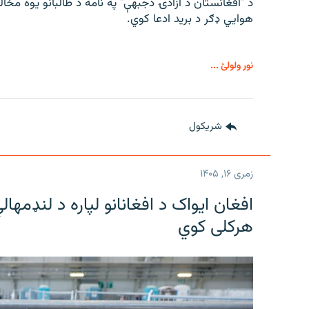
د "افغانستان د ازادۍ دجبهې" په نامه د طالبانو یوه مخا
هوايي ډګر د برید ادعا کوي.
نور ولولئ ...
شريکول
زمری ۱۶, ۱۴۰۵
هرکلی کوي