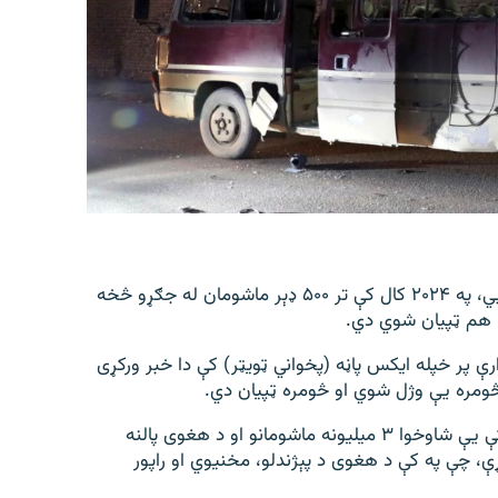
د ملګرو ملتونو د ماشومانو وجهي صندوق (یونیسف) وايي، په ۲۰۲۴ کال کې تر ۵۰۰ ډېر ماشومان له جګړو څخه
یا هم ټپیان شوي دي.
 د یونیسف ادارې پر خپله ایکس پاڼه (پخواني ټویټر) کې دا خبر ورکړی
څومره یې وژل شوي او څومره ټپیان دي.
د ملګرو ملتونو دغې ادارې زیاته کړې، چې په ۲۰۲۴ کال کې یې شاوخوا ۳ میلیونه ماشومانو او د هغوی پالنه
ې، چې په کې د هغوی د پېژندلو، مخنیوي او راپور