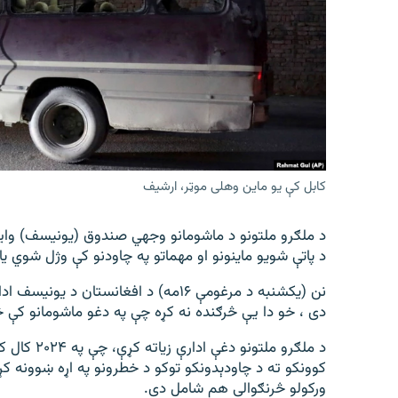
اړیکه
کابل کې یو ماین وهلی موټر، ارشیف
د پاتې شویو ماینونو او مهماتو په چاودنو کې وژل شوي 
نن (یکشنبه د مرغومې ۱۶مه) د افغانستان
دی ، خو دا یې څرګنده نه کړه چې په دغو ماشومانو کې 
کوونکو ته د چاودېدونکو توکو د خطرونو په اړه ښوونه کړ
ورکولو څرنګوالی هم شامل دی.