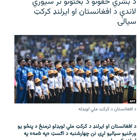
د بشري حقونو د بحثونو تر سیوري
لاندې د افغانستان او ایرلنډ کرکټ
سیالۍ
د افغانستان د کرکټ ملي لوبډله
د افغانستان او ایرلنډ د کرکټ ملي لوبډلو ترمنځ د پنځو یو
ورځنیو سیالیو لړۍ نن چهارشنبه د اګسټ «په ۵مه» په