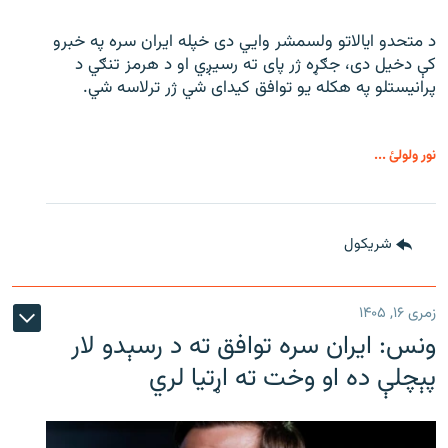
د متحدو ایالاتو ولسمشر وايي دی خپله ایران سره په خبرو
کې دخیل دی، جګړه ژر پای ته رسیږي او د هرمز تنګي د
پرانیستلو په هکله یو توافق کیدای شي ژر ترلاسه شي.
نور ولولئ ...
شريکول
زمری ۱۶, ۱۴۰۵
ونس: ایران سره توافق ته د رسېدو لار
پېچلې ده او وخت ته اړتیا لري