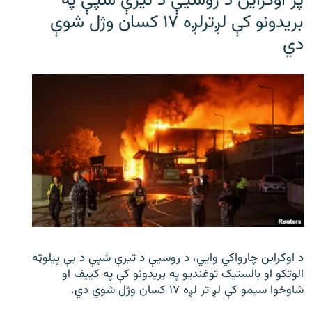
پر اوکراین د روسیې د تیرې شپې په
بریدونو کې لږترلږه ۱۷ کسان وژل شوې
دي
د اوکراین چارواکي وایي، د روسیې د تیرې شپې د بې‌ پیلوټه
الوتکو او بالستیک توغندیو په بریدونو کې په کییف او
شاوخوا سیمو کې لږ تر لږه ۱۷ کسان وژل شوي دي.