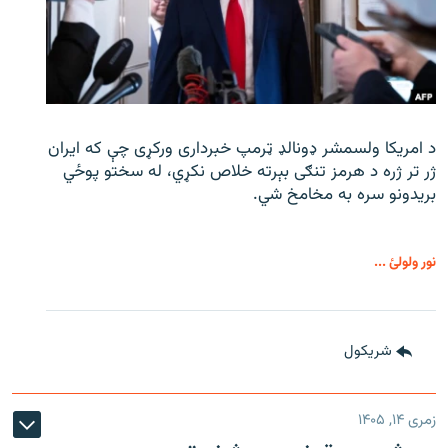
د امریکا ولسمشر ډونالډ ټرمپ خبرداری ورکړی چې که ایران
ژر تر ژره د هرمز تنګی بېرته خلاص نکړي، له سختو پوځي
بریدونو سره به مخامخ شي.
نور ولولئ ...
شريکول
زمری ۱۴, ۱۴۰۵