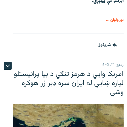
ایرلنډ کې پیلېږي.
نور ولولئ ...
شريکول
زمری ۱۴, ۱۴۰۵
امریکا وايي د هرمز تنګي د بیا پرانیستلو
لپاره ښایي له ایران سره ډېر ژر هوکړه
وشي