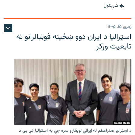
شريکول
زمری ۱۵, ۱۴۰۵
اسټرالیا د ایران دوو ښځینه فوټبالرانو ته
تابعیت ورکړ
د اسټرالیا صدراعظم له ایراني لوبغاړو سره چې په اسټرالیا کې يې د