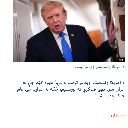
د امریکا ولسمشر ډونالډ ټرمپ
د امریکا ولسمشر ډونالډ ټرمپ وايي،" غوره ګڼم چې له
ایران سره یوې هوکړې ته ورسیږم، ځکه نه غواړم چې عام
خلک ووژل شي".
نور ولولئ ...