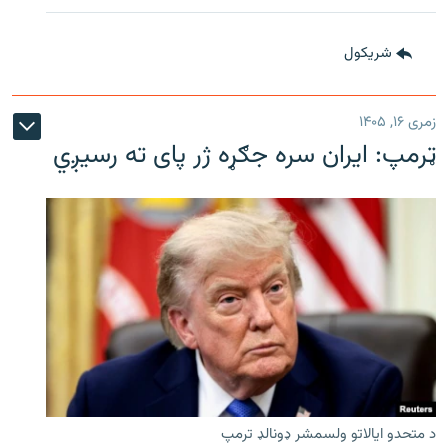
شريکول
زمری ۱۶, ۱۴۰۵
ټرمپ: ایران سره جګړه ژر پای ته رسیږي
د متحدو ایالاتو ولسمشر ډونالډ ترمپ