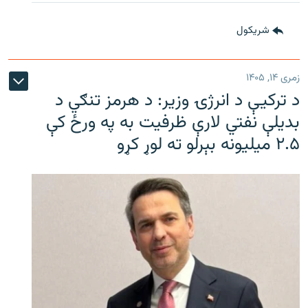
شريکول
زمری ۱۴, ۱۴۰۵
د ترکیې د انرژۍ وزیر: د هرمز تنګي د
بدیلې نفتي لارې ظرفیت به په ورځ کې
۲.۵ میلیونه بېرلو ته لوړ کړو