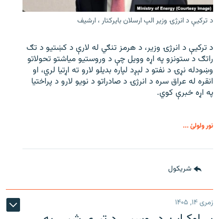
د ترکیې د انرژۍ وزیر الپ ارسلان بایرکتار ، ارشیف
د ترکیې د انرژۍ وزیر، د هرمز تنګي له لارې د کښتیو د تګ
راتګ د ستونزو په اړه وویل چې د وروستیو میاشتو تحولاتو
وښودله نړۍ د نفتو د لېږد لپاره بدیلو لارو ته اړتیا لري، او
انقره له عراق سره د انرژۍ د صادراتو د نویو لارو د پراختیا
په اړه خبرې کوي.
نور ولولئ ...
شريکول
زمری ۱۴, ۱۴۰۵