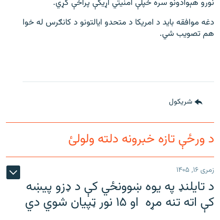
نورو هېوادونو سره خپلې امنیتي اړیکې پراخې کړي.
دغه موافقه باید د امریکا د متحدو ایالتونو د کانګرس له خوا
هم تصویب شي.
شريکول
د ورځې تازه خبرونه دلته ولولئ
زمری ۱۶, ۱۴۰۵
د تایلنډ په یوه ښوونځي کې د ډزو پیښه
کې اته تنه مړه او ۱۵ نور ټپیان شوي دي