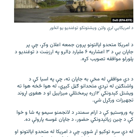
اړیکه
دري پاڼه
د امریکايي لرې واټن ویشتونکو توغندیو یو انځور
Azadi English
د امریکا متحدو ایالتونو پرون جمعه اعلان وکړ، چې پر
راسره ملګري شئ
جاپان یې د ۳ اعشاریه ۶ ملیارد ډالرو په ارزښت د توغندیو د
پلورلو موافقه تصویب کړه.
د ازادې اروپا/ ازادي راډيو ټولې پاڼې
د دې موافقې له مخې به جاپان ته، چې په اسیا کې د
واشنګټن له نږدې متحدانو ګڼل کېږي، له هوا څخه هوا ته
ویشتل کېدونکي ۱۲زره پرمختللي میزاییل او د هغوی اړوند
تجهیزات ورکړل شي.
په وروستیو کې د ارام سمندر د لانجمنو سیمو په شا و خوا
کې د چین زیاتېدونکي حضور، د جاپان غوسه پارولې ده.
له دې سره توکیو اړ شوې، چې د امریکا له متحدو ایالتونو او