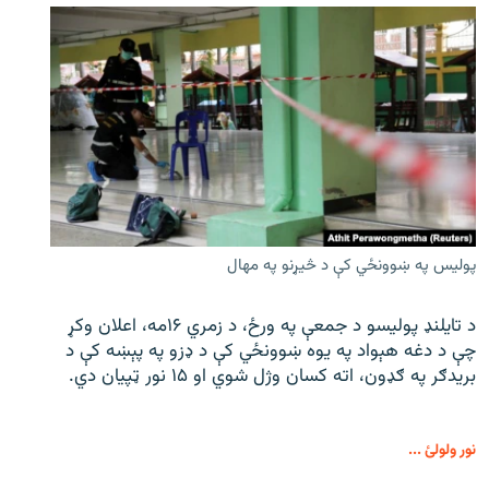
پولیس په ښوونځي کې د څیړنو په مهال
د تایلنډ پولیسو د جمعې په ورځ، د زمري ۱۶مه، اعلان وکړ
چې د دغه هېواد په یوه ښوونځي کې د ډزو په پېښه کې د
بریدګر په ګډون، اته کسان وژل شوي او ۱۵ نور ټپیان دي.
نور ولولئ ...