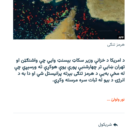
هرمز تنګی
د امریکا د خزانې وزیر سکاټ بېسنټ وایي چې واشنګټن او
تهران ښايي تر چهارشنبې پورې یوې هوکړې ته ورسېږي چې
له مخې به‌یې د هرمز تنګی بېرته پرانیستل شي او دا به د
انرژۍ د بیو له ثبات سره مرسته وکړي.
نور ولولئ ...
شريکول