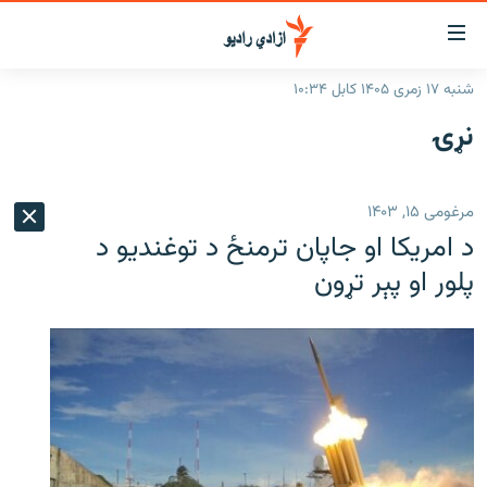
اسرسۍ
ړ
شنبه ۱۷ زمری ۱۴۰۵ کابل ۱۰:۳۴
ېنکونه
کورپاڼه
نړۍ
صلي
راپورونه
تن
خبرونه
افغانستان
ه
مرغومی ۱۵, ۱۴۰۳
رتلل
د خپرونو جدول
سیمه
افغانستان
د امریکا او جاپان ترمنځ د توغندیو د
صلي
مرکې
نړۍ
منځنی ختیځ
ېنو
پلور او پېر تړون
ه
اونیزې خپرونې
نړۍ
رتلل
انځوریزه برخه
ټون
ورزش
اڼې
ه
د کډوالۍ بحران
راجعه
'کووېډ-۱۹'