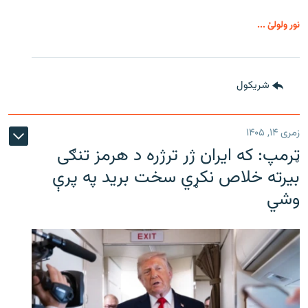
نور ولولئ ...
شريکول
زمری ۱۴, ۱۴۰۵
ټرمپ: که ایران ژر ترژره د هرمز تنګی
بیرته خلاص نکړي سخت برید په پرې
وشي