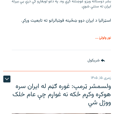
بشر دوستانه ویزو غوښتنه کړې وه. په دغو لوبغاړو کې درې يې بیرته
ایران ته ستنې شوې.
اسټرالیا د ایران دوو ښځینه فوټبالرانو ته تابعیت ورکړ.
نور ولولئ ...
شريکول
زمری ۱۵, ۱۴۰۵
ولسمشر ټرمپ: غوره ګڼم له ایران سره
هوکړه وکړم ځکه نه غواړم چې عام خلک
ووژل شي