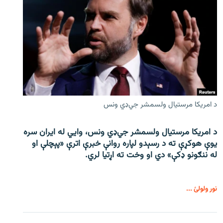
د امریکا مرستیال ولسمشر جي‌ډي ونس
د امریکا مرستیال ولسمشر جي‌ډي ونس، وايي له ایران سره
یوې هوکړې ته د رسېدو لپاره روانې خبرې اترې «پېچلې او
له ننګونو ډکې» دي او وخت ته اړتیا لري.
نور ولولئ ...