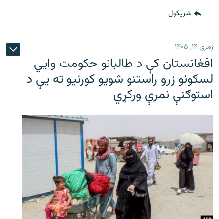
شريکول
زمری ۱۴, ۱۴۰۵
افغانستان کې د طالبانو حکومت وايي
لسګونو زرو راستنو شویو کورنیو ته یې د
استوګنې نمرې ورکړي