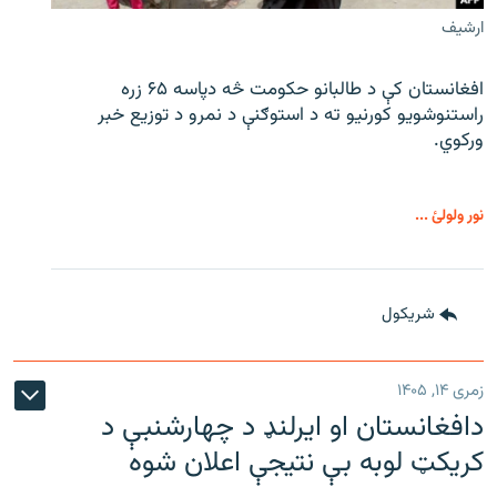
ارشیف
افغانستان کې د طالبانو حکومت څه دپاسه ۶۵ زره
راستنوشویو کورنیو ته د استوګنې د نمرو د توزیع خبر
ورکوي.
نور ولولئ ...
شريکول
زمری ۱۴, ۱۴۰۵
دافغانستان او ایرلنډ د چهارشنبې د
کریکټ لوبه بې نتیجې اعلان شوه