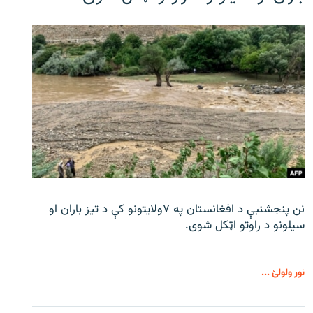
نن پنجشنبې د افغانستان په ۷ولایتونو کې د تیز باران او
سیلونو د راوتو اټکل شوی.
نور ولولئ ...