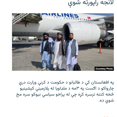
لانجه راپورته شوې
په افغانستان کې د طالبانو د حکومت د کرنې وزارت درې
چارواکو د اګست په ۳مه د ملډاویا له پلازمینې کیشینیو
څخه کتنه ترسره کړه چې له پراخو سیاسي نیوکو سره مخ
شوې ده.