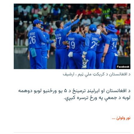
د افغانستان د کریکټ ملي ټیم ، ارشیف
د افغانستان او ایرلینډ ترمینځ د ۵ یو ورځنیو لوبو دوهمه
لوبه د جمعې په ورځ ترسره کیږي.
نور ولولئ ...