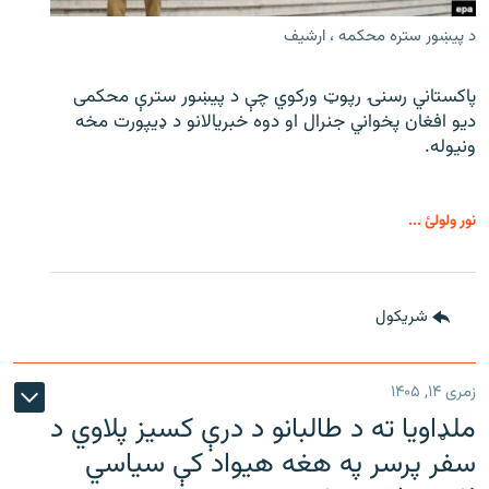
د پیښور ستره محکمه ، ارشیف
پاکستاني رسنۍ رپوټ ورکوي چې د پیښور سترې محکمی
دیو افغان پخواني جنرال او دوه خبریالانو د ډیپورت مخه
ونیوله.
نور ولولئ ...
شريکول
زمری ۱۴, ۱۴۰۵
ملډاویا ته د طالبانو د درې کسیز پلاوي د
سفر پرسر په هغه هیواد کې سیاسي