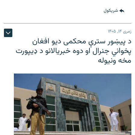
شريکول
زمری ۱۴, ۱۴۰۵
د پیښور سترې محکمی دیو افغان
پخواني جنرال او دوه خبریالانو د ډیپورت
مخه ونیوله