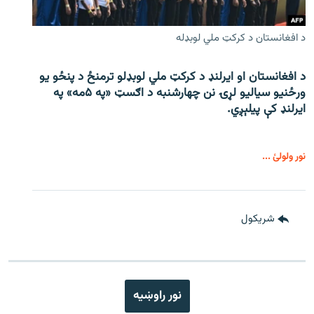
د افغانستان د کرکټ ملي لوبډله
د افغانستان او ایرلنډ د کرکټ ملي لوبډلو ترمنځ د پنځو یو
ورځنیو سیالیو لړۍ نن چهارشنبه د اګسټ «په ۵مه» په
ایرلنډ کې پیلېږي.
نور ولولئ ...
شريکول
نور راوښيه