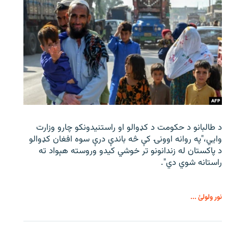
د طالبانو د حکومت د کډوالو او راستنیدونکو چارو وزارت
وايي،"په روانه اوونۍ کې څه باندې درې سوه افغان کډوالو
د پاکستان له زندانونو تر خوشي کیدو وروسته هېواد ته
راستانه شوي دي".
نور ولولئ ...