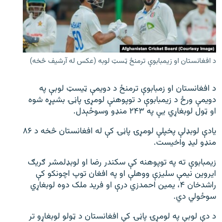
اړیکه
دري پاڼه
Azadi English
د افغانستان او زیمبابوې ترمنځ ټسټ لوبه (عکس له آرشیف څخه)
راسره ملګري شئ
د افغانستان او زمبابوې ترمنځ د دویمې ټیسټ لوبې په
دویمې ورځ د زیمبابوې د توپوهنې لومړۍ پاڼۍ بشپړه شوه
او ټول لوبغاړي یې په ۲۴۳ منډو وسوځېدل.
د ازادې اروپا/ ازادي راډيو ټولې پاڼې
یادې لوبډلې پخپلې لومړۍ پاڼۍ کې له افغانستان څخه د ۸۶
منډو لیډ واخیست.
زیمبابوې ته په توپوهنه کې سکندر رضا او لوبډلمشر ګریګ
ایروین نیمې سلیزې ووهلې او په افغان توپ اچونکو کې
راشدخان ۴، یمین احمدزي درې او فرید ملک دوه لوبغاړي
سوځولي دي.
د دې لوبې په لومړۍ پاڼۍ کې افغانستان د ټولو لوبغاړو تر