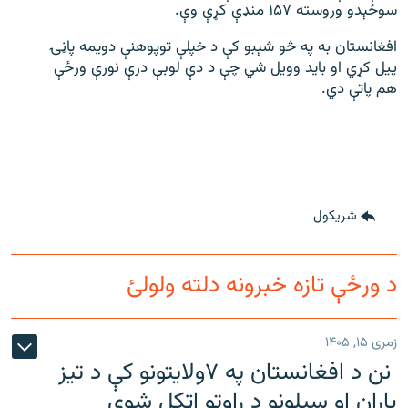
سوځېدو وروسته ۱۵۷ منډې کړې وې.
افغانستان به په څو شېبو کې د خپلې توپوهنې دویمه پاڼۍ
پیل کړي او باید وویل شي چې د دې لوبې درې نورې ورځې
هم پاتې دي.
شريکول
د ورځې تازه خبرونه دلته ولولئ
زمری ۱۵, ۱۴۰۵
نن د افغانستان په ۷ولایتونو کې د تیز
باران او سیلونو د راوتو اټکل شوی