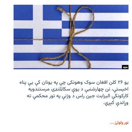
یو ۲۶ کلن افغان سوک‌ وهونکی چې په یونان کې یې پناه
اخیستې، نن چهارشنبې د یوې سکاټلنډۍ مرستندویه
کارکونکې الیزابت جین راس د وژنې په تور محکمې ته
وړاندې کېږي.
نور ولولئ ...