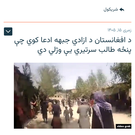
شريکول
زمری ۱۵, ۱۴۰۵
د افغانستان د ازادي جبهه ادعا کوي چې
پنځه طالب سرتیري يې وژلي دي