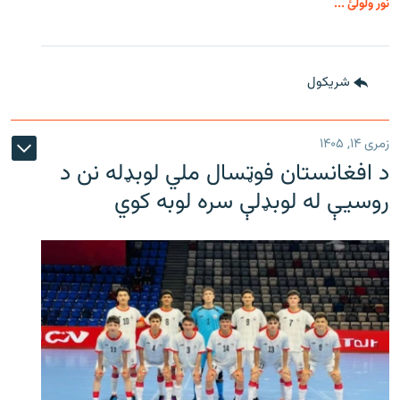
نور ولولئ ...
شريکول
زمری ۱۴, ۱۴۰۵
د افغانستان فوټسال ملي لوبډله نن د
روسیې له لوبډلې سره لوبه کوي