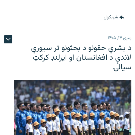
شريکول
زمری ۱۴, ۱۴۰۵
د بشري حقونو د بحثونو تر سیوري
لاندې د افغانستان او ایرلنډ کرکټ
سیالۍ