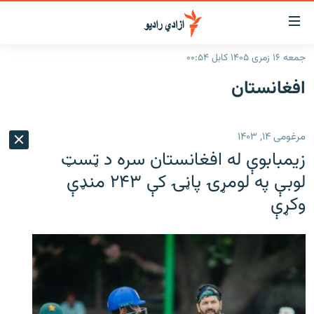
اسرسۍ
ړ
جمعه ۱۶ زمری ۱۴۰۵ کابل ۰۰:۵۴
ېنکونه
کورپاڼه
افغانستان
صلي
راپورونه
تن
خبرونه
افغانستان
ه
مرغومی ۱۴, ۱۴۰۳
رتلل
د خپرونو جدول
سیمه
افغانستان
زیمبابوې له افغانستان سره د ټسټ
صلي
مرکې
نړۍ
منځنی ختیځ
ېنو
لوبې په لومړۍ پاڼۍ کې ۲۴۳ منډې
ه
وکړې
اونیزې خپرونې
نړۍ
رتلل
انځوریزه برخه
ټون
ورزش
اڼې
ه
د کډوالۍ بحران
راجعه
'کووېډ-۱۹'