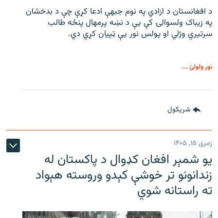
د افغانستان د ازادي په نوم جبهې ادعا کړې چې د بدخشان
په زیباک ولسوالۍ کې يې د نښه پرمهال پنځه طالب
سرتیري وژلي او یولس نور يې ټپیان کړي دي.
نور ولولئ ...
شريکول
زمری ۱۵, ۱۴۰۵
یو شمېر افغان کډوال د پاکستان له
زندانونو تر خوشې کېدو وروسته هېواد
ته راستانه شوي