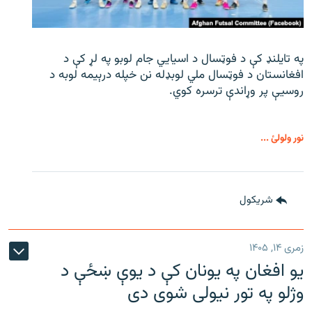
په تایلنډ کې د فوټسال د اسیایي جام لوبو په لړ کې د
افغانستان د فوټسال ملي لوبډله نن خپله درېیمه لوبه د
روسیې پر وړاندې ترسره کوي.
نور ولولئ ...
شريکول
زمری ۱۴, ۱۴۰۵
یو افغان په یونان کې د یوې ښځې د
وژلو په تور نیولی شوی دی